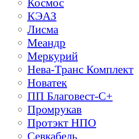
Космос
КЭАЗ
Лисма
Меандр
Меркурий
Нева-Транс Комплект
Новатек
ПП Благовест-С+
Промрукав
Протэкт НПО
Севкабель