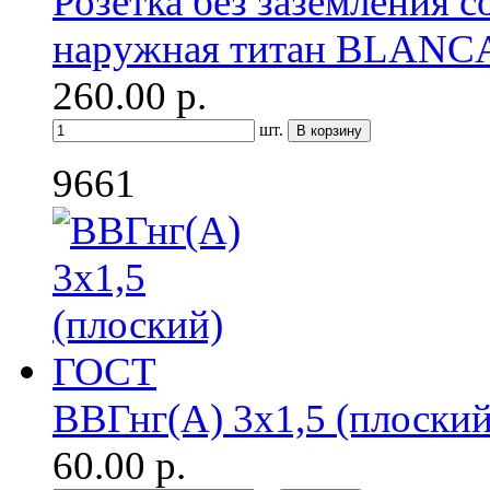
Розетка без заземления с
наружная титан BLANC
260.00
р.
шт.
9661
ВВГнг(A) 3х1,5 (плоски
60.00
р.