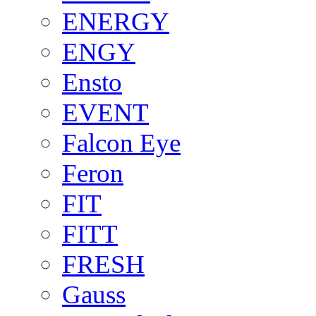
ENERGY
ENGY
Ensto
EVENT
Falcon Eye
Feron
FIT
FITT
FRESH
Gauss