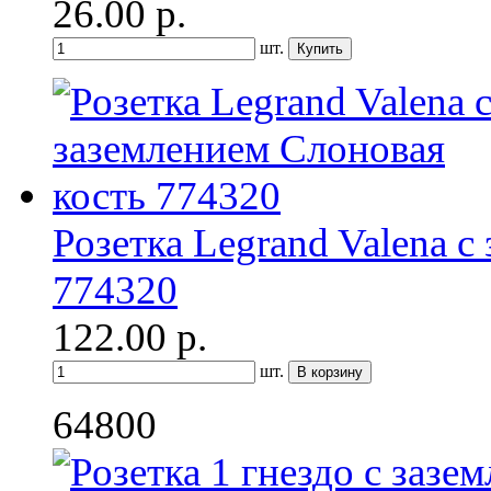
26.00
р.
шт.
Розетка Legrand Valena с
774320
122.00
р.
шт.
64800