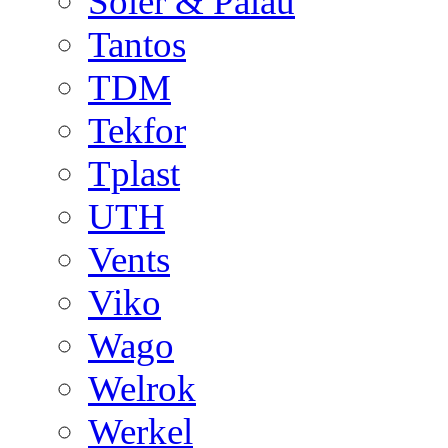
Soler & Palau
Tantos
TDM
Tekfor
Tplast
UTH
Vents
Viko
Wago
Welrok
Werkel