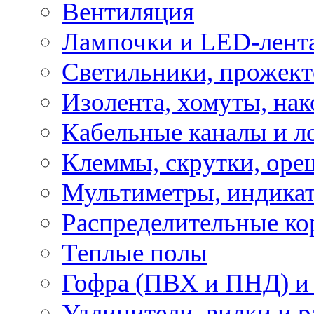
Вентиляция
Лампочки и LED-лент
Светильники, прожект
Изолента, хомуты, нак
Кабельные каналы и л
Клеммы, скрутки, оре
Мультиметры, индикат
Распределительные ко
Теплые полы
Гофра (ПВХ и ПНД) и 
Удлинители, вилки и 