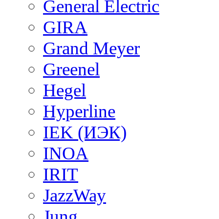
General Electric
GIRA
Grand Meyer
Greenel
Hegel
Hyperline
IEK (ИЭК)
INOA
IRIT
JazzWay
Jung