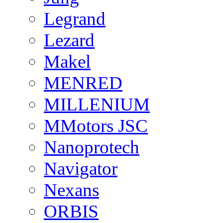
Legrand
Lezard
Makel
MENRED
MILLENIUM
MMotors JSC
Nanoprotech
Navigator
Nexans
ORBIS