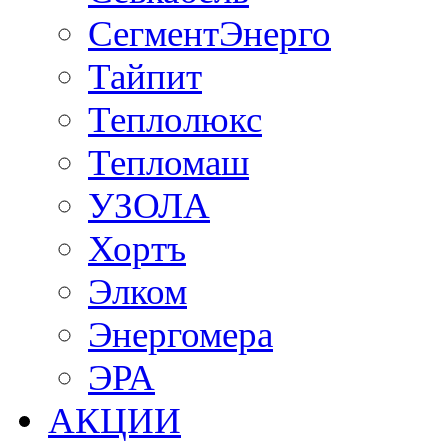
СегментЭнерго
Тайпит
Теплолюкс
Тепломаш
УЗОЛА
Хортъ
Элком
Энергомера
ЭРА
АКЦИИ