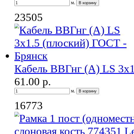
м.
23505
Кабель ВВГнг (A) LS 3х1
61.00
р.
м.
16773