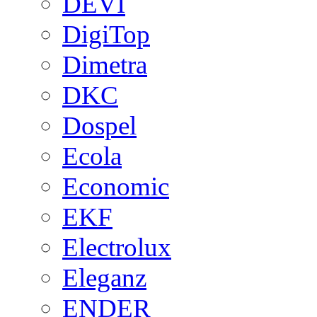
DEVI
DigiTop
Dimetra
DKC
Dospel
Ecola
Economic
EKF
Electrolux
Eleganz
ENDER