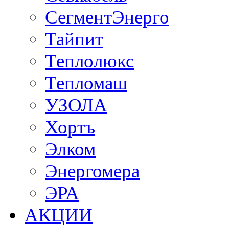
СегментЭнерго
Тайпит
Теплолюкс
Тепломаш
УЗОЛА
Хортъ
Элком
Энергомера
ЭРА
АКЦИИ