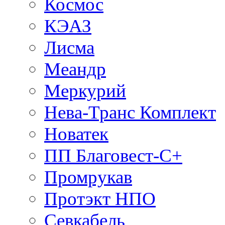
Космос
КЭАЗ
Лисма
Меандр
Меркурий
Нева-Транс Комплект
Новатек
ПП Благовест-С+
Промрукав
Протэкт НПО
Севкабель