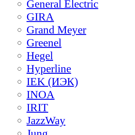
General Electric
GIRA
Grand Meyer
Greenel
Hegel
Hyperline
IEK (ИЭК)
INOA
IRIT
JazzWay
Jung