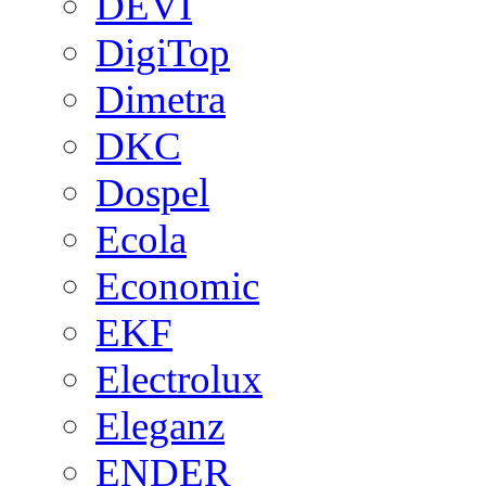
DEVI
DigiTop
Dimetra
DKC
Dospel
Ecola
Economic
EKF
Electrolux
Eleganz
ENDER