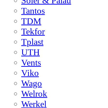
Soler & Palau
Tantos
TDM
Tekfor
Tplast
UTH
Vents
Viko
Wago
Welrok
Werkel