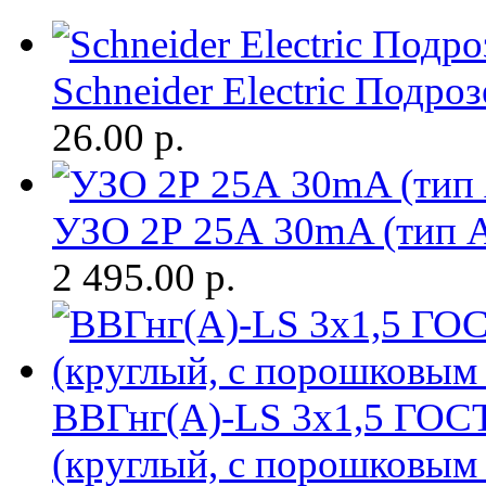
Schneider Electric Подр
26.00
р.
УЗО 2Р 25А 30mA (тип 
2 495.00
р.
ВВГнг(A)-LS 3х1,5 ГОСТ
(круглый, с порошковым