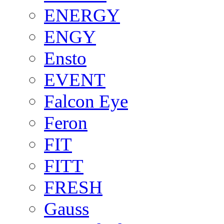
ENERGY
ENGY
Ensto
EVENT
Falcon Eye
Feron
FIT
FITT
FRESH
Gauss