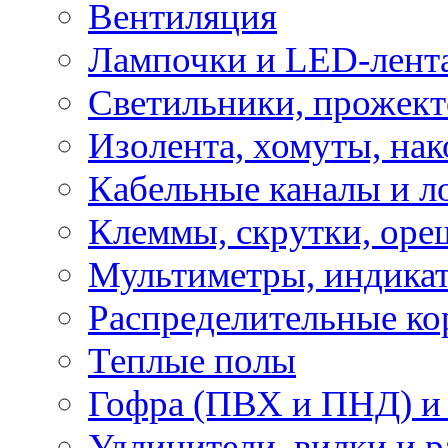
Вентиляция
Лампочки и LED-лент
Светильники, прожект
Изолента, хомуты, нак
Кабельные каналы и л
Клеммы, скрутки, оре
Мультиметры, индикат
Распределительные ко
Теплые полы
Гофра (ПВХ и ПНД) и 
Удлинители, вилки и 