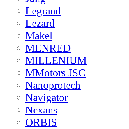
Legrand
Lezard
Makel
MENRED
MILLENIUM
MMotors JSC
Nanoprotech
Navigator
Nexans
ORBIS