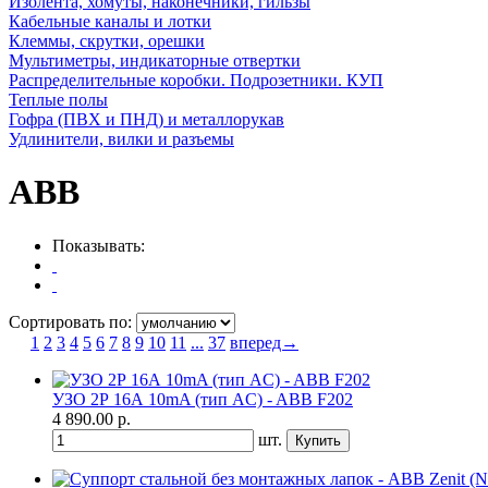
Изолента, хомуты, наконечники, гильзы
Кабельные каналы и лотки
Клеммы, скрутки, орешки
Мультиметры, индикаторные отвертки
Распределительные коробки. Подрозетники. КУП
Теплые полы
Гофра (ПВХ и ПНД) и металлорукав
Удлинители, вилки и разъемы
ABB
Показывать:
Сортировать по:
1
2
3
4
5
6
7
8
9
10
11
...
37
вперед→
УЗО 2Р 16А 10mA (тип AC) - ABB F202
4 890.00
р.
шт.