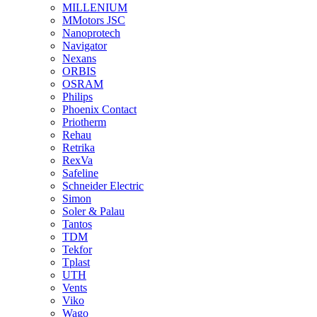
MILLENIUM
MMotors JSC
Nanoprotech
Navigator
Nexans
ORBIS
OSRAM
Philips
Phoenix Contact
Priotherm
Rehau
Retrika
RexVa
Safeline
Schneider Electric
Simon
Soler & Palau
Tantos
TDM
Tekfor
Tplast
UTH
Vents
Viko
Wago