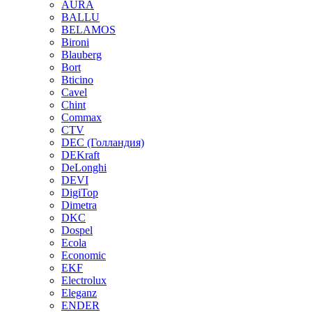
AURA
BALLU
BELAMOS
Bironi
Blauberg
Bort
Bticino
Cavel
Chint
Commax
CTV
DEC (Голландия)
DEKraft
DeLonghi
DEVI
DigiTop
Dimetra
DKC
Dospel
Ecola
Economic
EKF
Electrolux
Eleganz
ENDER