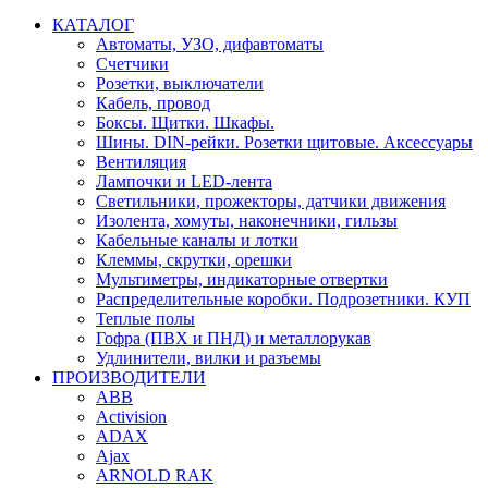
КАТАЛОГ
Автоматы, УЗО, дифавтоматы
Счетчики
Розетки, выключатели
Кабель, провод
Боксы. Щитки. Шкафы.
Шины. DIN-рейки. Розетки щитовые. Аксессуары
Вентиляция
Лампочки и LED-лента
Светильники, прожекторы, датчики движения
Изолента, хомуты, наконечники, гильзы
Кабельные каналы и лотки
Клеммы, скрутки, орешки
Мультиметры, индикаторные отвертки
Распределительные коробки. Подрозетники. КУП
Теплые полы
Гофра (ПВХ и ПНД) и металлорукав
Удлинители, вилки и разъемы
ПРОИЗВОДИТЕЛИ
ABB
Activision
ADAX
Ajax
ARNOLD RAK