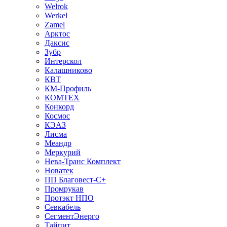
Welrok
Werkel
Zamel
Арктос
Даксис
Зубр
Интерскол
Калашниково
КВТ
КМ-Профиль
КОМТЕХ
Конкорд
Космос
КЭАЗ
Лисма
Меандр
Меркурий
Нева-Транс Комплект
Новатек
ПП Благовест-С+
Промрукав
Протэкт НПО
Севкабель
СегментЭнерго
Тайпит