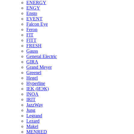
ENERGY
ENGY
Ensto
EVENT
Falcon Eye
Feron
FIT
FITT
FRESH
Gauss
General Electric
GIRA
Grand Meyer
Greenel
Hegel
Hyperline
IEK (ИЭК)
INOA
IRIT
JazzWay
Jung
Legrand
Lezard
Makel
MENRED