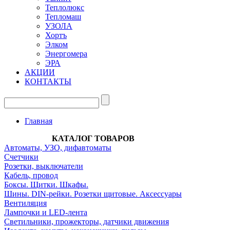
Теплолюкс
Тепломаш
УЗОЛА
Хортъ
Элком
Энергомера
ЭРА
АКЦИИ
КОНТАКТЫ
Главная
КАТАЛОГ ТОВАРОВ
Автоматы, УЗО, дифавтоматы
Счетчики
Розетки, выключатели
Кабель, провод
Боксы. Щитки. Шкафы.
Шины. DIN-рейки. Розетки щитовые. Аксессуары
Вентиляция
Лампочки и LED-лента
Светильники, прожекторы, датчики движения