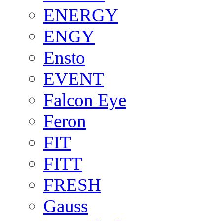
ENERGY
ENGY
Ensto
EVENT
Falcon Eye
Feron
FIT
FITT
FRESH
Gauss