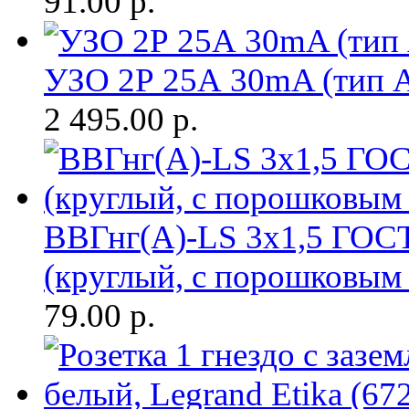
91.00
р.
УЗО 2Р 25А 30mA (тип 
2 495.00
р.
ВВГнг(A)-LS 3х1,5 ГОСТ
(круглый, с порошковым
79.00
р.