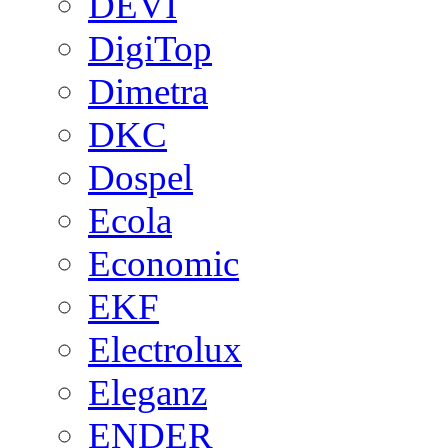
DEVI
DigiTop
Dimetra
DKC
Dospel
Ecola
Economic
EKF
Electrolux
Eleganz
ENDER