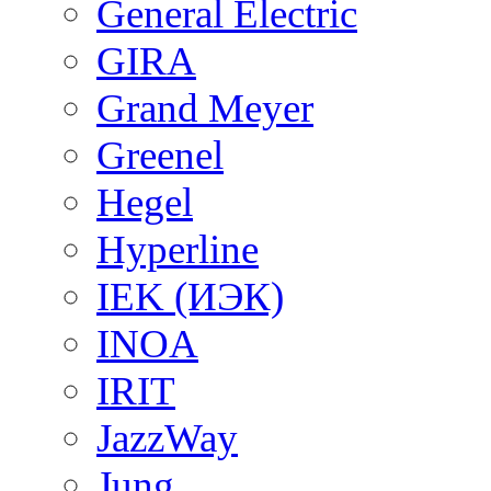
General Electric
GIRA
Grand Meyer
Greenel
Hegel
Hyperline
IEK (ИЭК)
INOA
IRIT
JazzWay
Jung