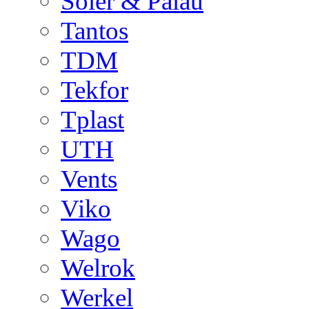
Soler & Palau
Tantos
TDM
Tekfor
Tplast
UTH
Vents
Viko
Wago
Welrok
Werkel