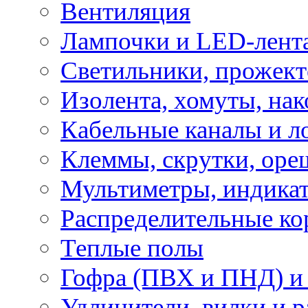
Вентиляция
Лампочки и LED-лент
Светильники, прожект
Изолента, хомуты, нак
Кабельные каналы и л
Клеммы, скрутки, оре
Мультиметры, индикат
Распределительные ко
Теплые полы
Гофра (ПВХ и ПНД) и 
Удлинители, вилки и 