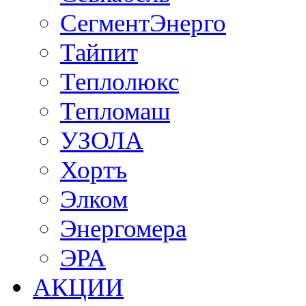
СегментЭнерго
Тайпит
Теплолюкс
Тепломаш
УЗОЛА
Хортъ
Элком
Энергомера
ЭРА
АКЦИИ