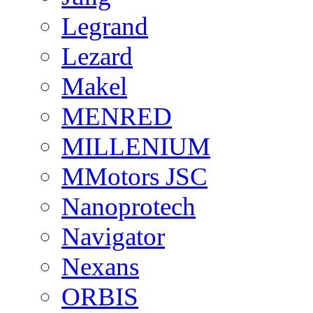
Legrand
Lezard
Makel
MENRED
MILLENIUM
MMotors JSC
Nanoprotech
Navigator
Nexans
ORBIS