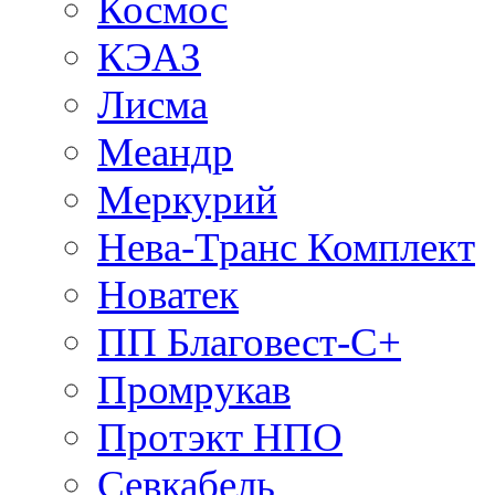
Космос
КЭАЗ
Лисма
Меандр
Меркурий
Нева-Транс Комплект
Новатек
ПП Благовест-С+
Промрукав
Протэкт НПО
Севкабель