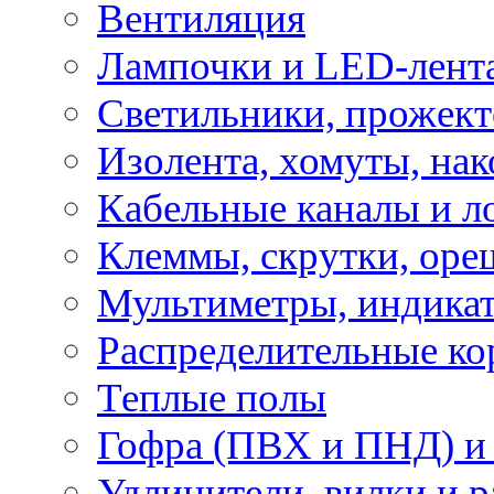
Вентиляция
Лампочки и LED-лент
Светильники, прожект
Изолента, хомуты, нак
Кабельные каналы и л
Клеммы, скрутки, оре
Мультиметры, индикат
Распределительные ко
Теплые полы
Гофра (ПВХ и ПНД) и 
Удлинители, вилки и 