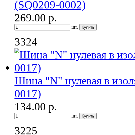
(SQ0209-0002)
269.00
р.
шт.
3324
Шина "N" нулевая в изо
0017)
134.00
р.
шт.
3225