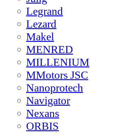
Legrand
Lezard
Makel
MENRED
MILLENIUM
MMotors JSC
Nanoprotech
Navigator
Nexans
ORBIS