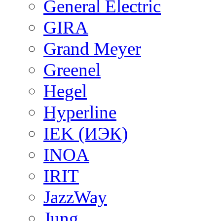
General Electric
GIRA
Grand Meyer
Greenel
Hegel
Hyperline
IEK (ИЭК)
INOA
IRIT
JazzWay
Jung