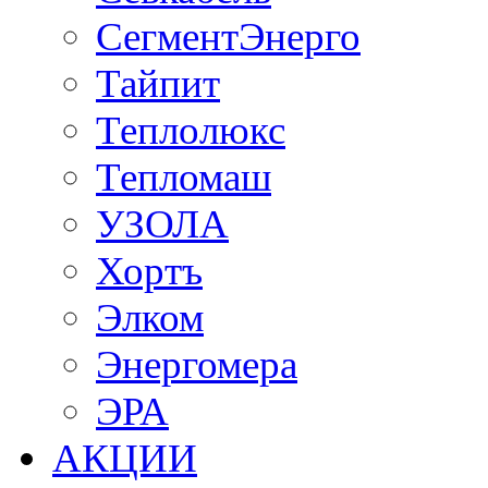
СегментЭнерго
Тайпит
Теплолюкс
Тепломаш
УЗОЛА
Хортъ
Элком
Энергомера
ЭРА
АКЦИИ