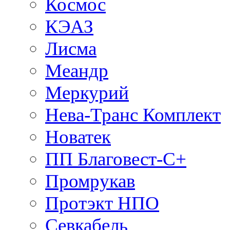
Космос
КЭАЗ
Лисма
Меандр
Меркурий
Нева-Транс Комплект
Новатек
ПП Благовест-С+
Промрукав
Протэкт НПО
Севкабель