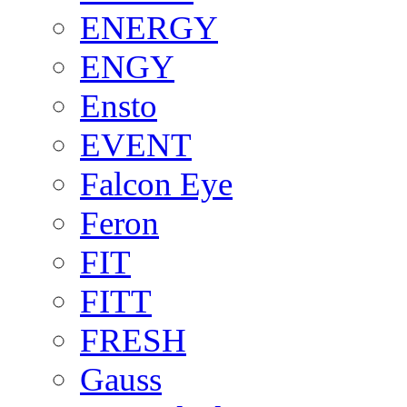
ENERGY
ENGY
Ensto
EVENT
Falcon Eye
Feron
FIT
FITT
FRESH
Gauss