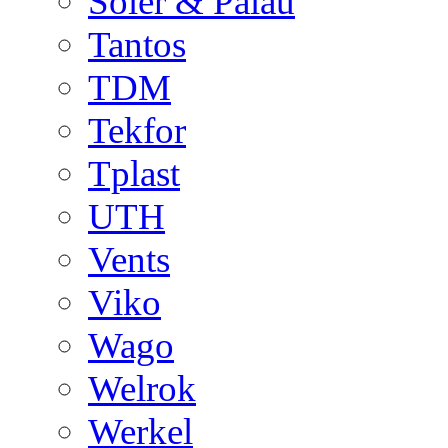
Soler & Palau
Tantos
TDM
Tekfor
Tplast
UTH
Vents
Viko
Wago
Welrok
Werkel