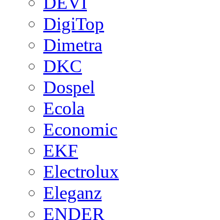
DEVI
DigiTop
Dimetra
DKC
Dospel
Ecola
Economic
EKF
Electrolux
Eleganz
ENDER