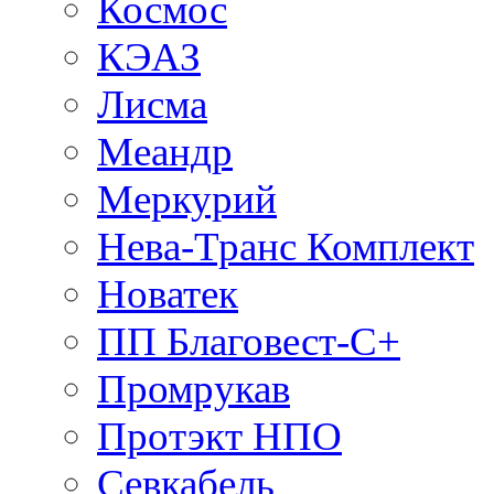
Космос
КЭАЗ
Лисма
Меандр
Меркурий
Нева-Транс Комплект
Новатек
ПП Благовест-С+
Промрукав
Протэкт НПО
Севкабель