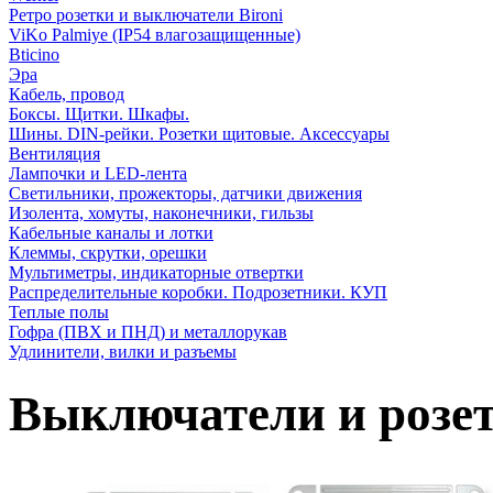
Ретро розетки и выключатели Bironi
ViKo Palmiye (IP54 влагозащищенные)
Bticino
Эра
Кабель, провод
Боксы. Щитки. Шкафы.
Шины. DIN-рейки. Розетки щитовые. Аксессуары
Вентиляция
Лампочки и LED-лента
Светильники, прожекторы, датчики движения
Изолента, хомуты, наконечники, гильзы
Кабельные каналы и лотки
Клеммы, скрутки, орешки
Мультиметры, индикаторные отвертки
Распределительные коробки. Подрозетники. КУП
Теплые полы
Гофра (ПВХ и ПНД) и металлорукав
Удлинители, вилки и разъемы
Выключатели и розетк