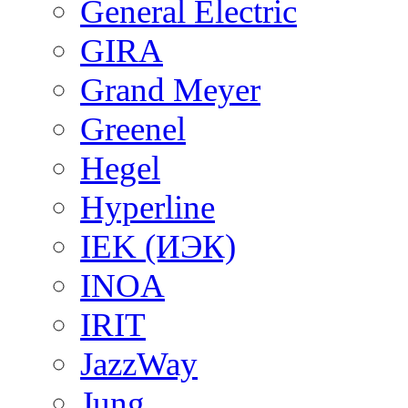
General Electric
GIRA
Grand Meyer
Greenel
Hegel
Hyperline
IEK (ИЭК)
INOA
IRIT
JazzWay
Jung