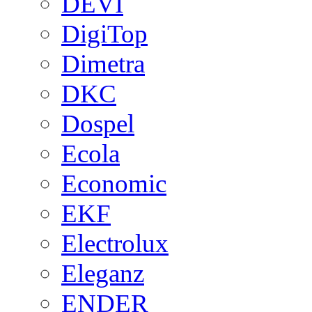
DEVI
DigiTop
Dimetra
DKC
Dospel
Ecola
Economic
EKF
Electrolux
Eleganz
ENDER