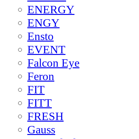
ENERGY
ENGY
Ensto
EVENT
Falcon Eye
Feron
FIT
FITT
FRESH
Gauss