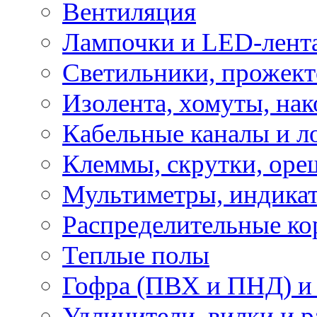
Вентиляция
Лампочки и LED-лент
Светильники, прожект
Изолента, хомуты, нак
Кабельные каналы и л
Клеммы, скрутки, оре
Мультиметры, индикат
Распределительные ко
Теплые полы
Гофра (ПВХ и ПНД) и 
Удлинители, вилки и 