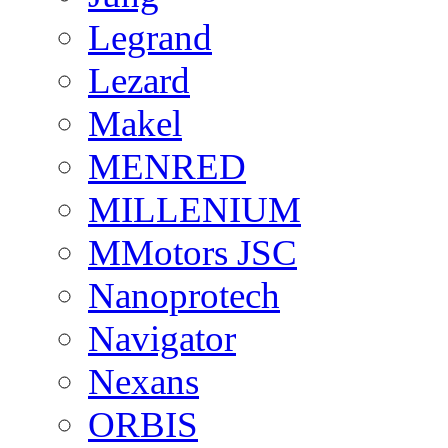
Legrand
Lezard
Makel
MENRED
MILLENIUM
MMotors JSC
Nanoprotech
Navigator
Nexans
ORBIS