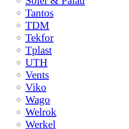
Soler & Palau
Tantos
TDM
Tekfor
Tplast
UTH
Vents
Viko
Wago
Welrok
Werkel