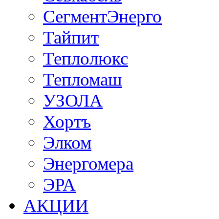
СегментЭнерго
Тайпит
Теплолюкс
Тепломаш
УЗОЛА
Хортъ
Элком
Энергомера
ЭРА
АКЦИИ