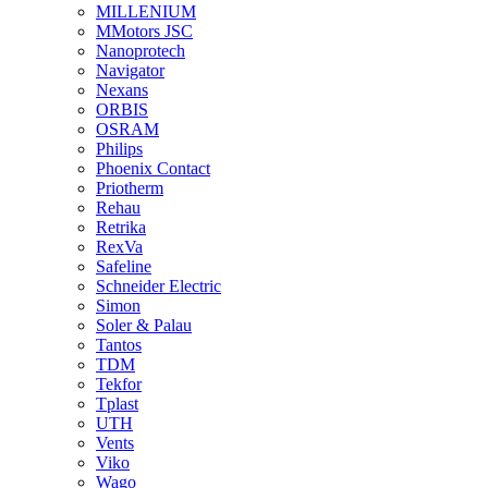
MILLENIUM
MMotors JSC
Nanoprotech
Navigator
Nexans
ORBIS
OSRAM
Philips
Phoenix Contact
Priotherm
Rehau
Retrika
RexVa
Safeline
Schneider Electric
Simon
Soler & Palau
Tantos
TDM
Tekfor
Tplast
UTH
Vents
Viko
Wago