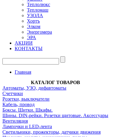
Теплолюкс
Тепломаш
УЗОЛА
Хортъ
Элком
Энергомера
ЭРА
АКЦИИ
КОНТАКТЫ
Главная
КАТАЛОГ ТОВАРОВ
Автоматы, УЗО, дифавтоматы
Счетчики
Розетки, выключатели
Кабель, провод
Боксы. Щитки. Шкафы.
Шины. DIN-рейки. Розетки щитовые. Аксессуары
Вентиляция
Лампочки и LED-лента
Светильники, прожекторы, датчики движения