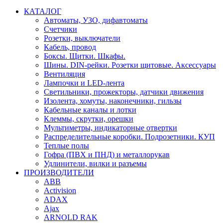
КАТАЛОГ
Автоматы, УЗО, дифавтоматы
Счетчики
Розетки, выключатели
Кабель, провод
Боксы. Щитки. Шкафы.
Шины. DIN-рейки. Розетки щитовые. Аксессуары
Вентиляция
Лампочки и LED-лента
Светильники, прожекторы, датчики движения
Изолента, хомуты, наконечники, гильзы
Кабельные каналы и лотки
Клеммы, скрутки, орешки
Мультиметры, индикаторные отвертки
Распределительные коробки. Подрозетники. КУП
Теплые полы
Гофра (ПВХ и ПНД) и металлорукав
Удлинители, вилки и разъемы
ПРОИЗВОДИТЕЛИ
ABB
Activision
ADAX
Ajax
ARNOLD RAK