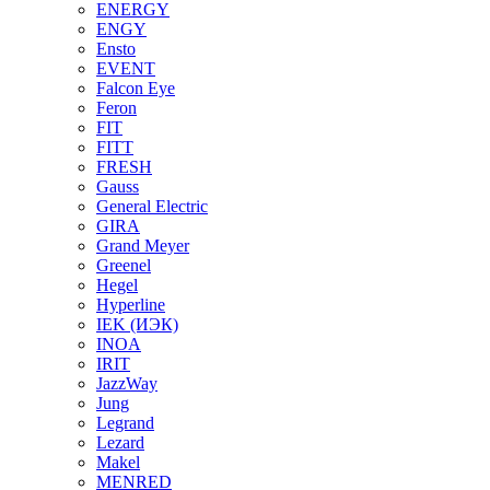
ENERGY
ENGY
Ensto
EVENT
Falcon Eye
Feron
FIT
FITT
FRESH
Gauss
General Electric
GIRA
Grand Meyer
Greenel
Hegel
Hyperline
IEK (ИЭК)
INOA
IRIT
JazzWay
Jung
Legrand
Lezard
Makel
MENRED