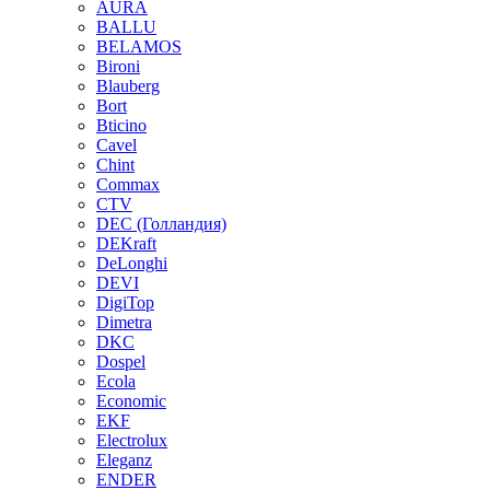
AURA
BALLU
BELAMOS
Bironi
Blauberg
Bort
Bticino
Cavel
Chint
Commax
CTV
DEC (Голландия)
DEKraft
DeLonghi
DEVI
DigiTop
Dimetra
DKC
Dospel
Ecola
Economic
EKF
Electrolux
Eleganz
ENDER