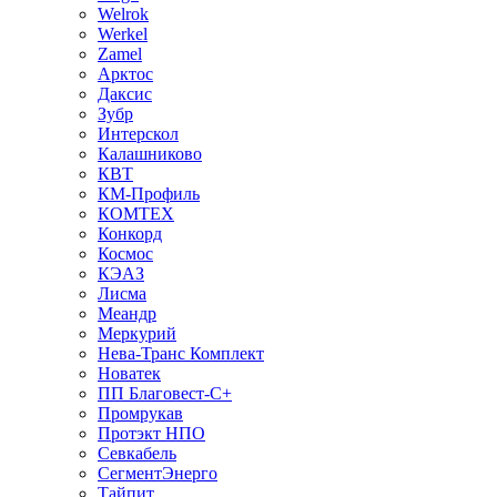
Welrok
Werkel
Zamel
Арктос
Даксис
Зубр
Интерскол
Калашниково
КВТ
КМ-Профиль
КОМТЕХ
Конкорд
Космос
КЭАЗ
Лисма
Меандр
Меркурий
Нева-Транс Комплект
Новатек
ПП Благовест-С+
Промрукав
Протэкт НПО
Севкабель
СегментЭнерго
Тайпит