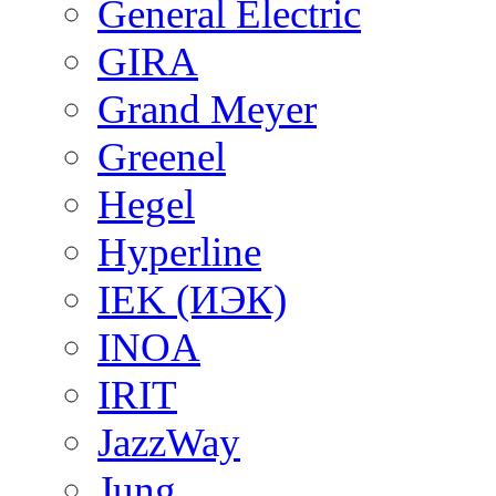
General Electric
GIRA
Grand Meyer
Greenel
Hegel
Hyperline
IEK (ИЭК)
INOA
IRIT
JazzWay
Jung