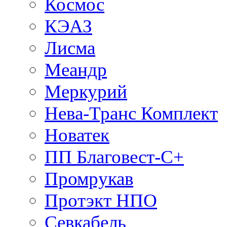
Космос
КЭАЗ
Лисма
Меандр
Меркурий
Нева-Транс Комплект
Новатек
ПП Благовест-С+
Промрукав
Протэкт НПО
Севкабель