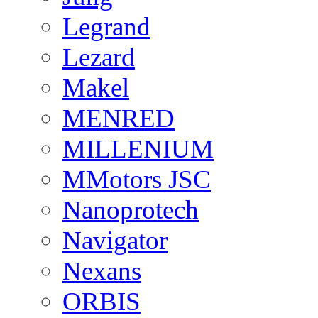
Legrand
Lezard
Makel
MENRED
MILLENIUM
MMotors JSC
Nanoprotech
Navigator
Nexans
ORBIS