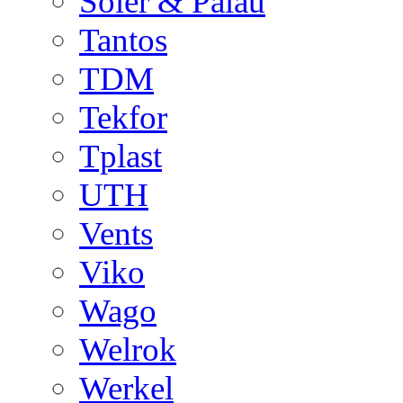
Soler & Palau
Tantos
TDM
Tekfor
Tplast
UTH
Vents
Viko
Wago
Welrok
Werkel