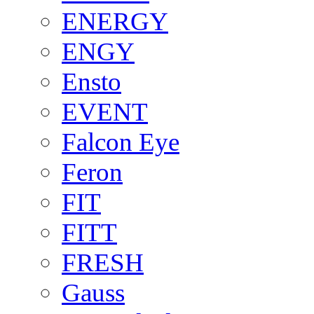
ENERGY
ENGY
Ensto
EVENT
Falcon Eye
Feron
FIT
FITT
FRESH
Gauss