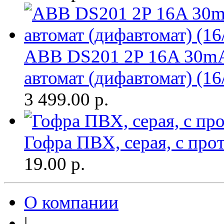
ABB DS201 2P 16A 30m
автомат (дифавтомат) (16
3 499.00
р.
Гофра ПВХ, серая, с про
19.00
р.
О компании
|