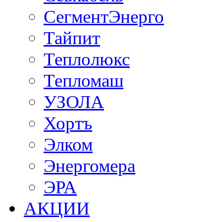
СегментЭнерго
Тайпит
Теплолюкс
Тепломаш
УЗОЛА
Хортъ
Элком
Энергомера
ЭРА
АКЦИИ