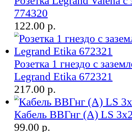
Розетка Legrand Valena с
774320
122.00
р.
Розетка 1 гнездо с заземл
Legrand Etika 672321
217.00
р.
Кабель ВВГнг (A) LS 3х2
99.00
р.