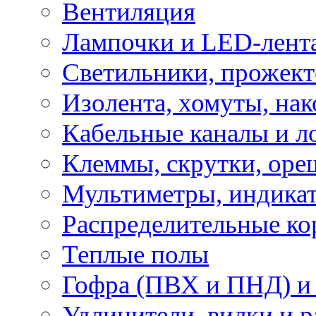
Вентиляция
Лампочки и LED-лент
Светильники, прожект
Изолента, хомуты, нак
Кабельные каналы и л
Клеммы, скрутки, оре
Мультиметры, индикат
Распределительные ко
Теплые полы
Гофра (ПВХ и ПНД) и 
Удлинители, вилки и 