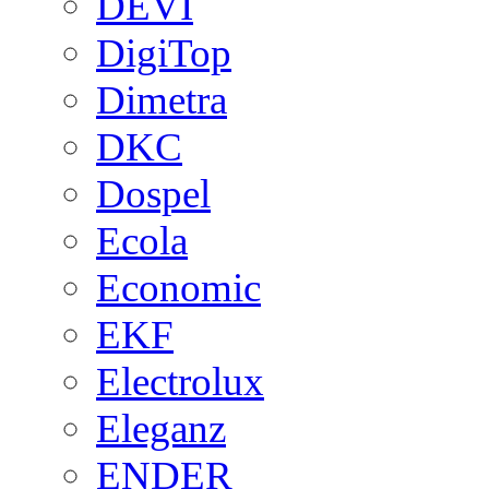
DEVI
DigiTop
Dimetra
DKC
Dospel
Ecola
Economic
EKF
Electrolux
Eleganz
ENDER