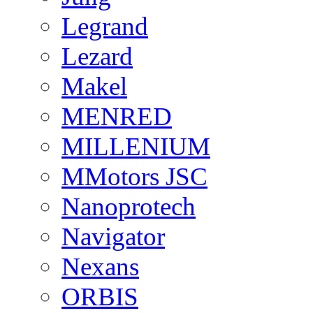
Legrand
Lezard
Makel
MENRED
MILLENIUM
MMotors JSC
Nanoprotech
Navigator
Nexans
ORBIS