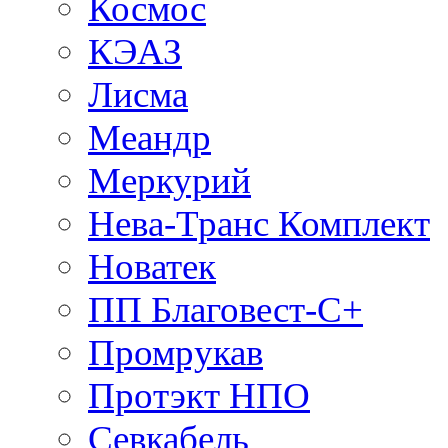
Космос
КЭАЗ
Лисма
Меандр
Меркурий
Нева-Транс Комплект
Новатек
ПП Благовест-С+
Промрукав
Протэкт НПО
Севкабель