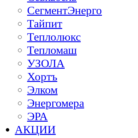
СегментЭнерго
Тайпит
Теплолюкс
Тепломаш
УЗОЛА
Хортъ
Элком
Энергомера
ЭРА
АКЦИИ