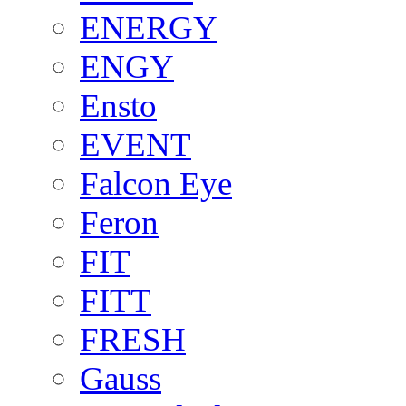
ENERGY
ENGY
Ensto
EVENT
Falcon Eye
Feron
FIT
FITT
FRESH
Gauss