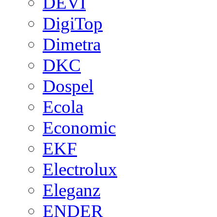
DEVI
DigiTop
Dimetra
DKC
Dospel
Ecola
Economic
EKF
Electrolux
Eleganz
ENDER