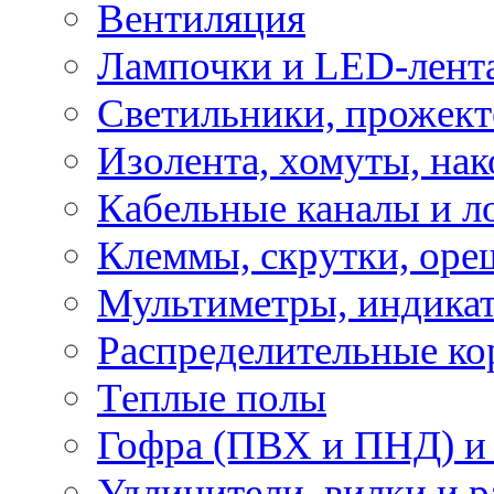
Вентиляция
Лампочки и LED-лент
Светильники, прожект
Изолента, хомуты, нак
Кабельные каналы и л
Клеммы, скрутки, оре
Мультиметры, индикат
Распределительные ко
Теплые полы
Гофра (ПВХ и ПНД) и 
Удлинители, вилки и 