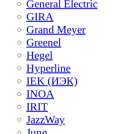
General Electric
GIRA
Grand Meyer
Greenel
Hegel
Hyperline
IEK (ИЭК)
INOA
IRIT
JazzWay
Jung