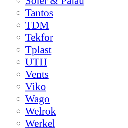
Soler & Palau
Tantos
TDM
Tekfor
Tplast
UTH
Vents
Viko
Wago
Welrok
Werkel