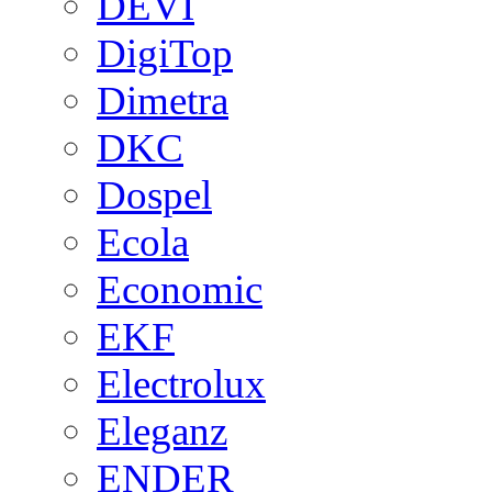
DEVI
DigiTop
Dimetra
DKC
Dospel
Ecola
Economic
EKF
Electrolux
Eleganz
ENDER