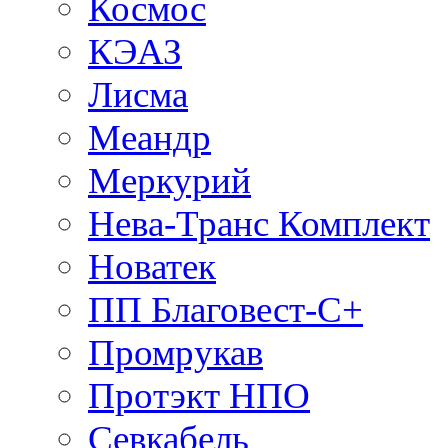
Космос
КЭАЗ
Лисма
Меандр
Меркурий
Нева-Транс Комплект
Новатек
ПП Благовест-С+
Промрукав
Протэкт НПО
Севкабель