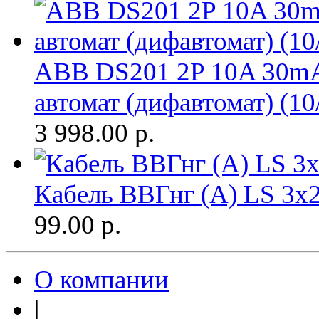
ABB DS201 2P 10A 30m
автомат (дифавтомат) (10
3 998.00
р.
Кабель ВВГнг (A) LS 3х2
99.00
р.
О компании
|