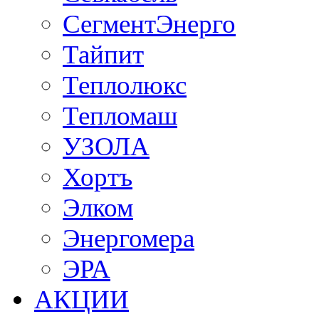
СегментЭнерго
Тайпит
Теплолюкс
Тепломаш
УЗОЛА
Хортъ
Элком
Энергомера
ЭРА
АКЦИИ