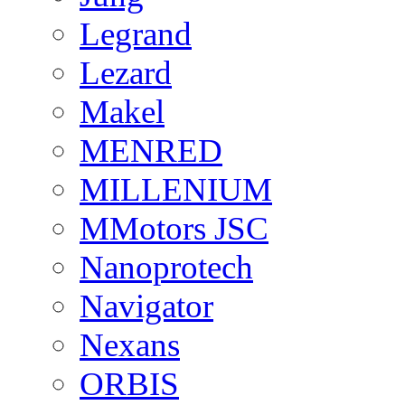
Legrand
Lezard
Makel
MENRED
MILLENIUM
MMotors JSC
Nanoprotech
Navigator
Nexans
ORBIS