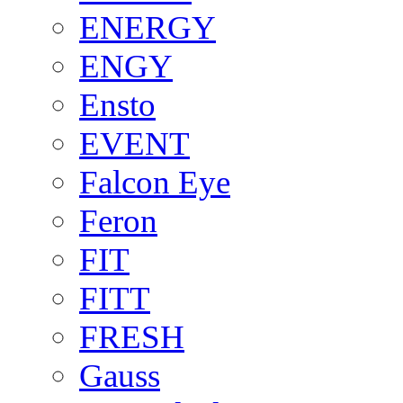
ENERGY
ENGY
Ensto
EVENT
Falcon Eye
Feron
FIT
FITT
FRESH
Gauss