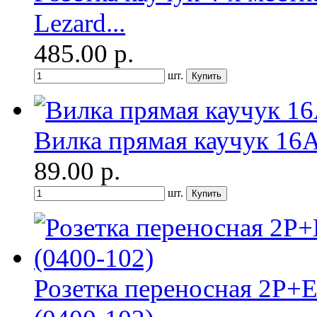
Lezard...
485.00
р.
шт.
Вилка прямая каучук 16А
89.00
р.
шт.
Розетка переносная 2P+E