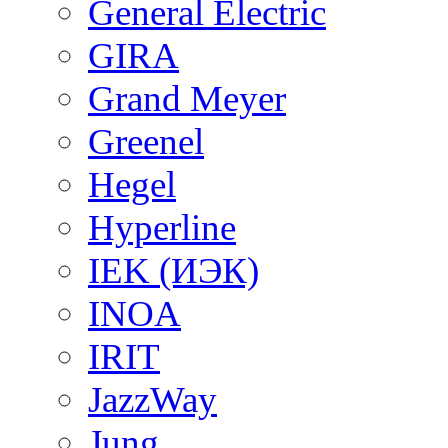
General Electric
GIRA
Grand Meyer
Greenel
Hegel
Hyperline
IEK (ИЭК)
INOA
IRIT
JazzWay
Jung