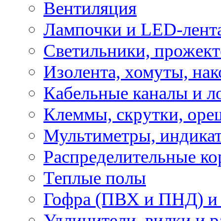
Вентиляция
Лампочки и LED-лент
Светильники, прожект
Изолента, хомуты, нак
Кабельные каналы и л
Клеммы, скрутки, оре
Мультиметры, индикат
Распределительные ко
Теплые полы
Гофра (ПВХ и ПНД) и 
Удлинители, вилки и 