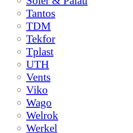
Soler & Palau
Tantos
TDM
Tekfor
Tplast
UTH
Vents
Viko
Wago
Welrok
Werkel