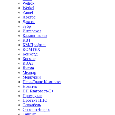
Welrok
Werkel
Zamel
Арктос
Даксис
Зубр
Интерскол
Калашниково
КВТ
КМ-Профиль
КОМТЕХ
Конкорд
Космос
КЭАЗ
Лисма
Меандр
Меркурий
Нева-Транс Комплект
Новатек
ПП Благовест-С+
Промрукав
Протэкт НПО
Севкабель
СегментЭнерго
Тайпит