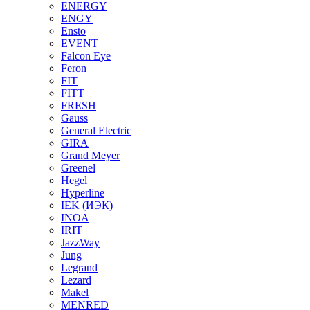
ENERGY
ENGY
Ensto
EVENT
Falcon Eye
Feron
FIT
FITT
FRESH
Gauss
General Electric
GIRA
Grand Meyer
Greenel
Hegel
Hyperline
IEK (ИЭК)
INOA
IRIT
JazzWay
Jung
Legrand
Lezard
Makel
MENRED