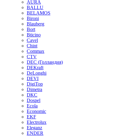
AURA
BALLU
BELAMOS
Bironi
Blauberg
Bort
Bticino
Cavel
Chint
Commax
CTV
DEC (Голландия)
DEKraft
DeLonghi
DEVI
DigiTop
Dimetra
DKC
Dospel
Ecola
Economic
EKF
Electrolux
Eleganz
ENDER