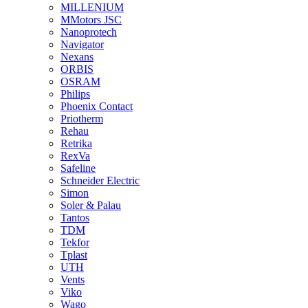
MILLENIUM
MMotors JSC
Nanoprotech
Navigator
Nexans
ORBIS
OSRAM
Philips
Phoenix Contact
Priotherm
Rehau
Retrika
RexVa
Safeline
Schneider Electric
Simon
Soler & Palau
Tantos
TDM
Tekfor
Tplast
UTH
Vents
Viko
Wago