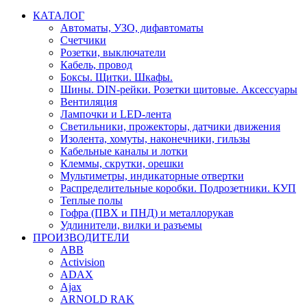
КАТАЛОГ
Автоматы, УЗО, дифавтоматы
Счетчики
Розетки, выключатели
Кабель, провод
Боксы. Щитки. Шкафы.
Шины. DIN-рейки. Розетки щитовые. Аксессуары
Вентиляция
Лампочки и LED-лента
Светильники, прожекторы, датчики движения
Изолента, хомуты, наконечники, гильзы
Кабельные каналы и лотки
Клеммы, скрутки, орешки
Мультиметры, индикаторные отвертки
Распределительные коробки. Подрозетники. КУП
Теплые полы
Гофра (ПВХ и ПНД) и металлорукав
Удлинители, вилки и разъемы
ПРОИЗВОДИТЕЛИ
ABB
Activision
ADAX
Ajax
ARNOLD RAK