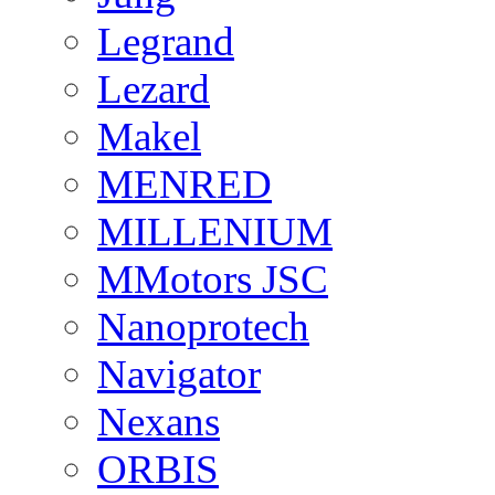
Legrand
Lezard
Makel
MENRED
MILLENIUM
MMotors JSC
Nanoprotech
Navigator
Nexans
ORBIS