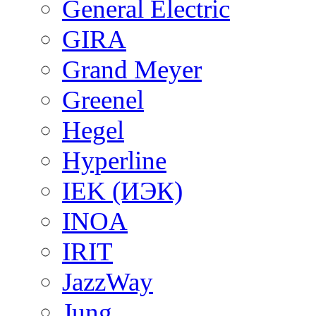
General Electric
GIRA
Grand Meyer
Greenel
Hegel
Hyperline
IEK (ИЭК)
INOA
IRIT
JazzWay
Jung