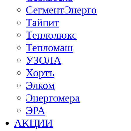
СегментЭнерго
Тайпит
Теплолюкс
Тепломаш
УЗОЛА
Хортъ
Элком
Энергомера
ЭРА
АКЦИИ