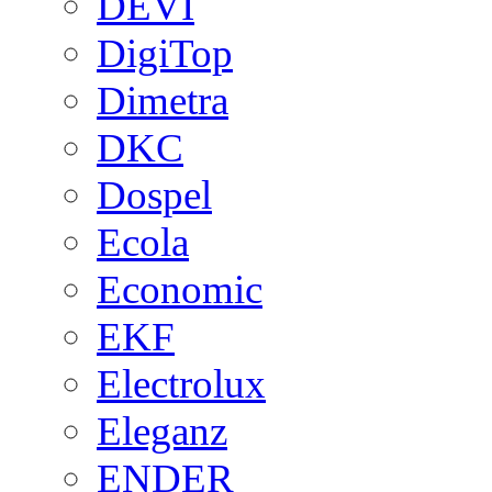
DEVI
DigiTop
Dimetra
DKC
Dospel
Ecola
Economic
EKF
Electrolux
Eleganz
ENDER