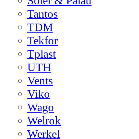
Soler & Palau
Tantos
TDM
Tekfor
Tplast
UTH
Vents
Viko
Wago
Welrok
Werkel