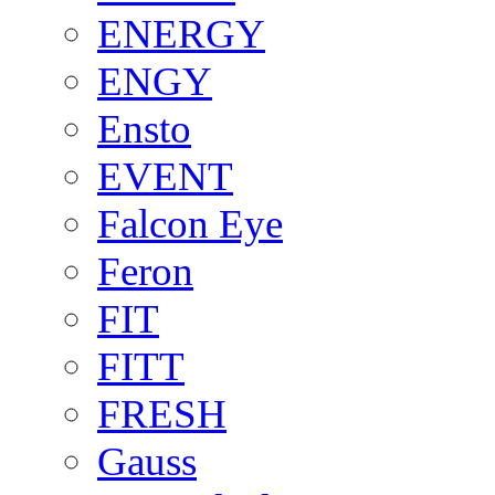
ENERGY
ENGY
Ensto
EVENT
Falcon Eye
Feron
FIT
FITT
FRESH
Gauss