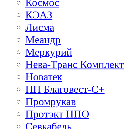
Космос
КЭАЗ
Лисма
Меандр
Меркурий
Нева-Транс Комплект
Новатек
ПП Благовест-С+
Промрукав
Протэкт НПО
Севкабель