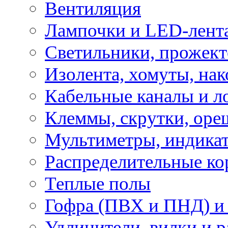
Вентиляция
Лампочки и LED-лент
Светильники, прожект
Изолента, хомуты, нак
Кабельные каналы и л
Клеммы, скрутки, оре
Мультиметры, индикат
Распределительные ко
Теплые полы
Гофра (ПВХ и ПНД) и 
Удлинители, вилки и 