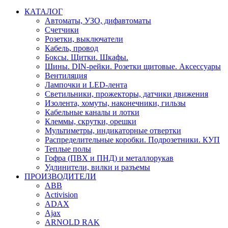
КАТАЛОГ
Автоматы, УЗО, дифавтоматы
Счетчики
Розетки, выключатели
Кабель, провод
Боксы. Щитки. Шкафы.
Шины. DIN-рейки. Розетки щитовые. Аксессуары
Вентиляция
Лампочки и LED-лента
Светильники, прожекторы, датчики движения
Изолента, хомуты, наконечники, гильзы
Кабельные каналы и лотки
Клеммы, скрутки, орешки
Мультиметры, индикаторные отвертки
Распределительные коробки. Подрозетники. КУП
Теплые полы
Гофра (ПВХ и ПНД) и металлорукав
Удлинители, вилки и разъемы
ПРОИЗВОДИТЕЛИ
ABB
Activision
ADAX
Ajax
ARNOLD RAK