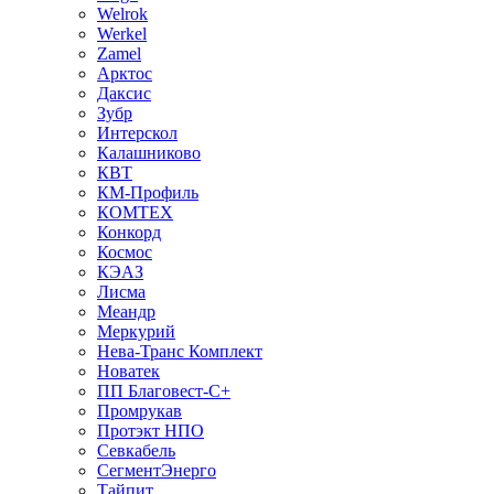
Welrok
Werkel
Zamel
Арктос
Даксис
Зубр
Интерскол
Калашниково
КВТ
КМ-Профиль
КОМТЕХ
Конкорд
Космос
КЭАЗ
Лисма
Меандр
Меркурий
Нева-Транс Комплект
Новатек
ПП Благовест-С+
Промрукав
Протэкт НПО
Севкабель
СегментЭнерго
Тайпит