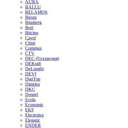
AURA
BALLU
BELAMOS
Bironi
Blauberg
Bort
Bticino
Cavel
Chint
Commax
CTV
DEC (Голландия)
DEKraft
DeLonghi
DEVI
DigiTop
Dimetra
DKC
Dospel
Ecola
Economic
EKF
Electrolux
Eleganz
ENDER