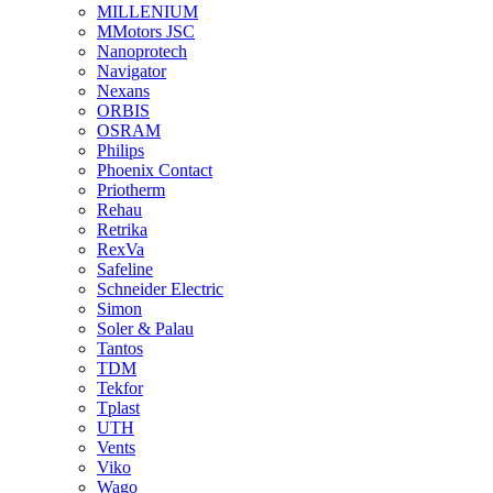
MILLENIUM
MMotors JSC
Nanoprotech
Navigator
Nexans
ORBIS
OSRAM
Philips
Phoenix Contact
Priotherm
Rehau
Retrika
RexVa
Safeline
Schneider Electric
Simon
Soler & Palau
Tantos
TDM
Tekfor
Tplast
UTH
Vents
Viko
Wago