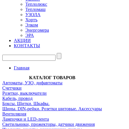
Теплолюкс
Тепломаш
УЗОЛА
Хортъ
Элком
Энергомера
ЭРА
АКЦИИ
КОНТАКТЫ
Главная
КАТАЛОГ ТОВАРОВ
Автоматы, УЗО, дифавтоматы
Счетчики
Розетки, выключатели
Кабель, провод
Боксы. Щитки. Шкафы.
Шины. DIN-рейки. Розетки щитовые. Аксессуары
Вентиляция
Лампочки и LED-лента
Светильники, прожекторы, датчики движения