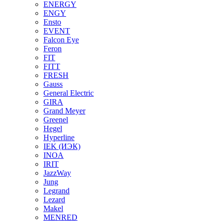
ENERGY
ENGY
Ensto
EVENT
Falcon Eye
Feron
FIT
FITT
FRESH
Gauss
General Electric
GIRA
Grand Meyer
Greenel
Hegel
Hyperline
IEK (ИЭК)
INOA
IRIT
JazzWay
Jung
Legrand
Lezard
Makel
MENRED