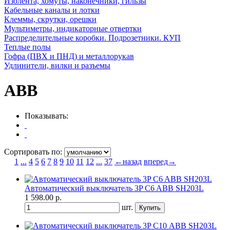
Изолента, хомуты, наконечники, гильзы
Кабельные каналы и лотки
Клеммы, скрутки, орешки
Мультиметры, индикаторные отвертки
Распределительные коробки. Подрозетники. КУП
Теплые полы
Гофра (ПВХ и ПНД) и металлорукав
Удлинители, вилки и разъемы
ABB
Показывать:
Сортировать по:
1
...
4
5
6
7
8
9
10
11
12
...
37
←назад
вперед→
Автоматический выключатель 3P C6 ABB SH203L
1 598.00
р.
шт.