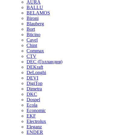
AURA
BALLU
BELAMOS
Bironi
Blauberg
Bort
Bticino
Cavel
Chint
Commax
CTV
DEC (Голландия)
DEKraft
DeLonghi
DEVI
DigiTop
Dimetra
DKC
Dospel
Ecola
Economic
EKF
Electrolux
Eleganz
ENDER