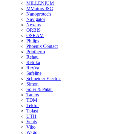
MILLENIUM
MMotors JSC
Nanoprotech
Navigator
Nexans
ORBIS
OSRAM
Philips
Phoenix Contact
Priotherm
Rehau
Retrika
RexVa
Safeline
Schneider Electric
Simon
Soler & Palau
Tantos
TDM
Tekfor
Tplast
UTH
Vents
Viko
Wago