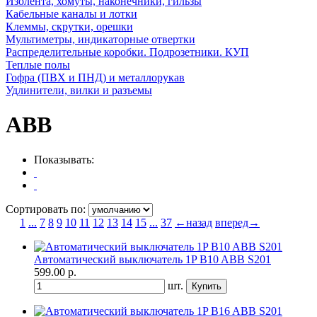
Изолента, хомуты, наконечники, гильзы
Кабельные каналы и лотки
Клеммы, скрутки, орешки
Мультиметры, индикаторные отвертки
Распределительные коробки. Подрозетники. КУП
Теплые полы
Гофра (ПВХ и ПНД) и металлорукав
Удлинители, вилки и разъемы
ABB
Показывать:
Сортировать по:
1
...
7
8
9
10
11
12
13
14
15
...
37
←назад
вперед→
Автоматический выключатель 1P B10 ABB S201
599.00
р.
шт.