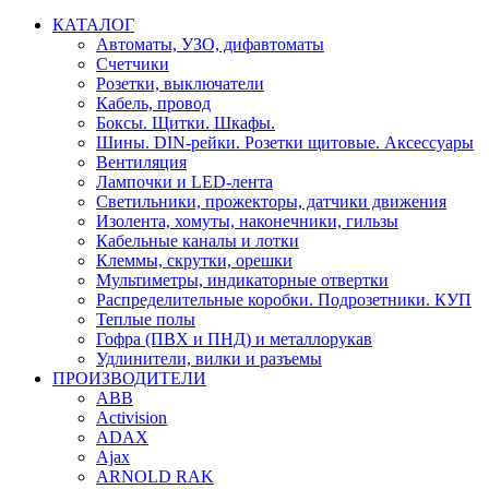
КАТАЛОГ
Автоматы, УЗО, дифавтоматы
Счетчики
Розетки, выключатели
Кабель, провод
Боксы. Щитки. Шкафы.
Шины. DIN-рейки. Розетки щитовые. Аксессуары
Вентиляция
Лампочки и LED-лента
Светильники, прожекторы, датчики движения
Изолента, хомуты, наконечники, гильзы
Кабельные каналы и лотки
Клеммы, скрутки, орешки
Мультиметры, индикаторные отвертки
Распределительные коробки. Подрозетники. КУП
Теплые полы
Гофра (ПВХ и ПНД) и металлорукав
Удлинители, вилки и разъемы
ПРОИЗВОДИТЕЛИ
ABB
Activision
ADAX
Ajax
ARNOLD RAK