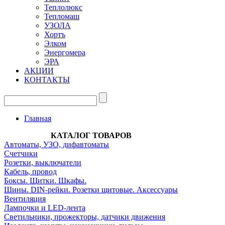
Теплолюкс
Тепломаш
УЗОЛА
Хортъ
Элком
Энергомера
ЭРА
АКЦИИ
КОНТАКТЫ
Главная
КАТАЛОГ ТОВАРОВ
Автоматы, УЗО, дифавтоматы
Счетчики
Розетки, выключатели
Кабель, провод
Боксы. Щитки. Шкафы.
Шины. DIN-рейки. Розетки щитовые. Аксессуары
Вентиляция
Лампочки и LED-лента
Светильники, прожекторы, датчики движения