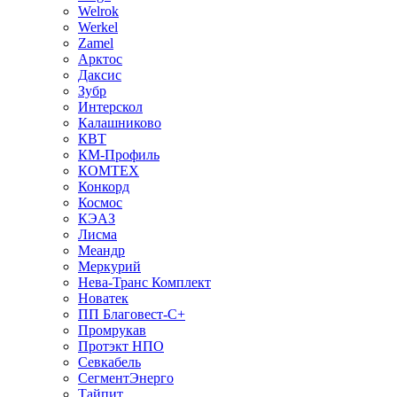
Welrok
Werkel
Zamel
Арктос
Даксис
Зубр
Интерскол
Калашниково
КВТ
КМ-Профиль
КОМТЕХ
Конкорд
Космос
КЭАЗ
Лисма
Меандр
Меркурий
Нева-Транс Комплект
Новатек
ПП Благовест-С+
Промрукав
Протэкт НПО
Севкабель
СегментЭнерго
Тайпит