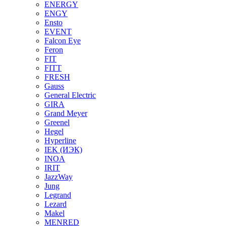
ENERGY
ENGY
Ensto
EVENT
Falcon Eye
Feron
FIT
FITT
FRESH
Gauss
General Electric
GIRA
Grand Meyer
Greenel
Hegel
Hyperline
IEK (ИЭК)
INOA
IRIT
JazzWay
Jung
Legrand
Lezard
Makel
MENRED