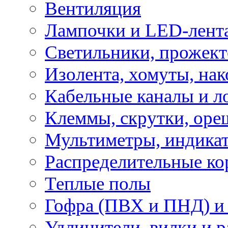
Вентиляция
Лампочки и LED-лент
Светильники, прожект
Изолента, хомуты, нак
Кабельные каналы и л
Клеммы, скрутки, оре
Мультиметры, индикат
Распределительные ко
Теплые полы
Гофра (ПВХ и ПНД) и 
Удлинители, вилки и 