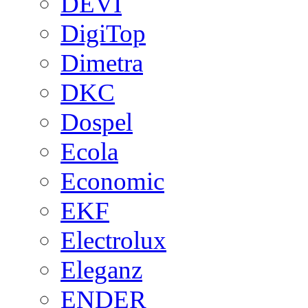
DEVI
DigiTop
Dimetra
DKC
Dospel
Ecola
Economic
EKF
Electrolux
Eleganz
ENDER