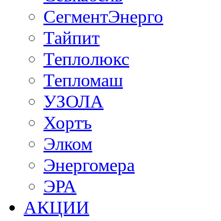
СегментЭнерго
Тайпит
Теплолюкс
Тепломаш
УЗОЛА
Хортъ
Элком
Энергомера
ЭРА
АКЦИИ