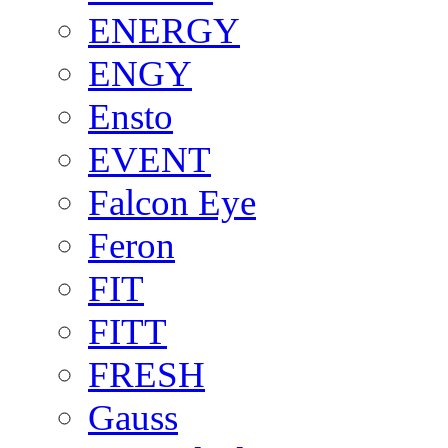
ENERGY
ENGY
Ensto
EVENT
Falcon Eye
Feron
FIT
FITT
FRESH
Gauss