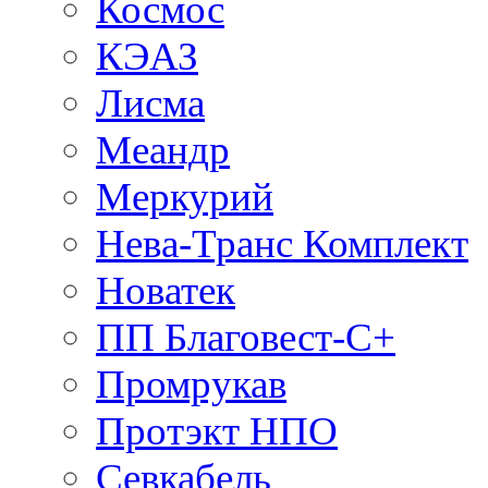
Космос
КЭАЗ
Лисма
Меандр
Меркурий
Нева-Транс Комплект
Новатек
ПП Благовест-С+
Промрукав
Протэкт НПО
Севкабель