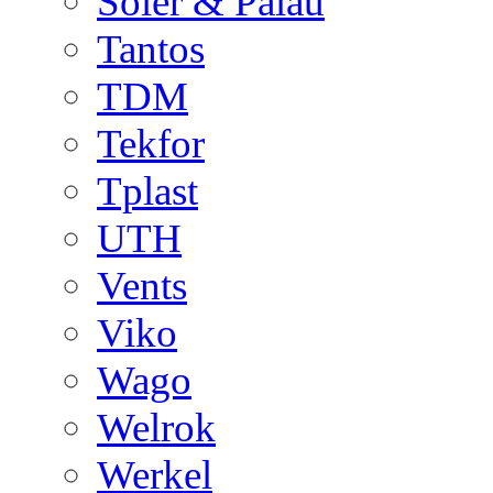
Soler & Palau
Tantos
TDM
Tekfor
Tplast
UTH
Vents
Viko
Wago
Welrok
Werkel