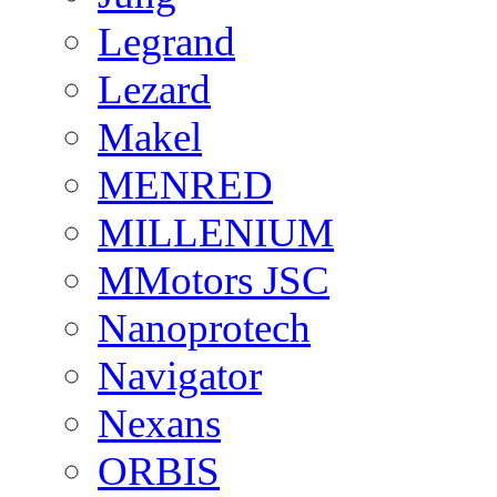
Legrand
Lezard
Makel
MENRED
MILLENIUM
MMotors JSC
Nanoprotech
Navigator
Nexans
ORBIS