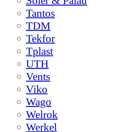
Soler & Palau
Tantos
TDM
Tekfor
Tplast
UTH
Vents
Viko
Wago
Welrok
Werkel