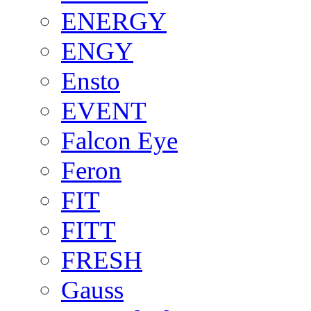
ENERGY
ENGY
Ensto
EVENT
Falcon Eye
Feron
FIT
FITT
FRESH
Gauss