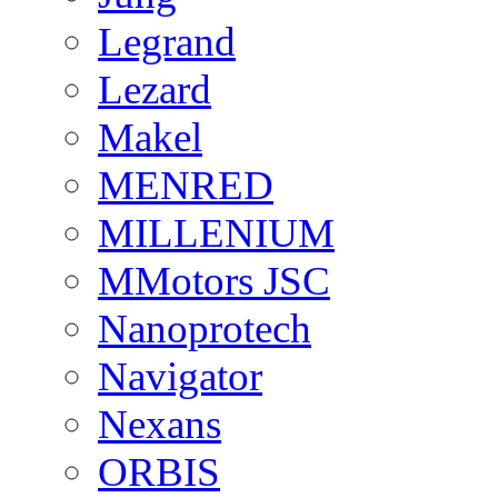
Legrand
Lezard
Makel
MENRED
MILLENIUM
MMotors JSC
Nanoprotech
Navigator
Nexans
ORBIS