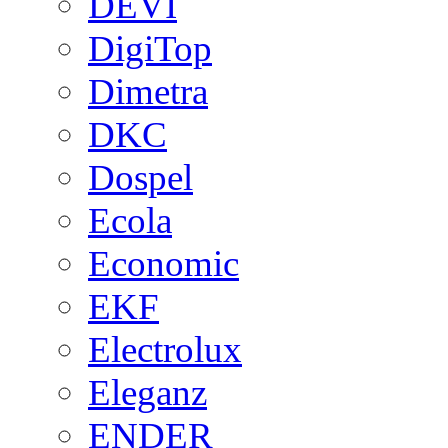
DEVI
DigiTop
Dimetra
DKC
Dospel
Ecola
Economic
EKF
Electrolux
Eleganz
ENDER