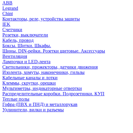
АВВ
Legrand
Chint
Контакторы, реле, устройства защиты
IEK
Счетчики
Розетки, выключатели
Кабель, провод
Боксы. Щитки. Шкафы.
Шины. DIN-рейки. Розетки щитовые. Аксессуары
Вентиляция
Лампочки и LED-лента
Светильники, прожекторы, датчики движения
Изолента, хомуты, наконечники, гильзы
Кабельные каналы и лотки
Клеммы, скрутки, орешки
Мультиметры, индикаторные отвертки
Распределительные коробки. Подрозетники. КУП
Теплые полы
Гофра (ПВХ и ПНД) и металлорукав
Удлинители, вилки и разъемы