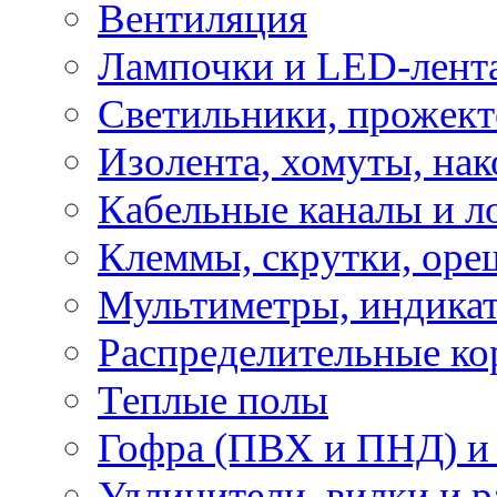
Вентиляция
Лампочки и LED-лент
Светильники, прожект
Изолента, хомуты, нак
Кабельные каналы и л
Клеммы, скрутки, оре
Мультиметры, индикат
Распределительные ко
Теплые полы
Гофра (ПВХ и ПНД) и 
Удлинители, вилки и 