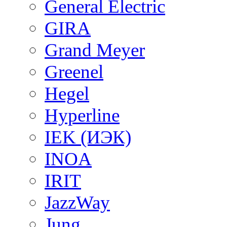
General Electric
GIRA
Grand Meyer
Greenel
Hegel
Hyperline
IEK (ИЭК)
INOA
IRIT
JazzWay
Jung