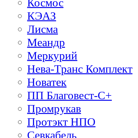
Космос
КЭАЗ
Лисма
Меандр
Меркурий
Нева-Транс Комплект
Новатек
ПП Благовест-С+
Промрукав
Протэкт НПО
Севкабель