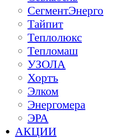
СегментЭнерго
Тайпит
Теплолюкс
Тепломаш
УЗОЛА
Хортъ
Элком
Энергомера
ЭРА
АКЦИИ