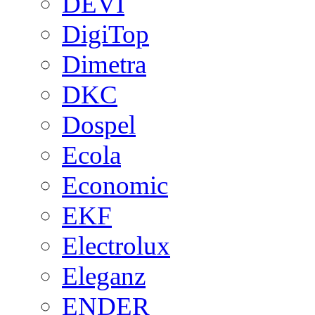
DEVI
DigiTop
Dimetra
DKC
Dospel
Ecola
Economic
EKF
Electrolux
Eleganz
ENDER