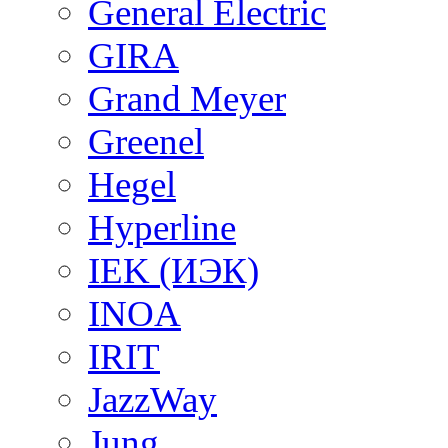
General Electric
GIRA
Grand Meyer
Greenel
Hegel
Hyperline
IEK (ИЭК)
INOA
IRIT
JazzWay
Jung