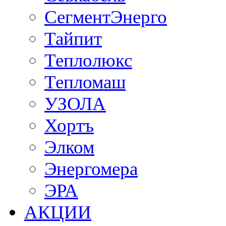
СегментЭнерго
Тайпит
Теплолюкс
Тепломаш
УЗОЛА
Хортъ
Элком
Энергомера
ЭРА
АКЦИИ