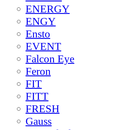
ENERGY
ENGY
Ensto
EVENT
Falcon Eye
Feron
FIT
FITT
FRESH
Gauss