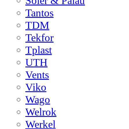
Soler & Palau
Tantos
TDM
Tekfor
Tplast
UTH
Vents
Viko
Wago
Welrok
Werkel