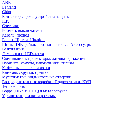
АВВ
Legrand
Chint
Контакторы, реле, устройства защиты
IEK
Счетчики
Розетки, выключатели
Кабель, провод
Боксы. Щитки. Шкафы.
Шины. DIN-рейки. Розетки щитовые. Аксессуары
Вентиляция
Лампочки и LED-лента
Светильники, прожекторы, датчики движения
Изолента, хомуты, наконечники, гильзы
Кабельные каналы и лотки
Клеммы, скрутки, орешки
Мультиметры, индикаторные отвертки
Распределительные коробки. Подрозетники. КУП
Теплые полы
Гофра (ПВХ и ПНД) и металлорукав
Удлинители, вилки и разъемы