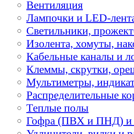
Вентиляция
Лампочки и LED-лент
Светильники, прожект
Изолента, хомуты, нак
Кабельные каналы и л
Клеммы, скрутки, оре
Мультиметры, индикат
Распределительные ко
Теплые полы
Гофра (ПВХ и ПНД) и 
Удлинители, вилки и 