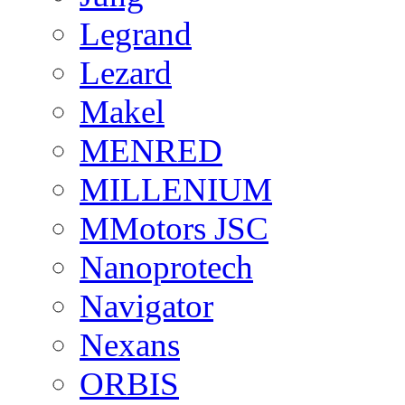
Legrand
Lezard
Makel
MENRED
MILLENIUM
MMotors JSC
Nanoprotech
Navigator
Nexans
ORBIS