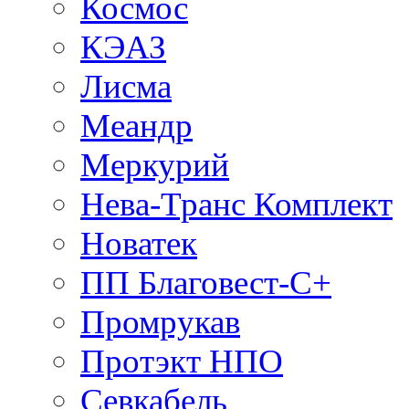
Космос
КЭАЗ
Лисма
Меандр
Меркурий
Нева-Транс Комплект
Новатек
ПП Благовест-С+
Промрукав
Протэкт НПО
Севкабель