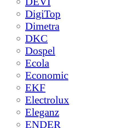
DEVI
DigiTop
Dimetra
DKC
Dospel
Ecola
Economic
EKF
Electrolux
Eleganz
ENDER