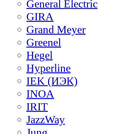
General Electric
GIRA
Grand Meyer
Greenel
Hegel
Hyperline
IEK (ИЭК)
INOA
IRIT
JazzWay
Jung