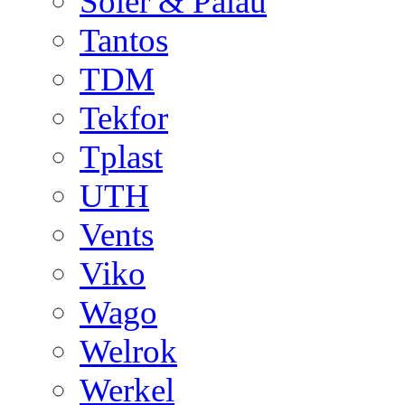
Soler & Palau
Tantos
TDM
Tekfor
Tplast
UTH
Vents
Viko
Wago
Welrok
Werkel