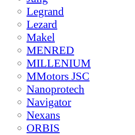
Legrand
Lezard
Makel
MENRED
MILLENIUM
MMotors JSC
Nanoprotech
Navigator
Nexans
ORBIS