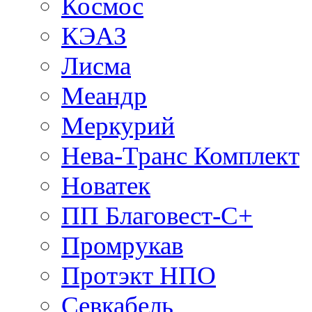
Космос
КЭАЗ
Лисма
Меандр
Меркурий
Нева-Транс Комплект
Новатек
ПП Благовест-С+
Промрукав
Протэкт НПО
Севкабель