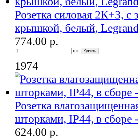
Розетка силовая 2К+З, 
крышкой, белый, Legrand 
774.00
р.
шт.
1974
Розетка влагозащищенная
шторками, IP44, в сборе 
624.00
р.