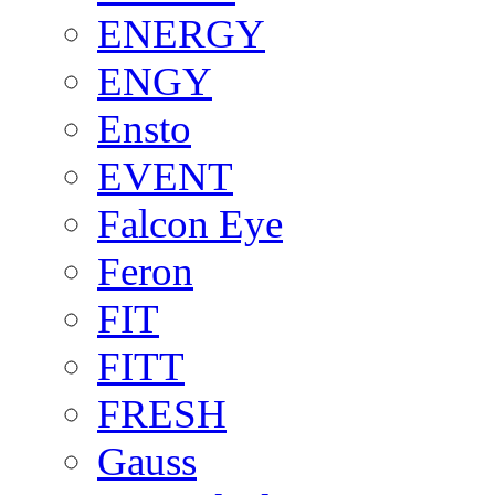
ENERGY
ENGY
Ensto
EVENT
Falcon Eye
Feron
FIT
FITT
FRESH
Gauss