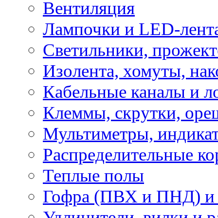
Вентиляция
Лампочки и LED-лент
Светильники, прожект
Изолента, хомуты, нак
Кабельные каналы и л
Клеммы, скрутки, оре
Мультиметры, индикат
Распределительные ко
Теплые полы
Гофра (ПВХ и ПНД) и 
Удлинители, вилки и 