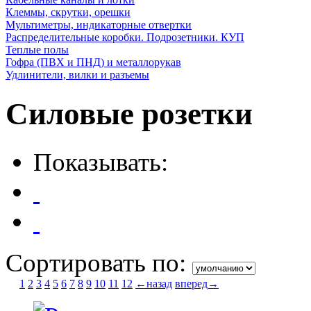
Клеммы, скрутки, орешки
Мультиметры, индикаторные отвертки
Распределительные коробки. Подрозетники. КУП
Теплые полы
Гофра (ПВХ и ПНД) и металлорукав
Удлинители, вилки и разъемы
Силовые розетки
Показывать:
Сортировать по:
1
2
3
4
5
6
7
8
9
10
11
12
←назад
вперед→