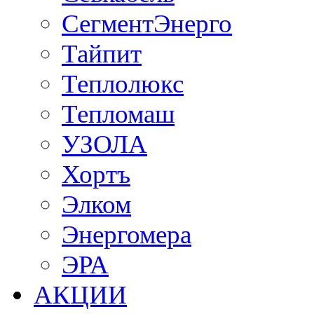
СегментЭнерго
Тайпит
Теплолюкс
Тепломаш
УЗОЛА
Хортъ
Элком
Энергомера
ЭРА
АКЦИИ