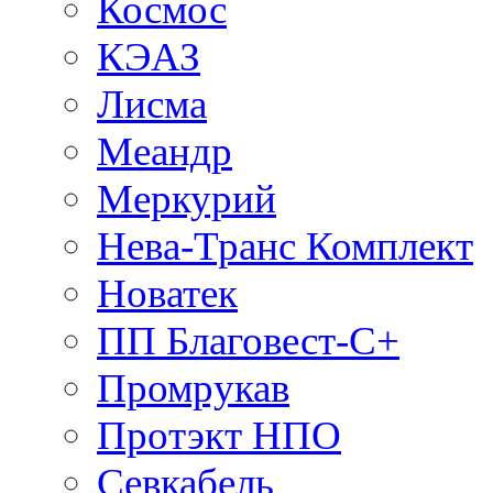
Космос
КЭАЗ
Лисма
Меандр
Меркурий
Нева-Транс Комплект
Новатек
ПП Благовест-С+
Промрукав
Протэкт НПО
Севкабель