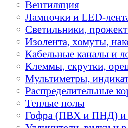
Вентиляция
Лампочки и LED-лент
Светильники, прожект
Изолента, хомуты, нак
Кабельные каналы и л
Клеммы, скрутки, оре
Мультиметры, индикат
Распределительные ко
Теплые полы
Гофра (ПВХ и ПНД) и 
Удлинители, вилки и 