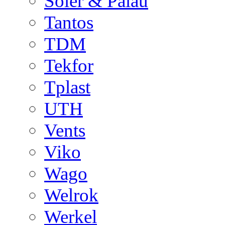
Soler & Palau
Tantos
TDM
Tekfor
Tplast
UTH
Vents
Viko
Wago
Welrok
Werkel