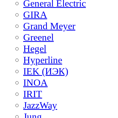
General Electric
GIRA
Grand Meyer
Greenel
Hegel
Hyperline
IEK (ИЭК)
INOA
IRIT
JazzWay
Jung