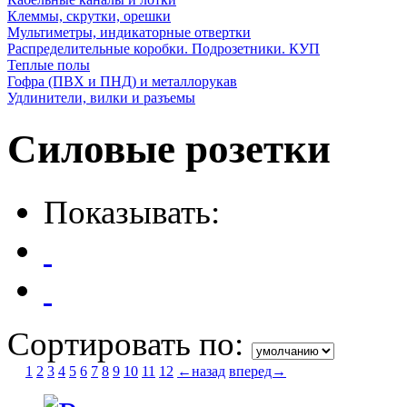
Клеммы, скрутки, орешки
Мультиметры, индикаторные отвертки
Распределительные коробки. Подрозетники. КУП
Теплые полы
Гофра (ПВХ и ПНД) и металлорукав
Удлинители, вилки и разъемы
Силовые розетки
Показывать:
Сортировать по:
1
2
3
4
5
6
7
8
9
10
11
12
←назад
вперед→