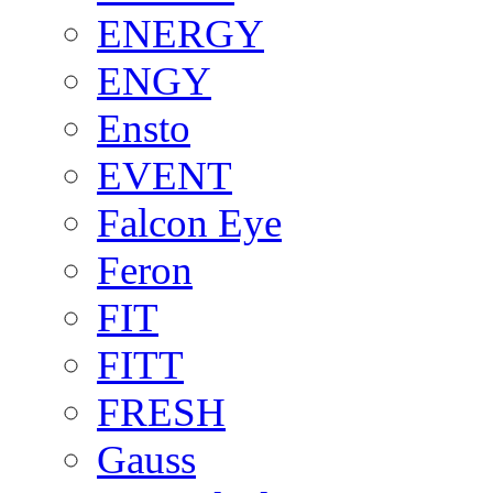
ENERGY
ENGY
Ensto
EVENT
Falcon Eye
Feron
FIT
FITT
FRESH
Gauss