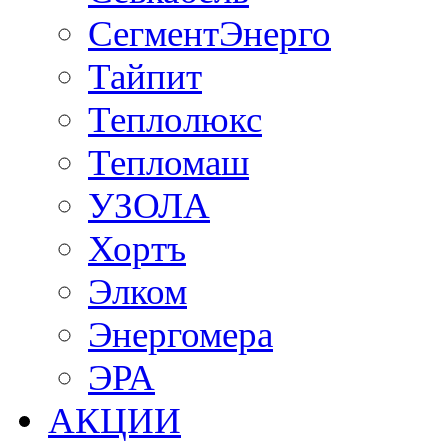
СегментЭнерго
Тайпит
Теплолюкс
Тепломаш
УЗОЛА
Хортъ
Элком
Энергомера
ЭРА
АКЦИИ