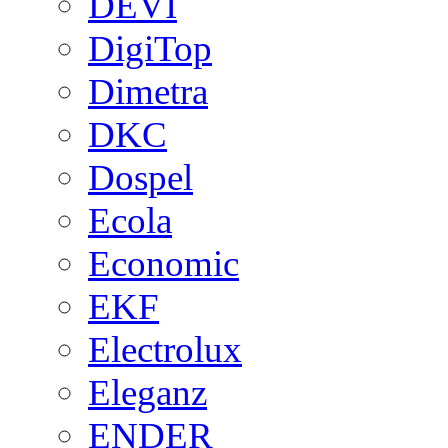
DEVI
DigiTop
Dimetra
DKC
Dospel
Ecola
Economic
EKF
Electrolux
Eleganz
ENDER