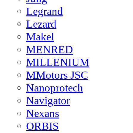
Legrand
Lezard
Makel
MENRED
MILLENIUM
MMotors JSC
Nanoprotech
Navigator
Nexans
ORBIS