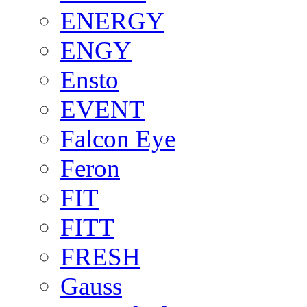
ENERGY
ENGY
Ensto
EVENT
Falcon Eye
Feron
FIT
FITT
FRESH
Gauss