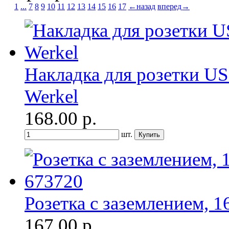
1
...
7
8
9
10
11
12
13
14
15
16
17
←назад
вперед→
Накладка для розетки U
Werkel
168.00
р.
шт.
Розетка с заземлением, 
167.00
р.