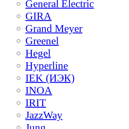
General Electric
GIRA
Grand Meyer
Greenel
Hegel
Hyperline
IEK (ИЭК)
INOA
IRIT
JazzWay
Jung