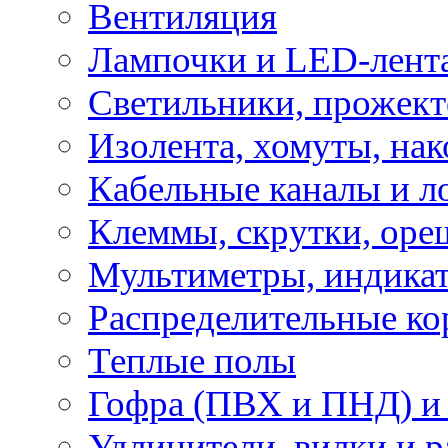
Вентиляция
Лампочки и LED-лент
Светильники, прожект
Изолента, хомуты, нак
Кабельные каналы и л
Клеммы, скрутки, оре
Мультиметры, индикат
Распределительные ко
Теплые полы
Гофра (ПВХ и ПНД) и 
Удлинители, вилки и 