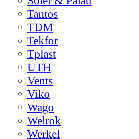
Soler & Palau
Tantos
TDM
Tekfor
Tplast
UTH
Vents
Viko
Wago
Welrok
Werkel