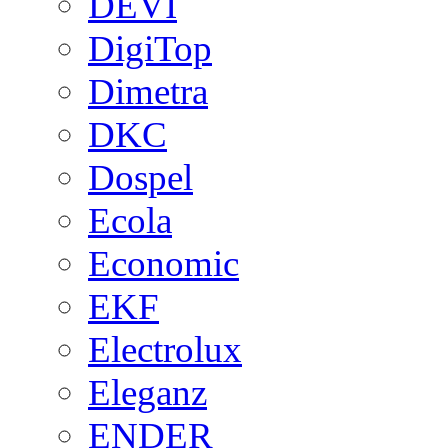
DEVI
DigiTop
Dimetra
DKC
Dospel
Ecola
Economic
EKF
Electrolux
Eleganz
ENDER