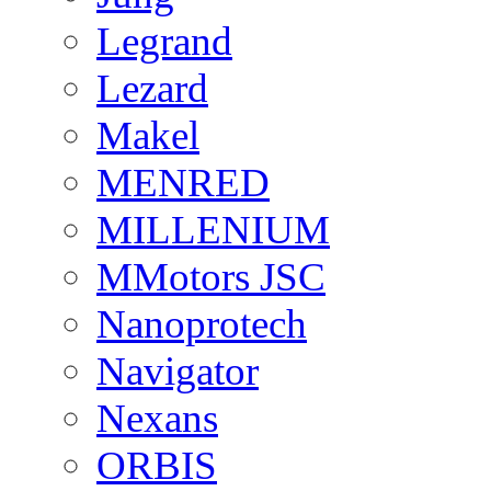
Legrand
Lezard
Makel
MENRED
MILLENIUM
MMotors JSC
Nanoprotech
Navigator
Nexans
ORBIS