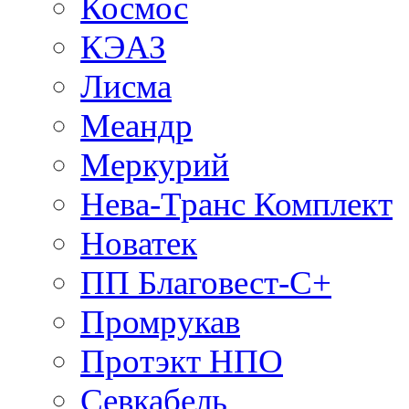
Космос
КЭАЗ
Лисма
Меандр
Меркурий
Нева-Транс Комплект
Новатек
ПП Благовест-С+
Промрукав
Протэкт НПО
Севкабель