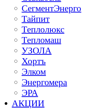
СегментЭнерго
Тайпит
Теплолюкс
Тепломаш
УЗОЛА
Хортъ
Элком
Энергомера
ЭРА
АКЦИИ