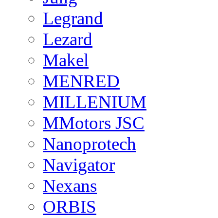
Legrand
Lezard
Makel
MENRED
MILLENIUM
MMotors JSC
Nanoprotech
Navigator
Nexans
ORBIS