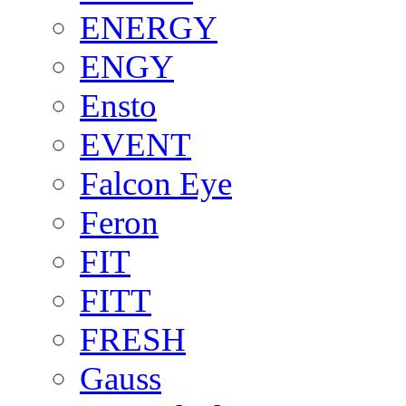
ENERGY
ENGY
Ensto
EVENT
Falcon Eye
Feron
FIT
FITT
FRESH
Gauss