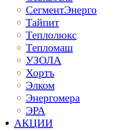
СегментЭнерго
Тайпит
Теплолюкс
Тепломаш
УЗОЛА
Хортъ
Элком
Энергомера
ЭРА
АКЦИИ