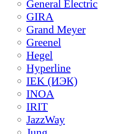
General Electric
GIRA
Grand Meyer
Greenel
Hegel
Hyperline
IEK (ИЭК)
INOA
IRIT
JazzWay
Jung