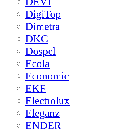
DEVI
DigiTop
Dimetra
DKC
Dospel
Ecola
Economic
EKF
Electrolux
Eleganz
ENDER