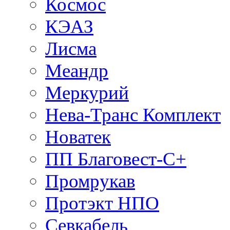
Космос
КЭАЗ
Лисма
Меандр
Меркурий
Нева-Транс Комплект
Новатек
ПП Благовест-С+
Промрукав
Протэкт НПО
Севкабель