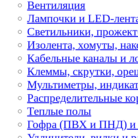
Вентиляция
Лампочки и LED-лент
Светильники, прожект
Изолента, хомуты, нак
Кабельные каналы и л
Клеммы, скрутки, оре
Мультиметры, индикат
Распределительные ко
Теплые полы
Гофра (ПВХ и ПНД) и 
Удлинители, вилки и 