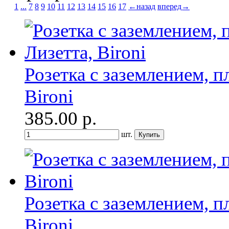
1
...
7
8
9
10
11
12
13
14
15
16
17
←назад
вперед→
Розетка с заземлением, п
Bironi
385.00
р.
шт.
Розетка с заземлением, п
Bironi