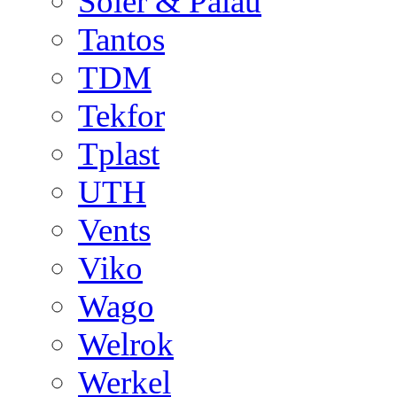
Soler & Palau
Tantos
TDM
Tekfor
Tplast
UTH
Vents
Viko
Wago
Welrok
Werkel