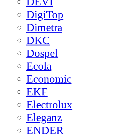
DEVI
DigiTop
Dimetra
DKC
Dospel
Ecola
Economic
EKF
Electrolux
Eleganz
ENDER