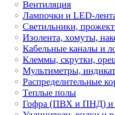
Вентиляция
Лампочки и LED-лент
Светильники, прожект
Изолента, хомуты, нак
Кабельные каналы и л
Клеммы, скрутки, оре
Мультиметры, индикат
Распределительные ко
Теплые полы
Гофра (ПВХ и ПНД) и 
Удлинители, вилки и 