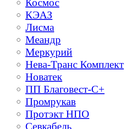
Космос
КЭАЗ
Лисма
Меандр
Меркурий
Нева-Транс Комплект
Новатек
ПП Благовест-С+
Промрукав
Протэкт НПО
Севкабель