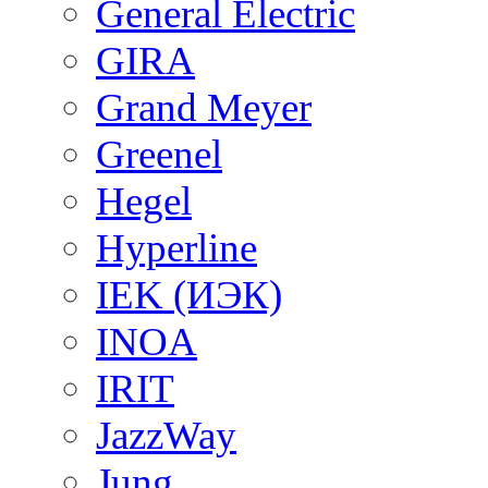
General Electric
GIRA
Grand Meyer
Greenel
Hegel
Hyperline
IEK (ИЭК)
INOA
IRIT
JazzWay
Jung