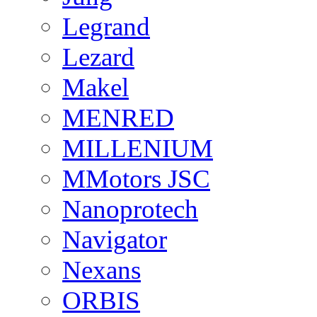
Legrand
Lezard
Makel
MENRED
MILLENIUM
MMotors JSC
Nanoprotech
Navigator
Nexans
ORBIS