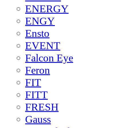
ENERGY
ENGY
Ensto
EVENT
Falcon Eye
Feron
FIT
FITT
FRESH
Gauss