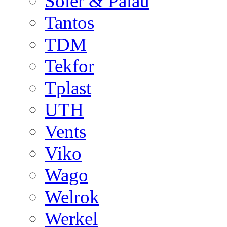
Soler & Palau
Tantos
TDM
Tekfor
Tplast
UTH
Vents
Viko
Wago
Welrok
Werkel