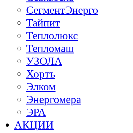
СегментЭнерго
Тайпит
Теплолюкс
Тепломаш
УЗОЛА
Хортъ
Элком
Энергомера
ЭРА
АКЦИИ