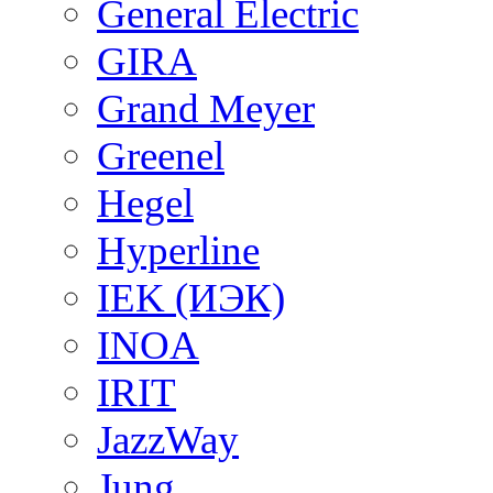
General Electric
GIRA
Grand Meyer
Greenel
Hegel
Hyperline
IEK (ИЭК)
INOA
IRIT
JazzWay
Jung