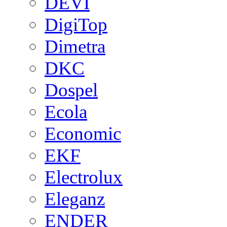
DEVI
DigiTop
Dimetra
DKC
Dospel
Ecola
Economic
EKF
Electrolux
Eleganz
ENDER