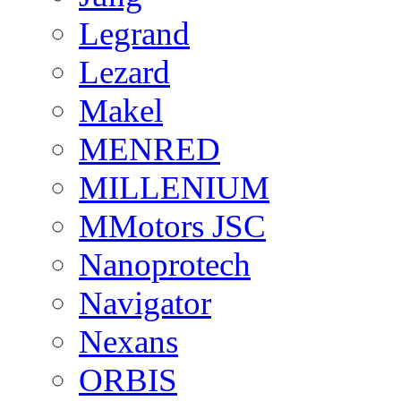
Legrand
Lezard
Makel
MENRED
MILLENIUM
MMotors JSC
Nanoprotech
Navigator
Nexans
ORBIS