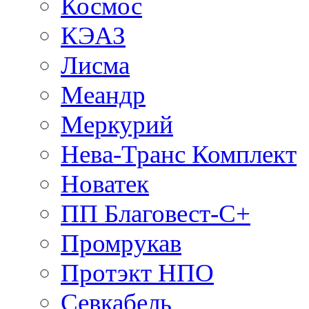
Космос
КЭАЗ
Лисма
Меандр
Меркурий
Нева-Транс Комплект
Новатек
ПП Благовест-С+
Промрукав
Протэкт НПО
Севкабель