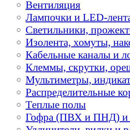
Вентиляция
Лампочки и LED-лент
Светильники, прожект
Изолента, хомуты, нак
Кабельные каналы и л
Клеммы, скрутки, оре
Мультиметры, индикат
Распределительные ко
Теплые полы
Гофра (ПВХ и ПНД) и 
Удлинители, вилки и 