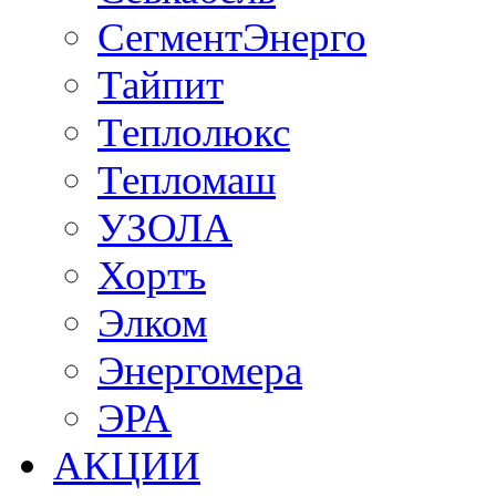
СегментЭнерго
Тайпит
Теплолюкс
Тепломаш
УЗОЛА
Хортъ
Элком
Энергомера
ЭРА
АКЦИИ