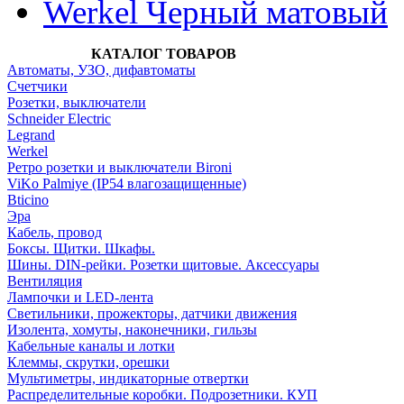
Werkel Черный матовый
КАТАЛОГ ТОВАРОВ
Автоматы, УЗО, дифавтоматы
Счетчики
Розетки, выключатели
Schneider Electric
Legrand
Werkel
Ретро розетки и выключатели Bironi
ViKo Palmiye (IP54 влагозащищенные)
Bticino
Эра
Кабель, провод
Боксы. Щитки. Шкафы.
Шины. DIN-рейки. Розетки щитовые. Аксессуары
Вентиляция
Лампочки и LED-лента
Светильники, прожекторы, датчики движения
Изолента, хомуты, наконечники, гильзы
Кабельные каналы и лотки
Клеммы, скрутки, орешки
Мультиметры, индикаторные отвертки
Распределительные коробки. Подрозетники. КУП