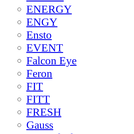
ENERGY
ENGY
Ensto
EVENT
Falcon Eye
Feron
FIT
FITT
FRESH
Gauss