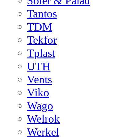
Soler & Palau
Tantos
TDM
Tekfor
Tplast
UTH
Vents
Viko
Wago
Welrok
Werkel