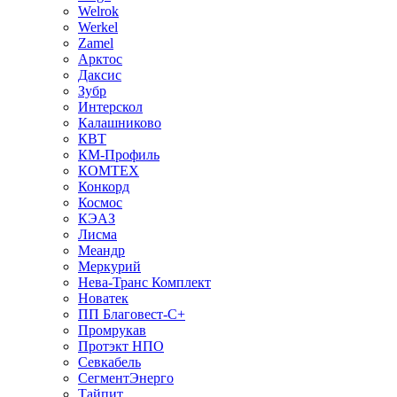
Welrok
Werkel
Zamel
Арктос
Даксис
Зубр
Интерскол
Калашниково
КВТ
КМ-Профиль
КОМТЕХ
Конкорд
Космос
КЭАЗ
Лисма
Меандр
Меркурий
Нева-Транс Комплект
Новатек
ПП Благовест-С+
Промрукав
Протэкт НПО
Севкабель
СегментЭнерго
Тайпит