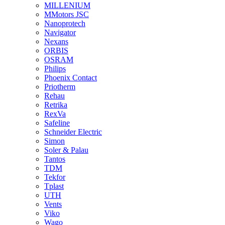
MILLENIUM
MMotors JSC
Nanoprotech
Navigator
Nexans
ORBIS
OSRAM
Philips
Phoenix Contact
Priotherm
Rehau
Retrika
RexVa
Safeline
Schneider Electric
Simon
Soler & Palau
Tantos
TDM
Tekfor
Tplast
UTH
Vents
Viko
Wago