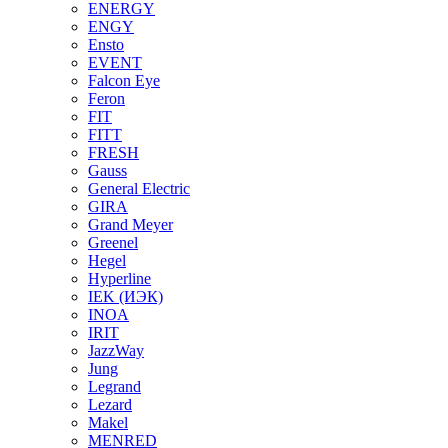
ENERGY
ENGY
Ensto
EVENT
Falcon Eye
Feron
FIT
FITT
FRESH
Gauss
General Electric
GIRA
Grand Meyer
Greenel
Hegel
Hyperline
IEK (ИЭК)
INOA
IRIT
JazzWay
Jung
Legrand
Lezard
Makel
MENRED