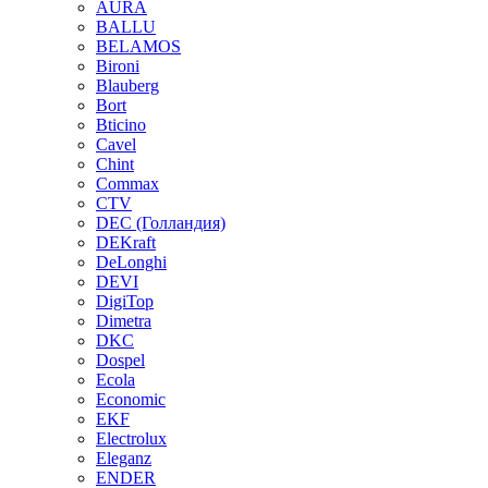
AURA
BALLU
BELAMOS
Bironi
Blauberg
Bort
Bticino
Cavel
Chint
Commax
CTV
DEC (Голландия)
DEKraft
DeLonghi
DEVI
DigiTop
Dimetra
DKC
Dospel
Ecola
Economic
EKF
Electrolux
Eleganz
ENDER