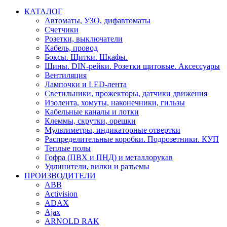
КАТАЛОГ
Автоматы, УЗО, дифавтоматы
Счетчики
Розетки, выключатели
Кабель, провод
Боксы. Щитки. Шкафы.
Шины. DIN-рейки. Розетки щитовые. Аксессуары
Вентиляция
Лампочки и LED-лента
Светильники, прожекторы, датчики движения
Изолента, хомуты, наконечники, гильзы
Кабельные каналы и лотки
Клеммы, скрутки, орешки
Мультиметры, индикаторные отвертки
Распределительные коробки. Подрозетники. КУП
Теплые полы
Гофра (ПВХ и ПНД) и металлорукав
Удлинители, вилки и разъемы
ПРОИЗВОДИТЕЛИ
ABB
Activision
ADAX
Ajax
ARNOLD RAK