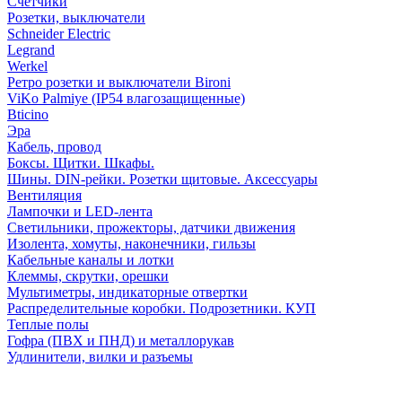
Счетчики
Розетки, выключатели
Schneider Electric
Legrand
Werkel
Ретро розетки и выключатели Bironi
ViKo Palmiye (IP54 влагозащищенные)
Bticino
Эра
Кабель, провод
Боксы. Щитки. Шкафы.
Шины. DIN-рейки. Розетки щитовые. Аксессуары
Вентиляция
Лампочки и LED-лента
Светильники, прожекторы, датчики движения
Изолента, хомуты, наконечники, гильзы
Кабельные каналы и лотки
Клеммы, скрутки, орешки
Мультиметры, индикаторные отвертки
Распределительные коробки. Подрозетники. КУП
Теплые полы
Гофра (ПВХ и ПНД) и металлорукав
Удлинители, вилки и разъемы