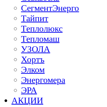
СегментЭнерго
Тайпит
Теплолюкс
Тепломаш
УЗОЛА
Хортъ
Элком
Энергомера
ЭРА
АКЦИИ