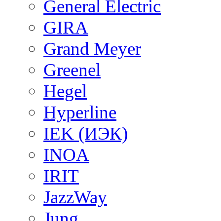
General Electric
GIRA
Grand Meyer
Greenel
Hegel
Hyperline
IEK (ИЭК)
INOA
IRIT
JazzWay
Jung