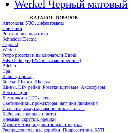
Werkel Черный матовый
КАТАЛОГ ТОВАРОВ
Автоматы, УЗО, дифавтоматы
Счетчики
Розетки, выключатели
Schneider Electric
Legrand
Werkel
Ретро розетки и выключатели Bironi
ViKo Palmiye (IP54 влагозащищенные)
Bticino
Эра
Кабель, провод
Боксы. Щитки. Шкафы.
Шины. DIN-рейки. Розетки щитовые. Аксессуары
Вентиляция
Лампочки и LED-лента
Светильники, прожекторы, датчики движения
Изолента, хомуты, наконечники, гильзы
Кабельные каналы и лотки
Клеммы, скрутки, орешки
Мультиметры, индикаторные отвертки
Распределительные коробки. Подрозетники. КУП