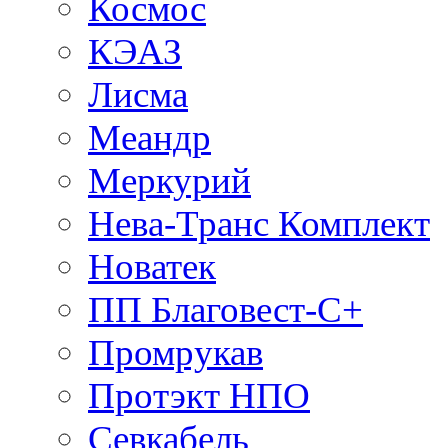
Космос
КЭАЗ
Лисма
Меандр
Меркурий
Нева-Транс Комплект
Новатек
ПП Благовест-С+
Промрукав
Протэкт НПО
Севкабель