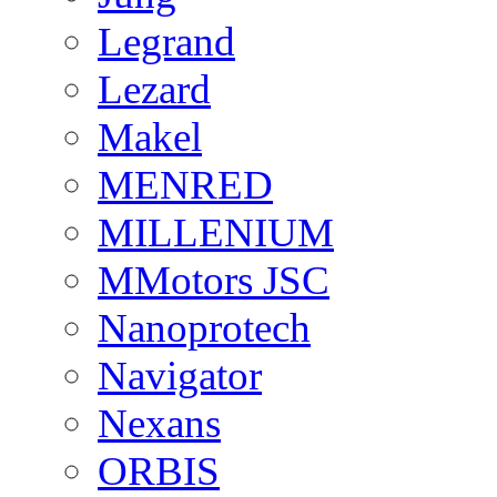
Legrand
Lezard
Makel
MENRED
MILLENIUM
MMotors JSC
Nanoprotech
Navigator
Nexans
ORBIS