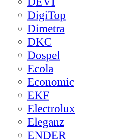
DEVI
DigiTop
Dimetra
DKC
Dospel
Ecola
Economic
EKF
Electrolux
Eleganz
ENDER