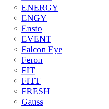
ENERGY
ENGY
Ensto
EVENT
Falcon Eye
Feron
FIT
FITT
FRESH
Gauss