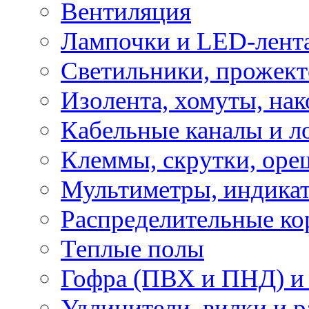
Вентиляция
Лампочки и LED-лент
Светильники, прожект
Изолента, хомуты, нак
Кабельные каналы и л
Клеммы, скрутки, оре
Мультиметры, индикат
Распределительные ко
Теплые полы
Гофра (ПВХ и ПНД) и 
Удлинители, вилки и 