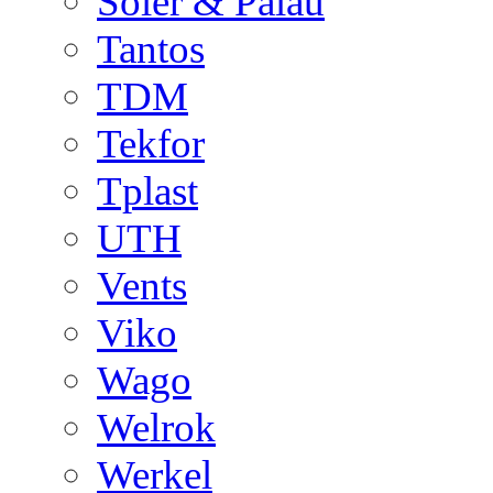
Soler & Palau
Tantos
TDM
Tekfor
Tplast
UTH
Vents
Viko
Wago
Welrok
Werkel