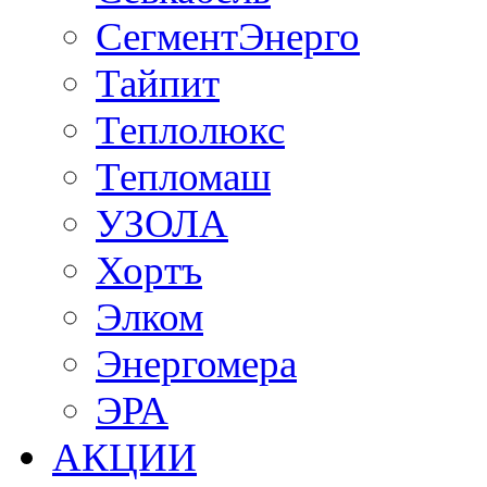
СегментЭнерго
Тайпит
Теплолюкс
Тепломаш
УЗОЛА
Хортъ
Элком
Энергомера
ЭРА
АКЦИИ