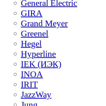
General Electric
GIRA
Grand Meyer
Greenel
Hegel
Hyperline
IEK (ИЭК)
INOA
IRIT
JazzWay
Jung