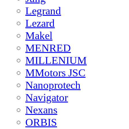
Legrand
Lezard
Makel
MENRED
MILLENIUM
MMotors JSC
Nanoprotech
Navigator
Nexans
ORBIS