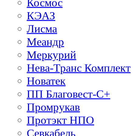
Космос
КЭАЗ
Лисма
Меандр
Меркурий
Нева-Транс Комплект
Новатек
ПП Благовест-С+
Промрукав
Протэкт НПО
Севкабель