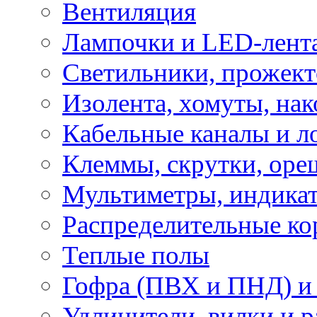
Вентиляция
Лампочки и LED-лент
Светильники, прожект
Изолента, хомуты, нак
Кабельные каналы и л
Клеммы, скрутки, оре
Мультиметры, индикат
Распределительные ко
Теплые полы
Гофра (ПВХ и ПНД) и 
Удлинители, вилки и 