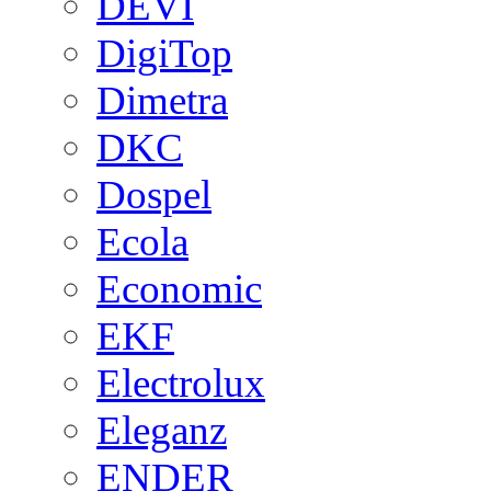
DEVI
DigiTop
Dimetra
DKC
Dospel
Ecola
Economic
EKF
Electrolux
Eleganz
ENDER