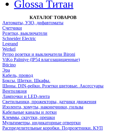
Glossa Титан
КАТАЛОГ ТОВАРОВ
Автоматы, УЗО, дифавтоматы
Счетчики
Розетки, выключатели
Schneider Electric
Legrand
Werkel
Ретро розетки и выключатели Bironi
ViKo Palmiye (IP54 влагозащищенные)
Bticino
Эра
Кабель, провод
Боксы. Щитки. Шкафы.
Шины. DIN-рейки. Розетки щитовые. Аксессуары
Вентиляция
Лампочки и LED-лента
Светильники, прожекторы, датчики движения
Изолента, хомуты, наконечники, гильзы
Кабельные каналы и лотки
Клеммы, скрутки, орешки
Мультиметры, индикаторные отвертки
Распределительные коробки. Подрозетники. КУП