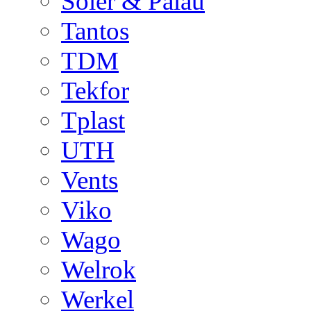
Soler & Palau
Tantos
TDM
Tekfor
Tplast
UTH
Vents
Viko
Wago
Welrok
Werkel