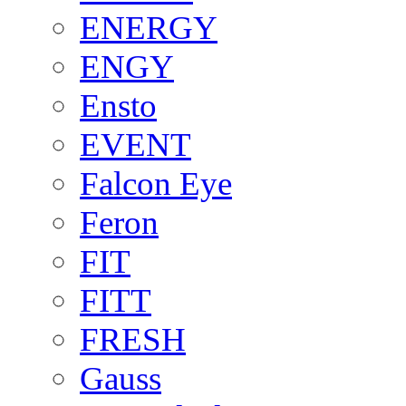
ENERGY
ENGY
Ensto
EVENT
Falcon Eye
Feron
FIT
FITT
FRESH
Gauss