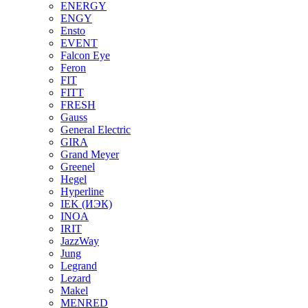
ENERGY
ENGY
Ensto
EVENT
Falcon Eye
Feron
FIT
FITT
FRESH
Gauss
General Electric
GIRA
Grand Meyer
Greenel
Hegel
Hyperline
IEK (ИЭК)
INOA
IRIT
JazzWay
Jung
Legrand
Lezard
Makel
MENRED