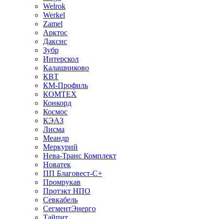
Welrok
Werkel
Zamel
Арктос
Даксис
Зубр
Интерскол
Калашниково
КВТ
КМ-Профиль
КОМТЕХ
Конкорд
Космос
КЭАЗ
Лисма
Меандр
Меркурий
Нева-Транс Комплект
Новатек
ПП Благовест-С+
Промрукав
Протэкт НПО
Севкабель
СегментЭнерго
Тайпит