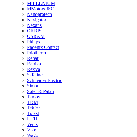
MILLENIUM
MMotors JSC
Nanoprotech
Navigator
Nexans
ORBIS
OSRAM
Philips
Phoenix Contact
Priotherm
Rehau
Retrika
RexVa
Safeline
Schneider Electric
Simon
Soler & Palau
Tantos
TDM
Tekfor
Tplast
UTH
Vents
Viko
Wago