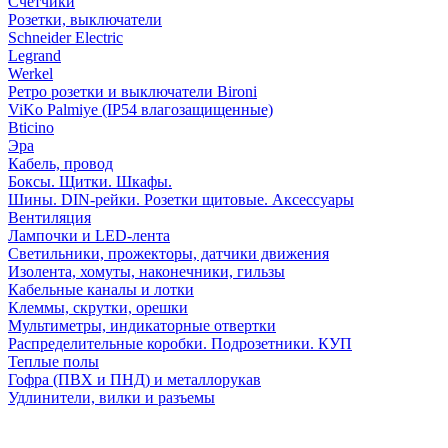
Счетчики
Розетки, выключатели
Schneider Electric
Legrand
Werkel
Ретро розетки и выключатели Bironi
ViKo Palmiye (IP54 влагозащищенные)
Bticino
Эра
Кабель, провод
Боксы. Щитки. Шкафы.
Шины. DIN-рейки. Розетки щитовые. Аксессуары
Вентиляция
Лампочки и LED-лента
Светильники, прожекторы, датчики движения
Изолента, хомуты, наконечники, гильзы
Кабельные каналы и лотки
Клеммы, скрутки, орешки
Мультиметры, индикаторные отвертки
Распределительные коробки. Подрозетники. КУП
Теплые полы
Гофра (ПВХ и ПНД) и металлорукав
Удлинители, вилки и разъемы