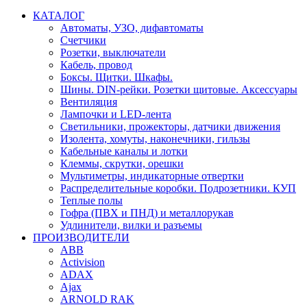
КАТАЛОГ
Автоматы, УЗО, дифавтоматы
Счетчики
Розетки, выключатели
Кабель, провод
Боксы. Щитки. Шкафы.
Шины. DIN-рейки. Розетки щитовые. Аксессуары
Вентиляция
Лампочки и LED-лента
Светильники, прожекторы, датчики движения
Изолента, хомуты, наконечники, гильзы
Кабельные каналы и лотки
Клеммы, скрутки, орешки
Мультиметры, индикаторные отвертки
Распределительные коробки. Подрозетники. КУП
Теплые полы
Гофра (ПВХ и ПНД) и металлорукав
Удлинители, вилки и разъемы
ПРОИЗВОДИТЕЛИ
ABB
Activision
ADAX
Ajax
ARNOLD RAK