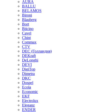
AURA
BALLU
BELAMOS
Bironi
Blauberg
Bort
Bticino
Cavel
Chint
Commax
CTV
DEC (Голландия)
DEKraft
DeLonghi
DEVI
DigiTop
Dimetra
DKC
Dospel
Ecola
Economic
EKF
Electrolux
Eleganz
ENDER