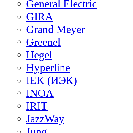
General Electric
GIRA
Grand Meyer
Greenel
Hegel
Hyperline
IEK (ИЭК)
INOA
IRIT
JazzWay
Jung