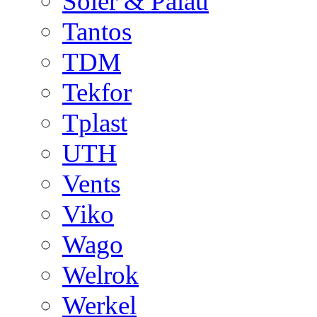
Soler & Palau
Tantos
TDM
Tekfor
Tplast
UTH
Vents
Viko
Wago
Welrok
Werkel