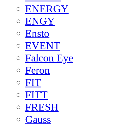
ENERGY
ENGY
Ensto
EVENT
Falcon Eye
Feron
FIT
FITT
FRESH
Gauss