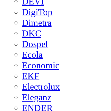
DEVI
DigiTop
Dimetra
DKC
Dospel
Ecola
Economic
EKF
Electrolux
Eleganz
ENDER