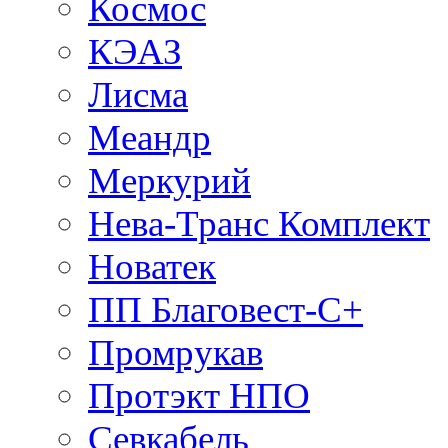
Космос
КЭАЗ
Лисма
Меандр
Меркурий
Нева-Транс Комплект
Новатек
ПП Благовест-С+
Промрукав
Протэкт НПО
Севкабель