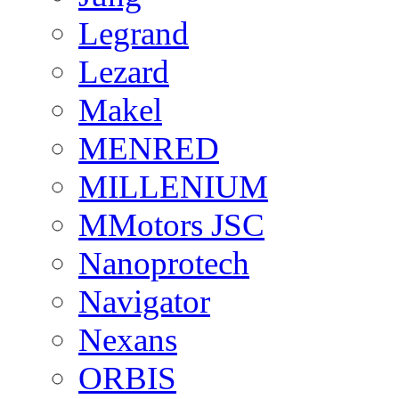
Legrand
Lezard
Makel
MENRED
MILLENIUM
MMotors JSC
Nanoprotech
Navigator
Nexans
ORBIS