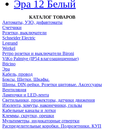
Эра 12 Белый
КАТАЛОГ ТОВАРОВ
Автоматы, УЗО, дифавтоматы
Счетчики
Розетки, выключатели
Schneider Electric
Legrand
Werkel
Ретро розетки и выключатели Bironi
ViKo Palmiye (IP54 влагозащищенные)
Bticino
Эра
Кабель, провод
Боксы. Щитки. Шкафы.
Шины. DIN-рейки. Розетки щитовые. Аксессуары
Вентиляция
Лампочки и LED-лента
Светильники, прожекторы, датчики движения
Изолента, хомуты, наконечники, гильзы
Кабельные каналы и лотки
Клеммы, скрутки, орешки
Мультиметры, индикаторные отвертки
Распределительные коробки. Подрозетники. КУП