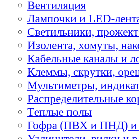
Вентиляция
Лампочки и LED-лент
Светильники, прожект
Изолента, хомуты, нак
Кабельные каналы и л
Клеммы, скрутки, оре
Мультиметры, индикат
Распределительные ко
Теплые полы
Гофра (ПВХ и ПНД) и 
Удлинители, вилки и 