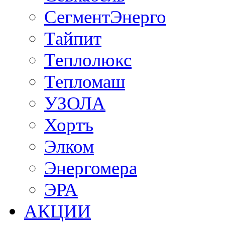
СегментЭнерго
Тайпит
Теплолюкс
Тепломаш
УЗОЛА
Хортъ
Элком
Энергомера
ЭРА
АКЦИИ