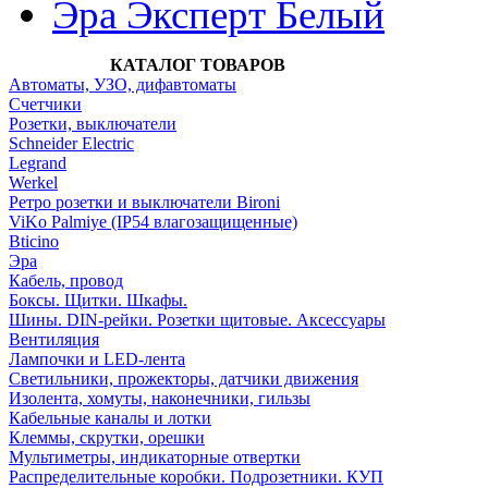
Эра Эксперт Белый
КАТАЛОГ ТОВАРОВ
Автоматы, УЗО, дифавтоматы
Счетчики
Розетки, выключатели
Schneider Electric
Legrand
Werkel
Ретро розетки и выключатели Bironi
ViKo Palmiye (IP54 влагозащищенные)
Bticino
Эра
Кабель, провод
Боксы. Щитки. Шкафы.
Шины. DIN-рейки. Розетки щитовые. Аксессуары
Вентиляция
Лампочки и LED-лента
Светильники, прожекторы, датчики движения
Изолента, хомуты, наконечники, гильзы
Кабельные каналы и лотки
Клеммы, скрутки, орешки
Мультиметры, индикаторные отвертки
Распределительные коробки. Подрозетники. КУП