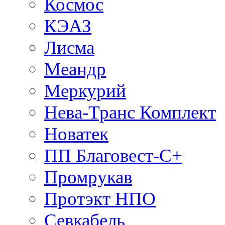
Космос
КЭАЗ
Лисма
Меандр
Меркурий
Нева-Транс Комплект
Новатек
ПП Благовест-С+
Промрукав
Протэкт НПО
Севкабель