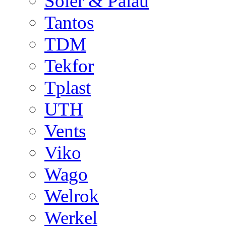
Soler & Palau
Tantos
TDM
Tekfor
Tplast
UTH
Vents
Viko
Wago
Welrok
Werkel