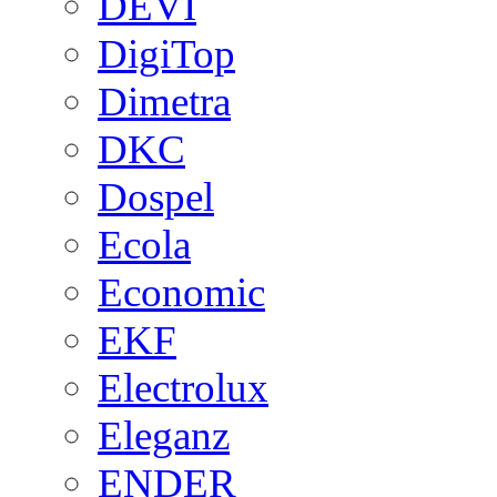
DEVI
DigiTop
Dimetra
DKC
Dospel
Ecola
Economic
EKF
Electrolux
Eleganz
ENDER