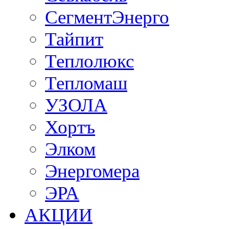
СегментЭнерго
Тайпит
Теплолюкс
Тепломаш
УЗОЛА
Хортъ
Элком
Энергомера
ЭРА
АКЦИИ