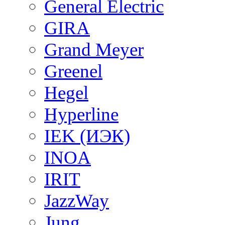
General Electric
GIRA
Grand Meyer
Greenel
Hegel
Hyperline
IEK (ИЭК)
INOA
IRIT
JazzWay
Jung