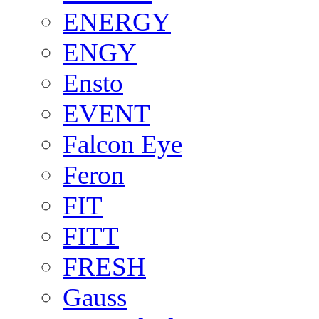
ENERGY
ENGY
Ensto
EVENT
Falcon Eye
Feron
FIT
FITT
FRESH
Gauss