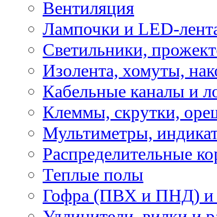
Вентиляция
Лампочки и LED-лент
Светильники, прожект
Изолента, хомуты, нак
Кабельные каналы и л
Клеммы, скрутки, оре
Мультиметры, индикат
Распределительные ко
Теплые полы
Гофра (ПВХ и ПНД) и 
Удлинители, вилки и 