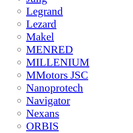
Legrand
Lezard
Makel
MENRED
MILLENIUM
MMotors JSC
Nanoprotech
Navigator
Nexans
ORBIS