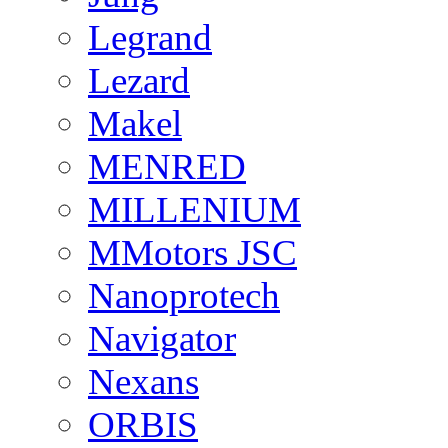
Legrand
Lezard
Makel
MENRED
MILLENIUM
MMotors JSC
Nanoprotech
Navigator
Nexans
ORBIS