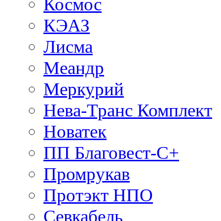
Космос
КЭАЗ
Лисма
Меандр
Меркурий
Нева-Транс Комплект
Новатек
ПП Благовест-С+
Промрукав
Протэкт НПО
Севкабель