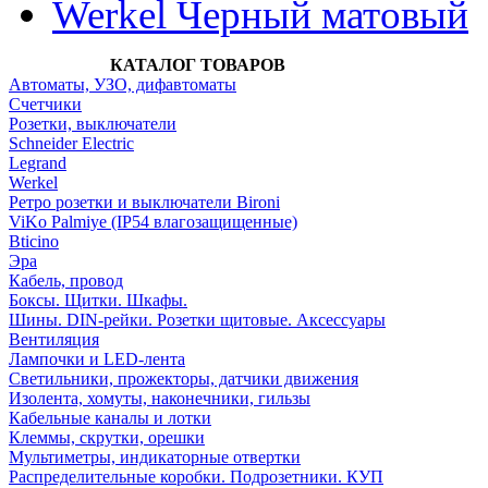
Werkel Черный матовый
КАТАЛОГ ТОВАРОВ
Автоматы, УЗО, дифавтоматы
Счетчики
Розетки, выключатели
Schneider Electric
Legrand
Werkel
Ретро розетки и выключатели Bironi
ViKo Palmiye (IP54 влагозащищенные)
Bticino
Эра
Кабель, провод
Боксы. Щитки. Шкафы.
Шины. DIN-рейки. Розетки щитовые. Аксессуары
Вентиляция
Лампочки и LED-лента
Светильники, прожекторы, датчики движения
Изолента, хомуты, наконечники, гильзы
Кабельные каналы и лотки
Клеммы, скрутки, орешки
Мультиметры, индикаторные отвертки
Распределительные коробки. Подрозетники. КУП