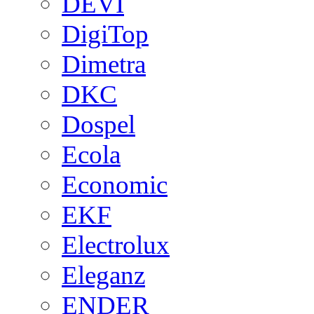
DEVI
DigiTop
Dimetra
DKC
Dospel
Ecola
Economic
EKF
Electrolux
Eleganz
ENDER