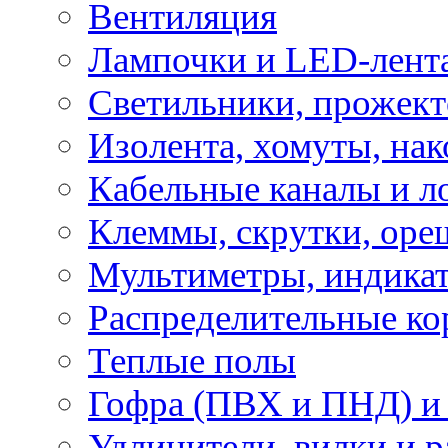
Вентиляция
Лампочки и LED-лент
Светильники, прожект
Изолента, хомуты, нак
Кабельные каналы и л
Клеммы, скрутки, оре
Мультиметры, индикат
Распределительные ко
Теплые полы
Гофра (ПВХ и ПНД) и 
Удлинители, вилки и 