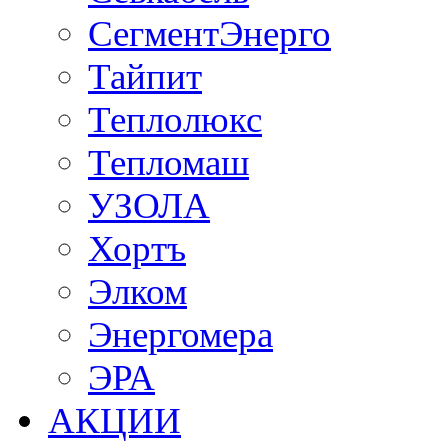
СегментЭнерго
Тайпит
Теплолюкс
Тепломаш
УЗОЛА
Хортъ
Элком
Энергомера
ЭРА
АКЦИИ