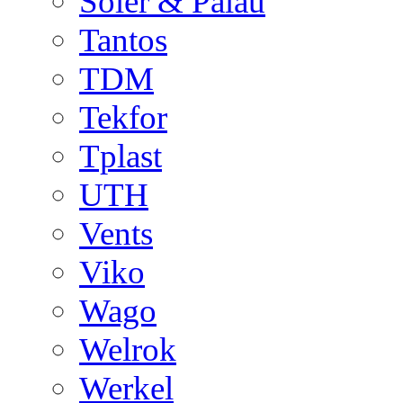
Soler & Palau
Tantos
TDM
Tekfor
Tplast
UTH
Vents
Viko
Wago
Welrok
Werkel