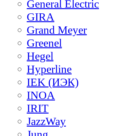
General Electric
GIRA
Grand Meyer
Greenel
Hegel
Hyperline
IEK (ИЭК)
INOA
IRIT
JazzWay
Jung