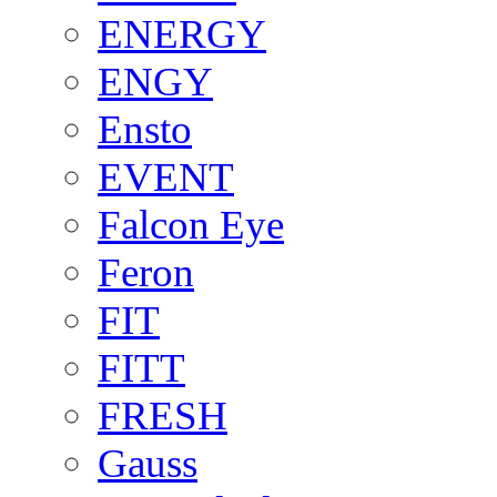
ENERGY
ENGY
Ensto
EVENT
Falcon Eye
Feron
FIT
FITT
FRESH
Gauss