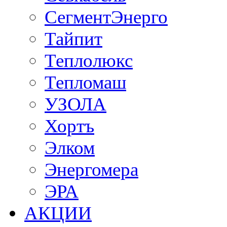
СегментЭнерго
Тайпит
Теплолюкс
Тепломаш
УЗОЛА
Хортъ
Элком
Энергомера
ЭРА
АКЦИИ