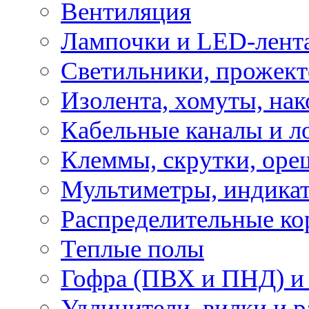
Вентиляция
Лампочки и LED-лент
Светильники, прожект
Изолента, хомуты, нак
Кабельные каналы и л
Клеммы, скрутки, оре
Мультиметры, индикат
Распределительные ко
Теплые полы
Гофра (ПВХ и ПНД) и 
Удлинители, вилки и 