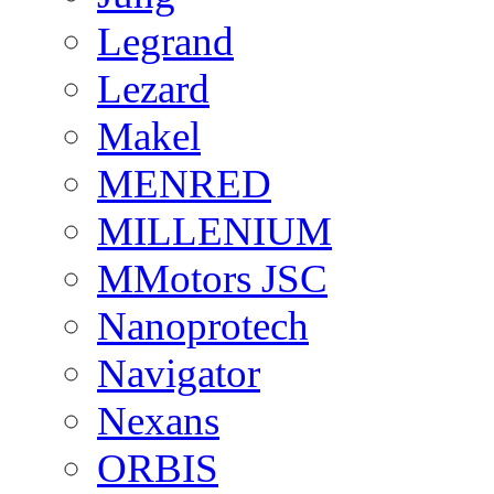
Legrand
Lezard
Makel
MENRED
MILLENIUM
MMotors JSC
Nanoprotech
Navigator
Nexans
ORBIS