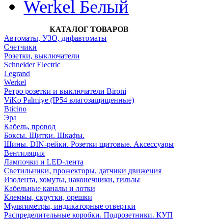
Werkel Белый
КАТАЛОГ ТОВАРОВ
Автоматы, УЗО, дифавтоматы
Счетчики
Розетки, выключатели
Schneider Electric
Legrand
Werkel
Ретро розетки и выключатели Bironi
ViKo Palmiye (IP54 влагозащищенные)
Bticino
Эра
Кабель, провод
Боксы. Щитки. Шкафы.
Шины. DIN-рейки. Розетки щитовые. Аксессуары
Вентиляция
Лампочки и LED-лента
Светильники, прожекторы, датчики движения
Изолента, хомуты, наконечники, гильзы
Кабельные каналы и лотки
Клеммы, скрутки, орешки
Мультиметры, индикаторные отвертки
Распределительные коробки. Подрозетники. КУП