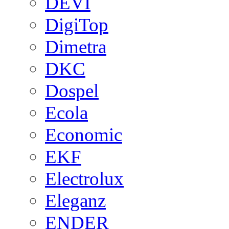
DEVI
DigiTop
Dimetra
DKC
Dospel
Ecola
Economic
EKF
Electrolux
Eleganz
ENDER