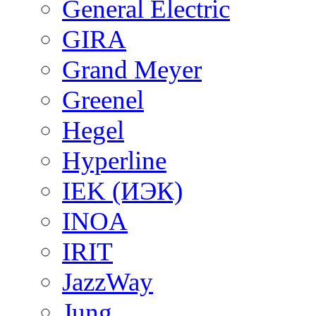
General Electric
GIRA
Grand Meyer
Greenel
Hegel
Hyperline
IEK (ИЭК)
INOA
IRIT
JazzWay
Jung