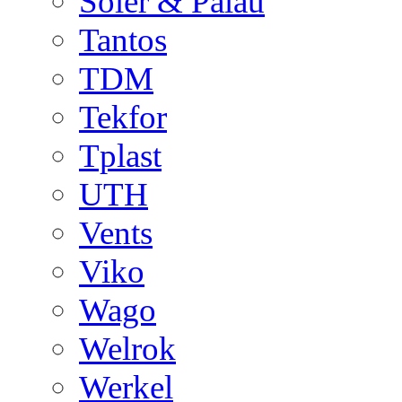
Soler & Palau
Tantos
TDM
Tekfor
Tplast
UTH
Vents
Viko
Wago
Welrok
Werkel