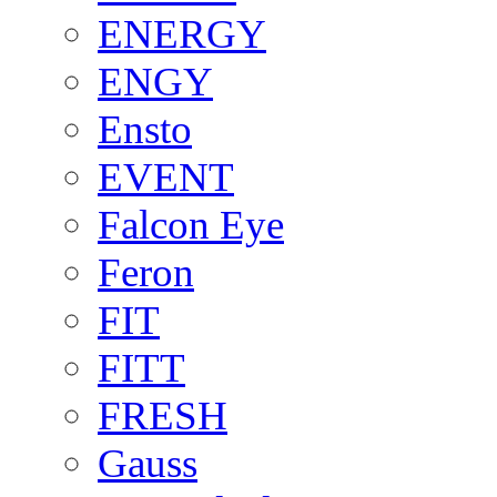
ENERGY
ENGY
Ensto
EVENT
Falcon Eye
Feron
FIT
FITT
FRESH
Gauss