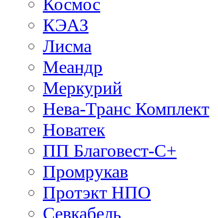
Космос
КЭАЗ
Лисма
Меандр
Меркурий
Нева-Транс Комплект
Новатек
ПП Благовест-С+
Промрукав
Протэкт НПО
Севкабель