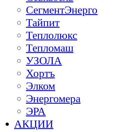
СегментЭнерго
Тайпит
Теплолюкс
Тепломаш
УЗОЛА
Хортъ
Элком
Энергомера
ЭРА
АКЦИИ