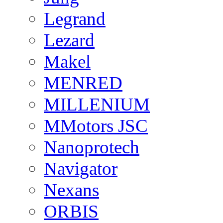
Legrand
Lezard
Makel
MENRED
MILLENIUM
MMotors JSC
Nanoprotech
Navigator
Nexans
ORBIS