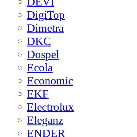
DEVI
DigiTop
Dimetra
DKC
Dospel
Ecola
Economic
EKF
Electrolux
Eleganz
ENDER