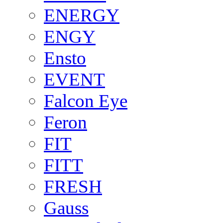
ENERGY
ENGY
Ensto
EVENT
Falcon Eye
Feron
FIT
FITT
FRESH
Gauss