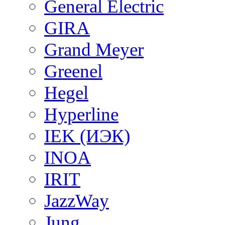
General Electric
GIRA
Grand Meyer
Greenel
Hegel
Hyperline
IEK (ИЭК)
INOA
IRIT
JazzWay
Jung