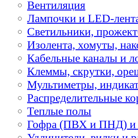
Вентиляция
Лампочки и LED-лент
Светильники, прожект
Изолента, хомуты, нак
Кабельные каналы и л
Клеммы, скрутки, оре
Мультиметры, индикат
Распределительные ко
Теплые полы
Гофра (ПВХ и ПНД) и 
Удлинители, вилки и 