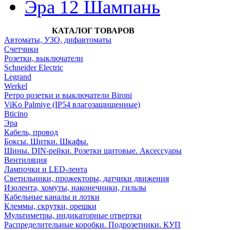
Эра 12 Шампань
КАТАЛОГ ТОВАРОВ
Автоматы, УЗО, дифавтоматы
Счетчики
Розетки, выключатели
Schneider Electric
Legrand
Werkel
Ретро розетки и выключатели Bironi
ViKo Palmiye (IP54 влагозащищенные)
Bticino
Эра
Кабель, провод
Боксы. Щитки. Шкафы.
Шины. DIN-рейки. Розетки щитовые. Аксессуары
Вентиляция
Лампочки и LED-лента
Светильники, прожекторы, датчики движения
Изолента, хомуты, наконечники, гильзы
Кабельные каналы и лотки
Клеммы, скрутки, орешки
Мультиметры, индикаторные отвертки
Распределительные коробки. Подрозетники. КУП