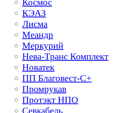
Космос
КЭАЗ
Лисма
Меандр
Меркурий
Нева-Транс Комплект
Новатек
ПП Благовест-С+
Промрукав
Протэкт НПО
Севкабель