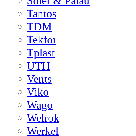
Soler & Palau
Tantos
TDM
Tekfor
Tplast
UTH
Vents
Viko
Wago
Welrok
Werkel