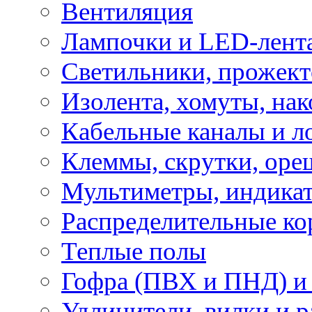
Вентиляция
Лампочки и LED-лент
Светильники, прожект
Изолента, хомуты, нак
Кабельные каналы и л
Клеммы, скрутки, оре
Мультиметры, индикат
Распределительные ко
Теплые полы
Гофра (ПВХ и ПНД) и 
Удлинители, вилки и 