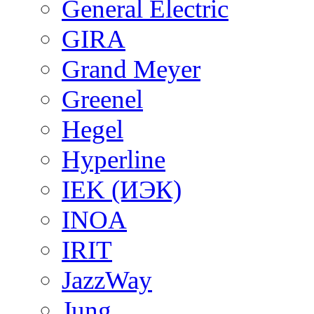
General Electric
GIRA
Grand Meyer
Greenel
Hegel
Hyperline
IEK (ИЭК)
INOA
IRIT
JazzWay
Jung