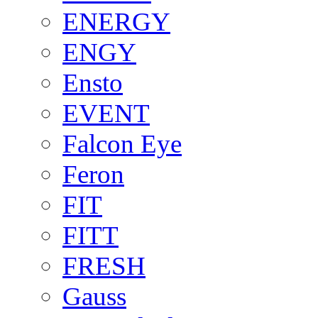
ENERGY
ENGY
Ensto
EVENT
Falcon Eye
Feron
FIT
FITT
FRESH
Gauss