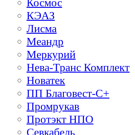
Космос
КЭАЗ
Лисма
Меандр
Меркурий
Нева-Транс Комплект
Новатек
ПП Благовест-С+
Промрукав
Протэкт НПО
Севкабель