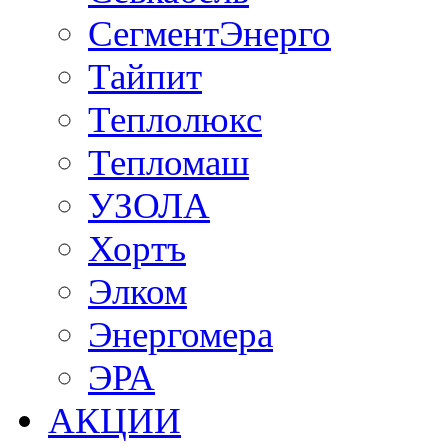
СегментЭнерго
Тайпит
Теплолюкс
Тепломаш
УЗОЛА
Хортъ
Элком
Энергомера
ЭРА
АКЦИИ