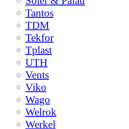
Soler & Palau
Tantos
TDM
Tekfor
Tplast
UTH
Vents
Viko
Wago
Welrok
Werkel