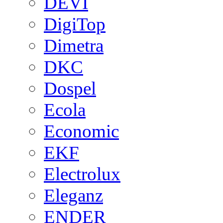
DEVI
DigiTop
Dimetra
DKC
Dospel
Ecola
Economic
EKF
Electrolux
Eleganz
ENDER