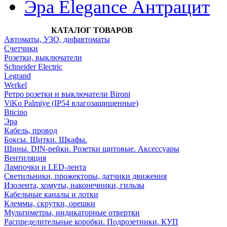
Эра Elegance Антрацит
КАТАЛОГ ТОВАРОВ
Автоматы, УЗО, дифавтоматы
Счетчики
Розетки, выключатели
Schneider Electric
Legrand
Werkel
Ретро розетки и выключатели Bironi
ViKo Palmiye (IP54 влагозащищенные)
Bticino
Эра
Кабель, провод
Боксы. Щитки. Шкафы.
Шины. DIN-рейки. Розетки щитовые. Аксессуары
Вентиляция
Лампочки и LED-лента
Светильники, прожекторы, датчики движения
Изолента, хомуты, наконечники, гильзы
Кабельные каналы и лотки
Клеммы, скрутки, орешки
Мультиметры, индикаторные отвертки
Распределительные коробки. Подрозетники. КУП