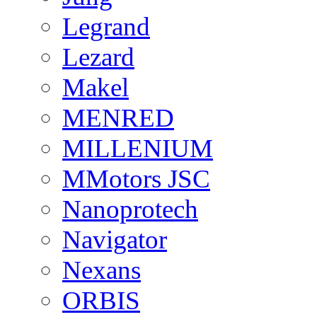
Legrand
Lezard
Makel
MENRED
MILLENIUM
MMotors JSC
Nanoprotech
Navigator
Nexans
ORBIS