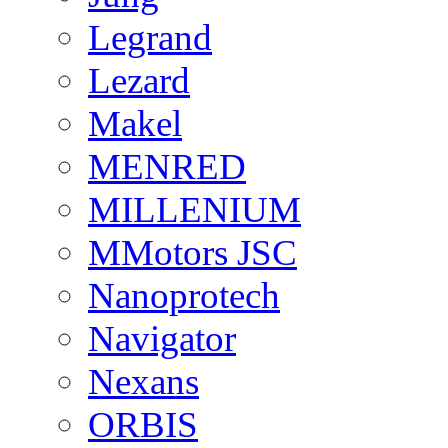
Legrand
Lezard
Makel
MENRED
MILLENIUM
MMotors JSC
Nanoprotech
Navigator
Nexans
ORBIS