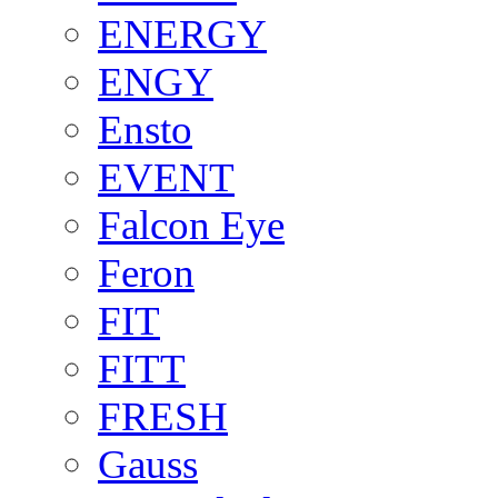
ENERGY
ENGY
Ensto
EVENT
Falcon Eye
Feron
FIT
FITT
FRESH
Gauss