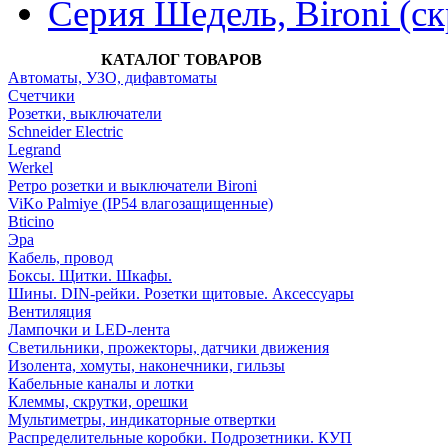
Серия Шедель, Bironi (с
КАТАЛОГ ТОВАРОВ
Автоматы, УЗО, дифавтоматы
Счетчики
Розетки, выключатели
Schneider Electric
Legrand
Werkel
Ретро розетки и выключатели Bironi
ViKo Palmiye (IP54 влагозащищенные)
Bticino
Эра
Кабель, провод
Боксы. Щитки. Шкафы.
Шины. DIN-рейки. Розетки щитовые. Аксессуары
Вентиляция
Лампочки и LED-лента
Светильники, прожекторы, датчики движения
Изолента, хомуты, наконечники, гильзы
Кабельные каналы и лотки
Клеммы, скрутки, орешки
Мультиметры, индикаторные отвертки
Распределительные коробки. Подрозетники. КУП