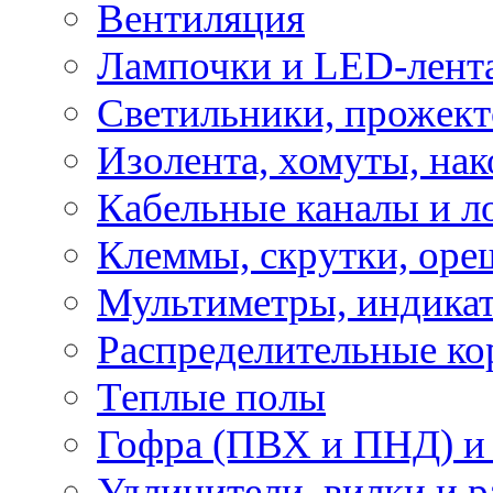
Вентиляция
Лампочки и LED-лент
Светильники, прожект
Изолента, хомуты, нак
Кабельные каналы и л
Клеммы, скрутки, оре
Мультиметры, индикат
Распределительные ко
Теплые полы
Гофра (ПВХ и ПНД) и 
Удлинители, вилки и 