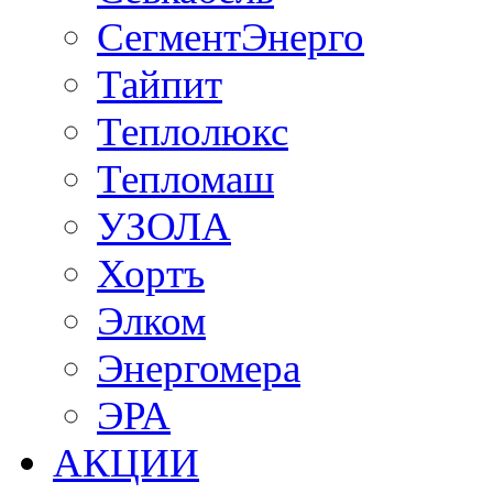
СегментЭнерго
Тайпит
Теплолюкс
Тепломаш
УЗОЛА
Хортъ
Элком
Энергомера
ЭРА
АКЦИИ