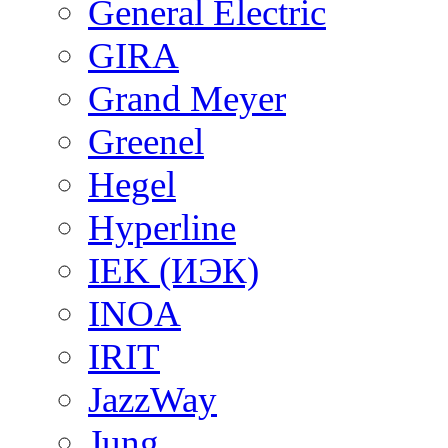
General Electric
GIRA
Grand Meyer
Greenel
Hegel
Hyperline
IEK (ИЭК)
INOA
IRIT
JazzWay
Jung