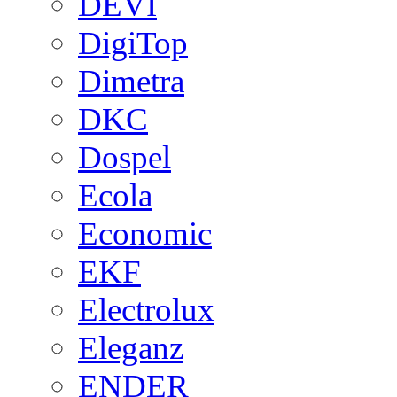
DEVI
DigiTop
Dimetra
DKC
Dospel
Ecola
Economic
EKF
Electrolux
Eleganz
ENDER