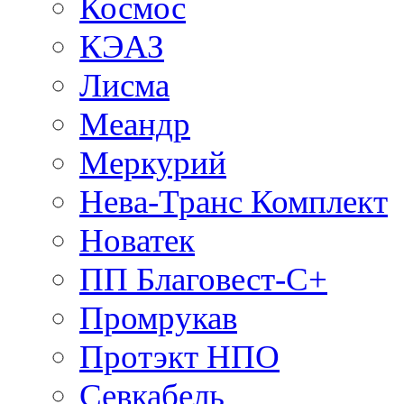
Космос
КЭАЗ
Лисма
Меандр
Меркурий
Нева-Транс Комплект
Новатек
ПП Благовест-С+
Промрукав
Протэкт НПО
Севкабель