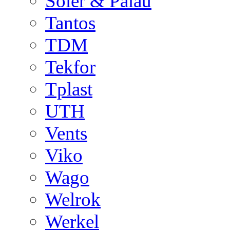
Soler & Palau
Tantos
TDM
Tekfor
Tplast
UTH
Vents
Viko
Wago
Welrok
Werkel