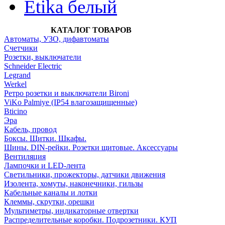
Etika белый
КАТАЛОГ ТОВАРОВ
Автоматы, УЗО, дифавтоматы
Счетчики
Розетки, выключатели
Schneider Electric
Legrand
Werkel
Ретро розетки и выключатели Bironi
ViKo Palmiye (IP54 влагозащищенные)
Bticino
Эра
Кабель, провод
Боксы. Щитки. Шкафы.
Шины. DIN-рейки. Розетки щитовые. Аксессуары
Вентиляция
Лампочки и LED-лента
Светильники, прожекторы, датчики движения
Изолента, хомуты, наконечники, гильзы
Кабельные каналы и лотки
Клеммы, скрутки, орешки
Мультиметры, индикаторные отвертки
Распределительные коробки. Подрозетники. КУП