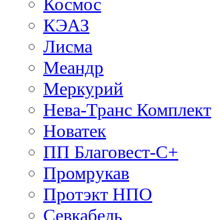
Космос
КЭАЗ
Лисма
Меандр
Меркурий
Нева-Транс Комплект
Новатек
ПП Благовест-С+
Промрукав
Протэкт НПО
Севкабель