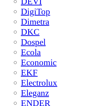
DEVI
DigiTop
Dimetra
DKC
Dospel
Ecola
Economic
EKF
Electrolux
Eleganz
ENDER