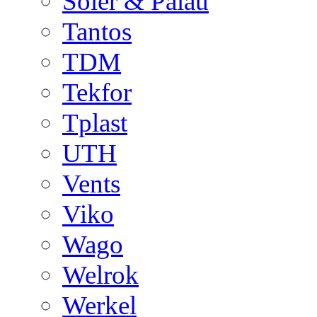
Soler & Palau
Tantos
TDM
Tekfor
Tplast
UTH
Vents
Viko
Wago
Welrok
Werkel