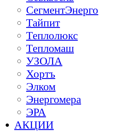
СегментЭнерго
Тайпит
Теплолюкс
Тепломаш
УЗОЛА
Хортъ
Элком
Энергомера
ЭРА
АКЦИИ