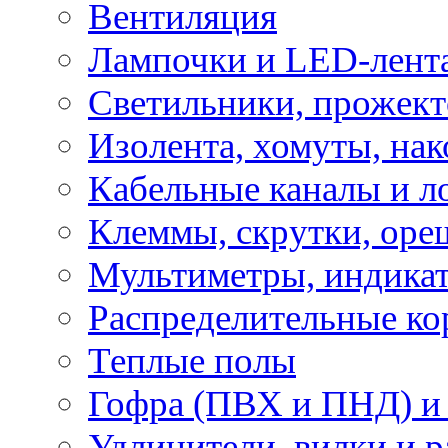
Вентиляция
Лампочки и LED-лент
Светильники, прожект
Изолента, хомуты, нак
Кабельные каналы и л
Клеммы, скрутки, оре
Мультиметры, индикат
Распределительные ко
Теплые полы
Гофра (ПВХ и ПНД) и 
Удлинители, вилки и 