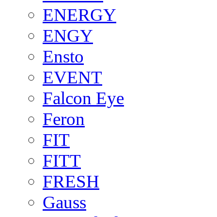
ENERGY
ENGY
Ensto
EVENT
Falcon Eye
Feron
FIT
FITT
FRESH
Gauss