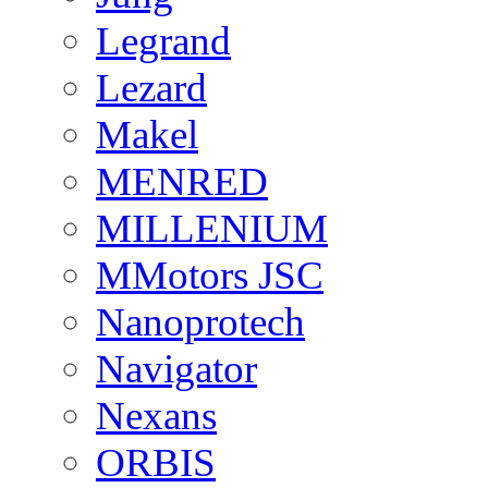
Legrand
Lezard
Makel
MENRED
MILLENIUM
MMotors JSC
Nanoprotech
Navigator
Nexans
ORBIS