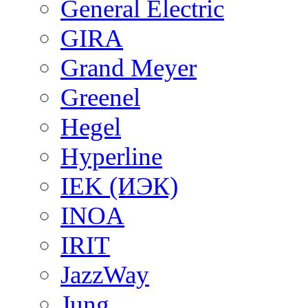
General Electric
GIRA
Grand Meyer
Greenel
Hegel
Hyperline
IEK (ИЭК)
INOA
IRIT
JazzWay
Jung