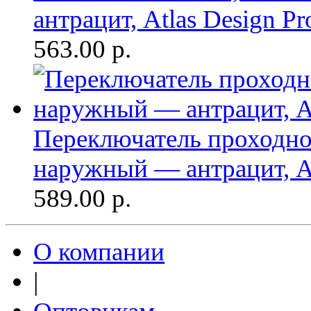
антрацит, Atlas Design Pr
563.00
р.
Переключатель проходно
наружный — антрацит, At
589.00
р.
О компании
|