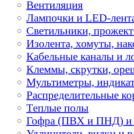
Вентиляция
Лампочки и LED-лент
Светильники, прожект
Изолента, хомуты, нак
Кабельные каналы и л
Клеммы, скрутки, оре
Мультиметры, индикат
Распределительные ко
Теплые полы
Гофра (ПВХ и ПНД) и 
Удлинители, вилки и 