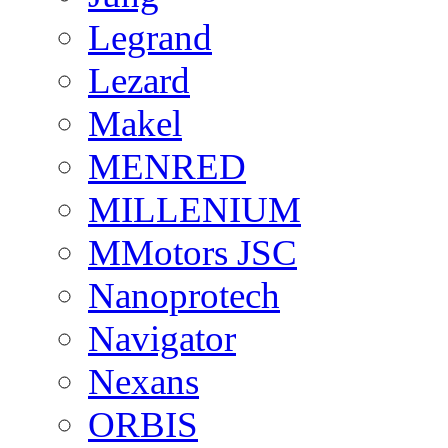
Legrand
Lezard
Makel
MENRED
MILLENIUM
MMotors JSC
Nanoprotech
Navigator
Nexans
ORBIS