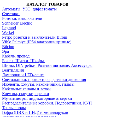
КАТАЛОГ ТОВАРОВ
Автоматы, УЗО, дифавтоматы
Счетчики
Розетки, выключатели
Schneider Electric
Legrand
Werkel
Ретро розетки и выключатели Bironi
ViKo Palmiye (IP54 влагозащищенные)
Bticino
Эра
Кабель, провод
Боксы. Щитки. Шкафы.
Шины. DIN-рейки. Розетки щитовые. Аксессуары
Вентиляция
Лампочки и LED-лента
Светильники, прожекторы, датчики движения
Изолента, хомуты, наконечники, гильзы
Кабельные каналы и лотки
Клеммы, скрутки, орешки
Мультиметры, индикаторные отвертки
Распределительные коробки. Подрозетники. КУП
Теплые полы
Гофра (ПВХ и ПНД) и металлорукав