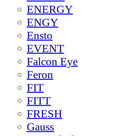
ENERGY
ENGY
Ensto
EVENT
Falcon Eye
Feron
FIT
FITT
FRESH
Gauss