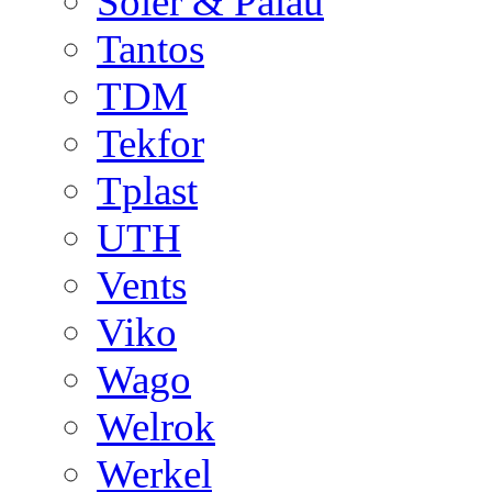
Soler & Palau
Tantos
TDM
Tekfor
Tplast
UTH
Vents
Viko
Wago
Welrok
Werkel