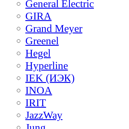
General Electric
GIRA
Grand Meyer
Greenel
Hegel
Hyperline
IEK (ИЭК)
INOA
IRIT
JazzWay
Jung