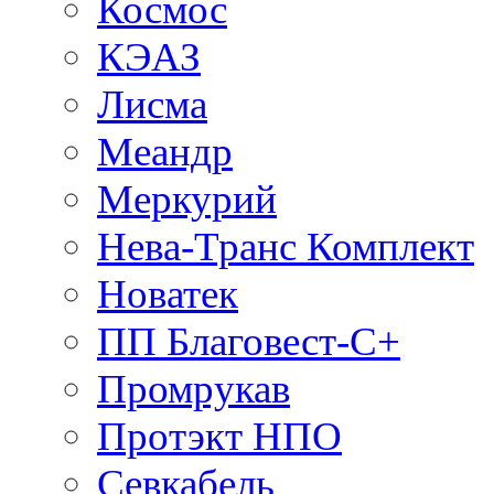
Космос
КЭАЗ
Лисма
Меандр
Меркурий
Нева-Транс Комплект
Новатек
ПП Благовест-С+
Промрукав
Протэкт НПО
Севкабель