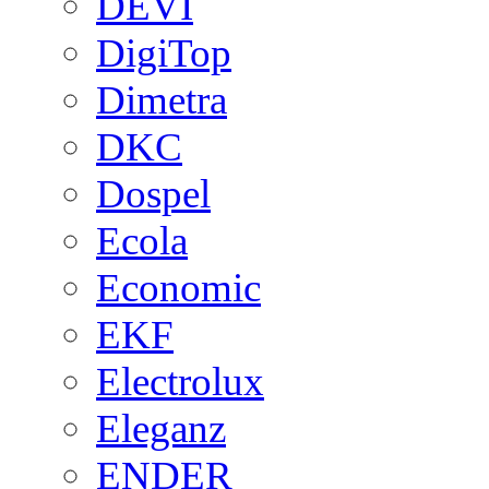
DEVI
DigiTop
Dimetra
DKC
Dospel
Ecola
Economic
EKF
Electrolux
Eleganz
ENDER