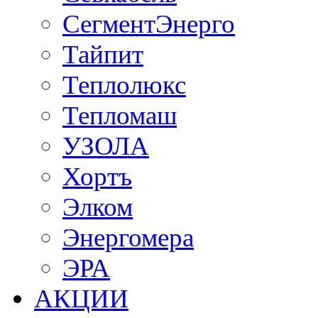
СегментЭнерго
Тайпит
Теплолюкс
Тепломаш
УЗОЛА
Хортъ
Элком
Энергомера
ЭРА
АКЦИИ