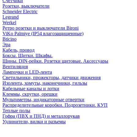
Счетчики
Розетки, выключатели
Schneider Electric
Legrand
Werkel
Ретро розетки и выключатели Bironi
ViKo Palmiye (IP54 влагозащищенные)
Bticino
Эра
Кабель, провод
Боксы. Щитки. Шкафы.
Шины. DIN-рейки. Розетки щитовые. Аксессуары
Вентиляция
Лампочки и LED-лента
Светильники, прожекторы, датчики движения
Изолента, хомуты, наконечники, гильзы
Кабельные каналы и лотки
Клеммы, скрутки, орешки
Мультиметры, индикаторные отвертки
Распределительные коробки. Подрозетники. КУП
Теплые полы
Гофра (ПВХ и ПНД) и металлорукав
Удлинители, вилки и разъемы