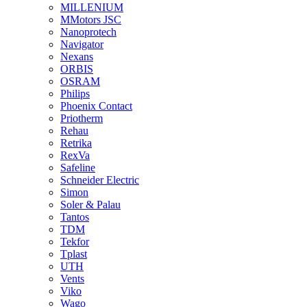
MILLENIUM
MMotors JSC
Nanoprotech
Navigator
Nexans
ORBIS
OSRAM
Philips
Phoenix Contact
Priotherm
Rehau
Retrika
RexVa
Safeline
Schneider Electric
Simon
Soler & Palau
Tantos
TDM
Tekfor
Tplast
UTH
Vents
Viko
Wago