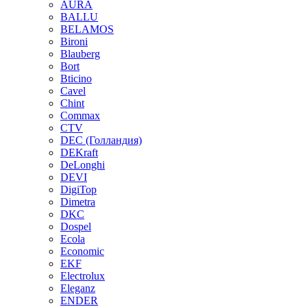
AURA
BALLU
BELAMOS
Bironi
Blauberg
Bort
Bticino
Cavel
Chint
Commax
CTV
DEC (Голландия)
DEKraft
DeLonghi
DEVI
DigiTop
Dimetra
DKC
Dospel
Ecola
Economic
EKF
Electrolux
Eleganz
ENDER