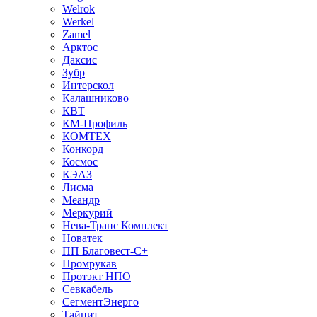
Welrok
Werkel
Zamel
Арктос
Даксис
Зубр
Интерскол
Калашниково
КВТ
КМ-Профиль
КОМТЕХ
Конкорд
Космос
КЭАЗ
Лисма
Меандр
Меркурий
Нева-Транс Комплект
Новатек
ПП Благовест-С+
Промрукав
Протэкт НПО
Севкабель
СегментЭнерго
Тайпит