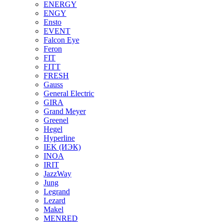
ENERGY
ENGY
Ensto
EVENT
Falcon Eye
Feron
FIT
FITT
FRESH
Gauss
General Electric
GIRA
Grand Meyer
Greenel
Hegel
Hyperline
IEK (ИЭК)
INOA
IRIT
JazzWay
Jung
Legrand
Lezard
Makel
MENRED