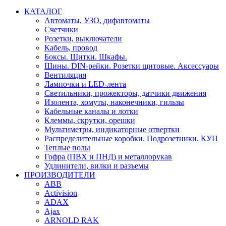
КАТАЛОГ
Автоматы, УЗО, дифавтоматы
Счетчики
Розетки, выключатели
Кабель, провод
Боксы. Щитки. Шкафы.
Шины. DIN-рейки. Розетки щитовые. Аксессуары
Вентиляция
Лампочки и LED-лента
Светильники, прожекторы, датчики движения
Изолента, хомуты, наконечники, гильзы
Кабельные каналы и лотки
Клеммы, скрутки, орешки
Мультиметры, индикаторные отвертки
Распределительные коробки. Подрозетники. КУП
Теплые полы
Гофра (ПВХ и ПНД) и металлорукав
Удлинители, вилки и разъемы
ПРОИЗВОДИТЕЛИ
ABB
Activision
ADAX
Ajax
ARNOLD RAK