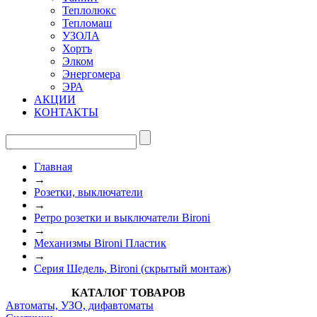
Теплолюкс
Тепломаш
УЗОЛА
Хортъ
Элком
Энергомера
ЭРА
АКЦИИ
КОНТАКТЫ
Главная
→
Розетки, выключатели
→
Ретро розетки и выключатели Bironi
→
Механизмы Bironi Пластик
→
Серия Шедель, Bironi (скрытый монтаж)
КАТАЛОГ ТОВАРОВ
Автоматы, УЗО, дифавтоматы