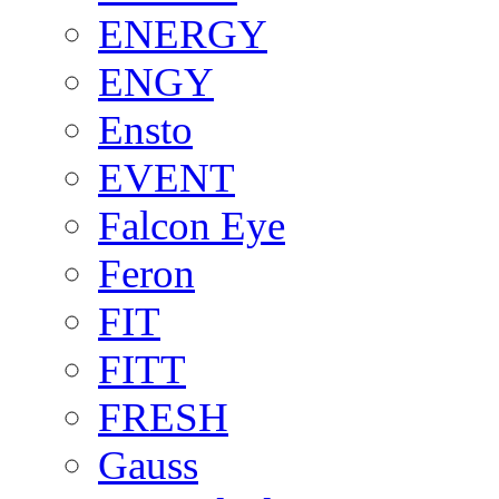
ENERGY
ENGY
Ensto
EVENT
Falcon Eye
Feron
FIT
FITT
FRESH
Gauss