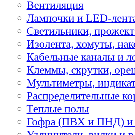
Вентиляция
Лампочки и LED-лент
Светильники, прожект
Изолента, хомуты, нак
Кабельные каналы и л
Клеммы, скрутки, оре
Мультиметры, индикат
Распределительные ко
Теплые полы
Гофра (ПВХ и ПНД) и 
Удлинители, вилки и 