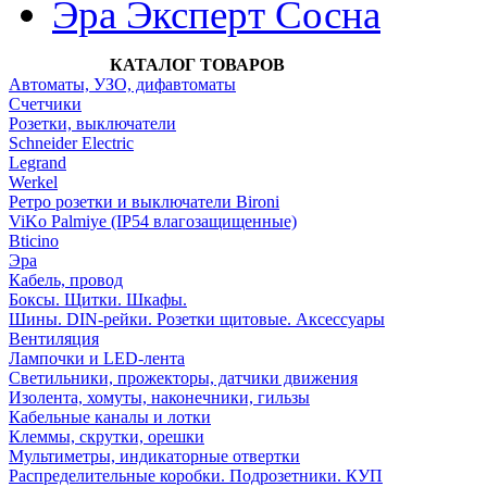
Эра Эксперт Сосна
КАТАЛОГ ТОВАРОВ
Автоматы, УЗО, дифавтоматы
Счетчики
Розетки, выключатели
Schneider Electric
Legrand
Werkel
Ретро розетки и выключатели Bironi
ViKo Palmiye (IP54 влагозащищенные)
Bticino
Эра
Кабель, провод
Боксы. Щитки. Шкафы.
Шины. DIN-рейки. Розетки щитовые. Аксессуары
Вентиляция
Лампочки и LED-лента
Светильники, прожекторы, датчики движения
Изолента, хомуты, наконечники, гильзы
Кабельные каналы и лотки
Клеммы, скрутки, орешки
Мультиметры, индикаторные отвертки
Распределительные коробки. Подрозетники. КУП