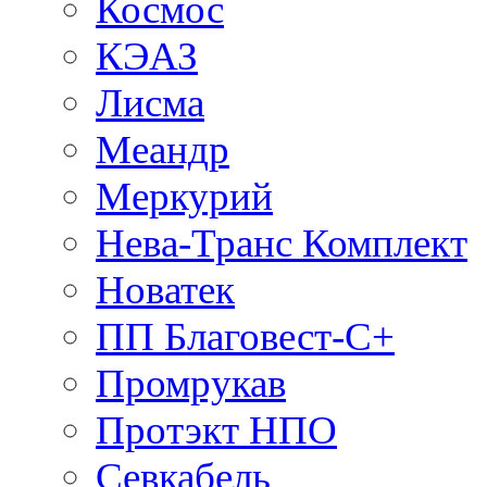
Космос
КЭАЗ
Лисма
Меандр
Меркурий
Нева-Транс Комплект
Новатек
ПП Благовест-С+
Промрукав
Протэкт НПО
Севкабель