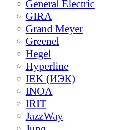
General Electric
GIRA
Grand Meyer
Greenel
Hegel
Hyperline
IEK (ИЭК)
INOA
IRIT
JazzWay
Jung