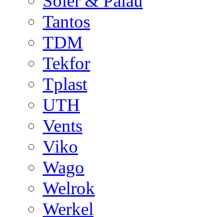
Soler & Palau
Tantos
TDM
Tekfor
Tplast
UTH
Vents
Viko
Wago
Welrok
Werkel