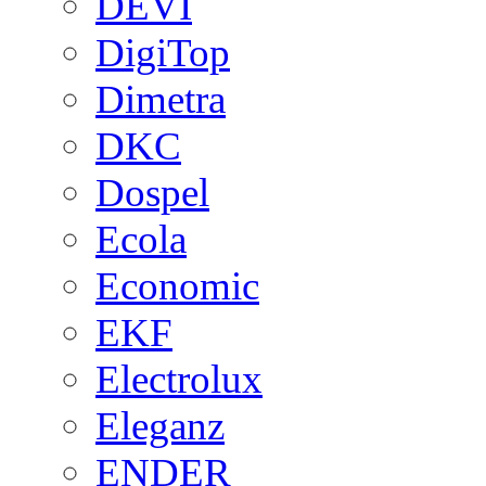
DEVI
DigiTop
Dimetra
DKC
Dospel
Ecola
Economic
EKF
Electrolux
Eleganz
ENDER