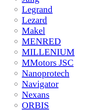
Legrand
Lezard
Makel
MENRED
MILLENIUM
MMotors JSC
Nanoprotech
Navigator
Nexans
ORBIS