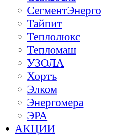
СегментЭнерго
Тайпит
Теплолюкс
Тепломаш
УЗОЛА
Хортъ
Элком
Энергомера
ЭРА
АКЦИИ