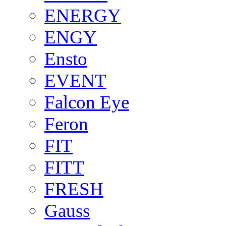
ENERGY
ENGY
Ensto
EVENT
Falcon Eye
Feron
FIT
FITT
FRESH
Gauss