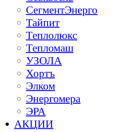
СегментЭнерго
Тайпит
Теплолюкс
Тепломаш
УЗОЛА
Хортъ
Элком
Энергомера
ЭРА
АКЦИИ