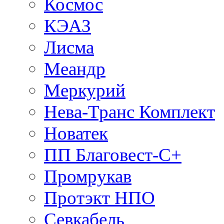
Космос
КЭАЗ
Лисма
Меандр
Меркурий
Нева-Транс Комплект
Новатек
ПП Благовест-С+
Промрукав
Протэкт НПО
Севкабель