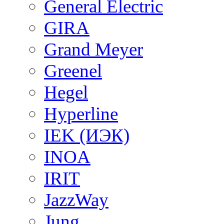
General Electric
GIRA
Grand Meyer
Greenel
Hegel
Hyperline
IEK (ИЭК)
INOA
IRIT
JazzWay
Jung