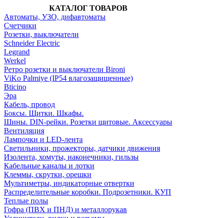
КАТАЛОГ ТОВАРОВ
Автоматы, УЗО, дифавтоматы
Счетчики
Розетки, выключатели
Schneider Electric
Legrand
Werkel
Ретро розетки и выключатели Bironi
ViKo Palmiye (IP54 влагозащищенные)
Bticino
Эра
Кабель, провод
Боксы. Щитки. Шкафы.
Шины. DIN-рейки. Розетки щитовые. Аксессуары
Вентиляция
Лампочки и LED-лента
Светильники, прожекторы, датчики движения
Изолента, хомуты, наконечники, гильзы
Кабельные каналы и лотки
Клеммы, скрутки, орешки
Мультиметры, индикаторные отвертки
Распределительные коробки. Подрозетники. КУП
Теплые полы
Гофра (ПВХ и ПНД) и металлорукав