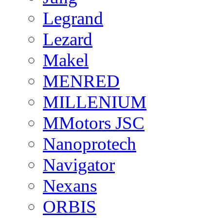
Legrand
Lezard
Makel
MENRED
MILLENIUM
MMotors JSC
Nanoprotech
Navigator
Nexans
ORBIS