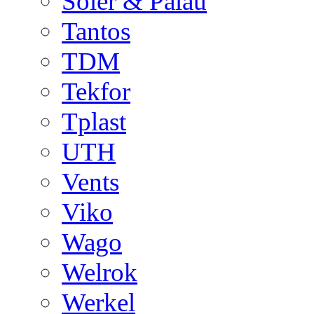
Soler & Palau
Tantos
TDM
Tekfor
Tplast
UTH
Vents
Viko
Wago
Welrok
Werkel