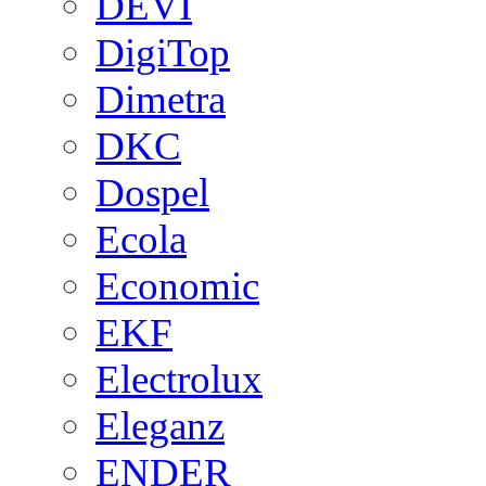
DEVI
DigiTop
Dimetra
DKC
Dospel
Ecola
Economic
EKF
Electrolux
Eleganz
ENDER