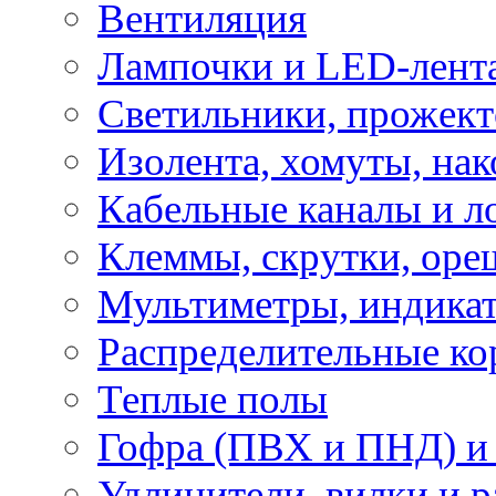
Вентиляция
Лампочки и LED-лент
Светильники, прожект
Изолента, хомуты, нак
Кабельные каналы и л
Клеммы, скрутки, оре
Мультиметры, индикат
Распределительные ко
Теплые полы
Гофра (ПВХ и ПНД) и 
Удлинители, вилки и 