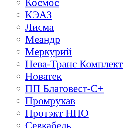
Космос
КЭАЗ
Лисма
Меандр
Меркурий
Нева-Транс Комплект
Новатек
ПП Благовест-С+
Промрукав
Протэкт НПО
Севкабель