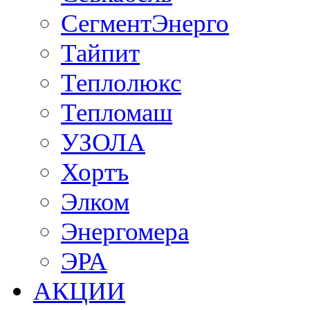
СегментЭнерго
Тайпит
Теплолюкс
Тепломаш
УЗОЛА
Хортъ
Элком
Энергомера
ЭРА
АКЦИИ