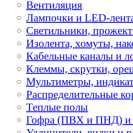
Вентиляция
Лампочки и LED-лент
Светильники, прожект
Изолента, хомуты, нак
Кабельные каналы и л
Клеммы, скрутки, оре
Мультиметры, индикат
Распределительные ко
Теплые полы
Гофра (ПВХ и ПНД) и 
Удлинители, вилки и 