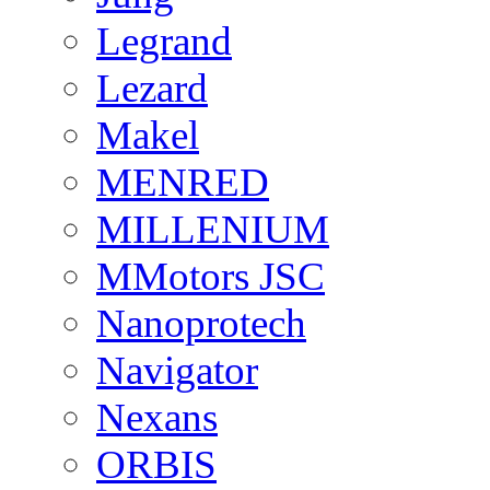
Legrand
Lezard
Makel
MENRED
MILLENIUM
MMotors JSC
Nanoprotech
Navigator
Nexans
ORBIS