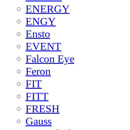
ENERGY
ENGY
Ensto
EVENT
Falcon Eye
Feron
FIT
FITT
FRESH
Gauss