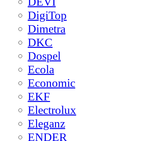
DEVI
DigiTop
Dimetra
DKC
Dospel
Ecola
Economic
EKF
Electrolux
Eleganz
ENDER