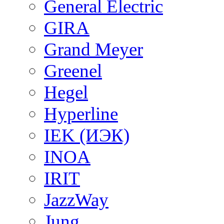
General Electric
GIRA
Grand Meyer
Greenel
Hegel
Hyperline
IEK (ИЭК)
INOA
IRIT
JazzWay
Jung