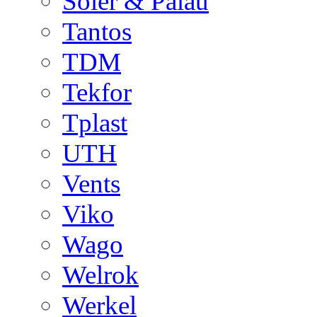
Soler & Palau
Tantos
TDM
Tekfor
Tplast
UTH
Vents
Viko
Wago
Welrok
Werkel