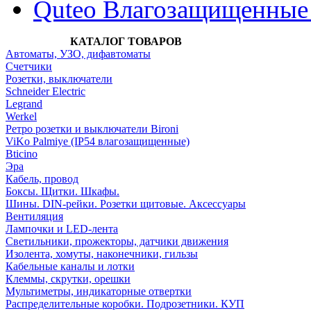
Quteo Влагозащищенные
КАТАЛОГ ТОВАРОВ
Автоматы, УЗО, дифавтоматы
Счетчики
Розетки, выключатели
Schneider Electric
Legrand
Werkel
Ретро розетки и выключатели Bironi
ViKo Palmiye (IP54 влагозащищенные)
Bticino
Эра
Кабель, провод
Боксы. Щитки. Шкафы.
Шины. DIN-рейки. Розетки щитовые. Аксессуары
Вентиляция
Лампочки и LED-лента
Светильники, прожекторы, датчики движения
Изолента, хомуты, наконечники, гильзы
Кабельные каналы и лотки
Клеммы, скрутки, орешки
Мультиметры, индикаторные отвертки
Распределительные коробки. Подрозетники. КУП