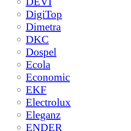
DEVI
DigiTop
Dimetra
DKC
Dospel
Ecola
Economic
EKF
Electrolux
Eleganz
ENDER