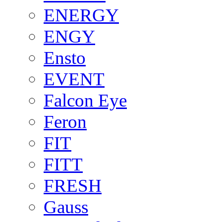
ENERGY
ENGY
Ensto
EVENT
Falcon Eye
Feron
FIT
FITT
FRESH
Gauss