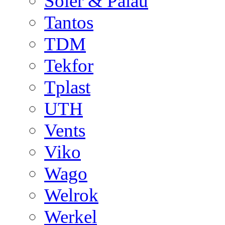
Soler & Palau
Tantos
TDM
Tekfor
Tplast
UTH
Vents
Viko
Wago
Welrok
Werkel