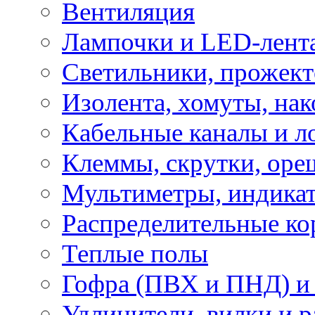
Вентиляция
Лампочки и LED-лент
Светильники, прожект
Изолента, хомуты, нак
Кабельные каналы и л
Клеммы, скрутки, оре
Мультиметры, индикат
Распределительные ко
Теплые полы
Гофра (ПВХ и ПНД) и 
Удлинители, вилки и 