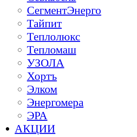
СегментЭнерго
Тайпит
Теплолюкс
Тепломаш
УЗОЛА
Хортъ
Элком
Энергомера
ЭРА
АКЦИИ