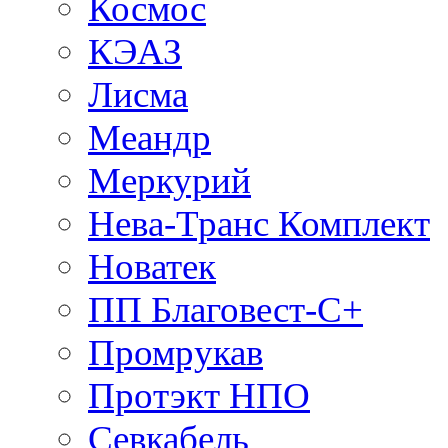
Космос
КЭАЗ
Лисма
Меандр
Меркурий
Нева-Транс Комплект
Новатек
ПП Благовест-С+
Промрукав
Протэкт НПО
Севкабель