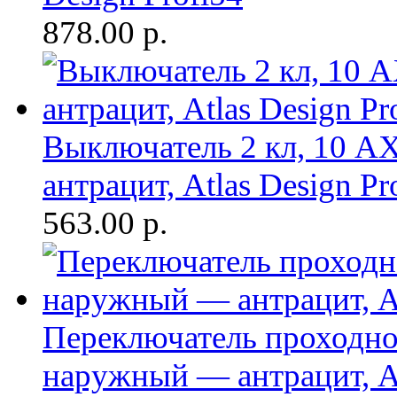
878.00
р.
Выключатель 2 кл, 10 А
антрацит, Atlas Design Pr
563.00
р.
Переключатель проходно
наружный — антрацит, At