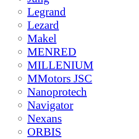
Legrand
Lezard
Makel
MENRED
MILLENIUM
MMotors JSC
Nanoprotech
Navigator
Nexans
ORBIS