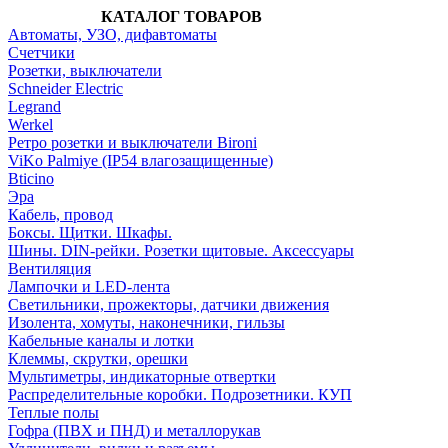
КАТАЛОГ ТОВАРОВ
Автоматы, УЗО, дифавтоматы
Счетчики
Розетки, выключатели
Schneider Electric
Legrand
Werkel
Ретро розетки и выключатели Bironi
ViKo Palmiye (IP54 влагозащищенные)
Bticino
Эра
Кабель, провод
Боксы. Щитки. Шкафы.
Шины. DIN-рейки. Розетки щитовые. Аксессуары
Вентиляция
Лампочки и LED-лента
Светильники, прожекторы, датчики движения
Изолента, хомуты, наконечники, гильзы
Кабельные каналы и лотки
Клеммы, скрутки, орешки
Мультиметры, индикаторные отвертки
Распределительные коробки. Подрозетники. КУП
Теплые полы
Гофра (ПВХ и ПНД) и металлорукав