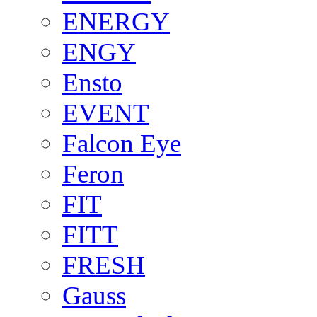
ENERGY
ENGY
Ensto
EVENT
Falcon Eye
Feron
FIT
FITT
FRESH
Gauss