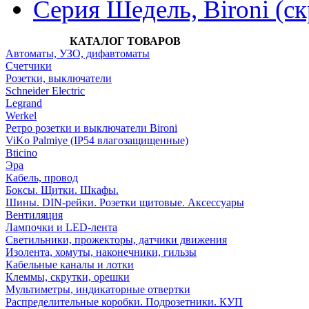
Серия Шедель, Bironi (с
КАТАЛОГ ТОВАРОВ
Автоматы, УЗО, дифавтоматы
Счетчики
Розетки, выключатели
Schneider Electric
Legrand
Werkel
Ретро розетки и выключатели Bironi
ViKo Palmiye (IP54 влагозащищенные)
Bticino
Эра
Кабель, провод
Боксы. Щитки. Шкафы.
Шины. DIN-рейки. Розетки щитовые. Аксессуары
Вентиляция
Лампочки и LED-лента
Светильники, прожекторы, датчики движения
Изолента, хомуты, наконечники, гильзы
Кабельные каналы и лотки
Клеммы, скрутки, орешки
Мультиметры, индикаторные отвертки
Распределительные коробки. Подрозетники. КУП