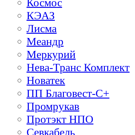
Космос
КЭАЗ
Лисма
Меандр
Меркурий
Нева-Транс Комплект
Новатек
ПП Благовест-С+
Промрукав
Протэкт НПО
Севкабель