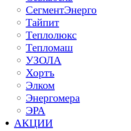
СегментЭнерго
Тайпит
Теплолюкс
Тепломаш
УЗОЛА
Хортъ
Элком
Энергомера
ЭРА
АКЦИИ