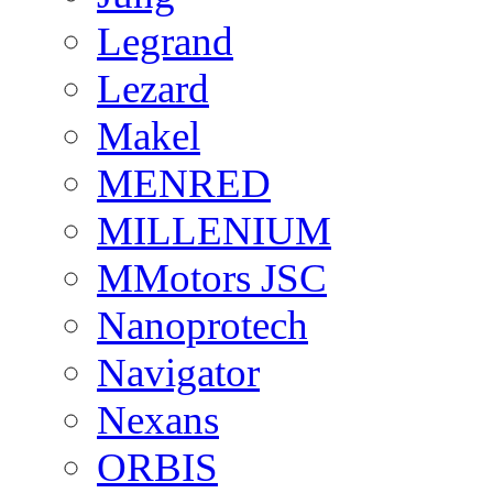
Legrand
Lezard
Makel
MENRED
MILLENIUM
MMotors JSC
Nanoprotech
Navigator
Nexans
ORBIS