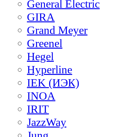
General Electric
GIRA
Grand Meyer
Greenel
Hegel
Hyperline
IEK (ИЭК)
INOA
IRIT
JazzWay
Jung