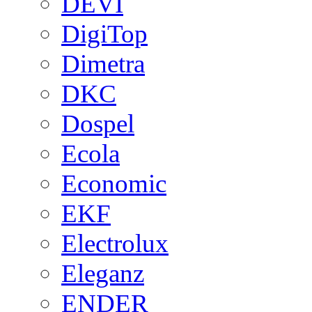
DEVI
DigiTop
Dimetra
DKC
Dospel
Ecola
Economic
EKF
Electrolux
Eleganz
ENDER