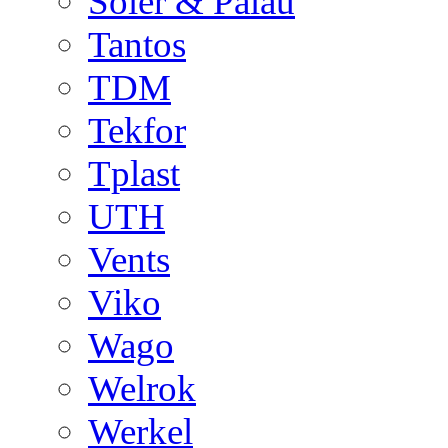
Soler & Palau
Tantos
TDM
Tekfor
Tplast
UTH
Vents
Viko
Wago
Welrok
Werkel