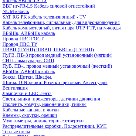
Кабель ВВГнг-LS ТУ
ВВГ нг-FR-LS Кабель силовой огнестойкий
NUM кабель
SAT RG PK кабель телевизионный - TV
Кабель телефонный, сигнальный, для видеонаблюдения
Кабель компьютерный, витая пара UTP, FTP, патч-корды
ВБбШв, АВБбШв кабель
Провод ПВС ГОСТ
Провод ПВС ТУ
ПВВП (ПУНП) ШВВП, ШВВПm (ПУГНП)
ПуГВ, ПВ-3 провод медный установочный (мягкий)
СИП, арматура для СИП
ПуВ, ПВ-1 провод медный установочный (жесткий)
ВБбШв, АВБбШв кабель
Боксы. Щитки. Шкафы.
Шины. DIN-рейки. Розетки щитовые. Аксессуары
Вентиляция
Лампочки и LED-лента
Светильники, прожекторы, датчики движения
Изолента, хомуты, наконечники, гильзы
Кабельные каналы и лотки
Клеммы, скрутки, орешки
Мультиметры, индикаторные отвертки
Распределительные коробки. Подрозетники. КУП
Теплые полы