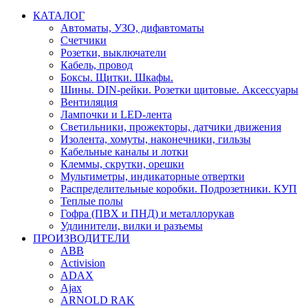
КАТАЛОГ
Автоматы, УЗО, дифавтоматы
Счетчики
Розетки, выключатели
Кабель, провод
Боксы. Щитки. Шкафы.
Шины. DIN-рейки. Розетки щитовые. Аксессуары
Вентиляция
Лампочки и LED-лента
Светильники, прожекторы, датчики движения
Изолента, хомуты, наконечники, гильзы
Кабельные каналы и лотки
Клеммы, скрутки, орешки
Мультиметры, индикаторные отвертки
Распределительные коробки. Подрозетники. КУП
Теплые полы
Гофра (ПВХ и ПНД) и металлорукав
Удлинители, вилки и разъемы
ПРОИЗВОДИТЕЛИ
ABB
Activision
ADAX
Ajax
ARNOLD RAK