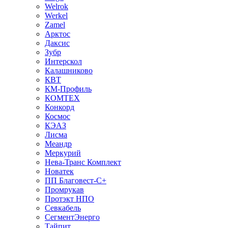
Welrok
Werkel
Zamel
Арктос
Даксис
Зубр
Интерскол
Калашниково
КВТ
КМ-Профиль
КОМТЕХ
Конкорд
Космос
КЭАЗ
Лисма
Меандр
Меркурий
Нева-Транс Комплект
Новатек
ПП Благовест-С+
Промрукав
Протэкт НПО
Севкабель
СегментЭнерго
Тайпит