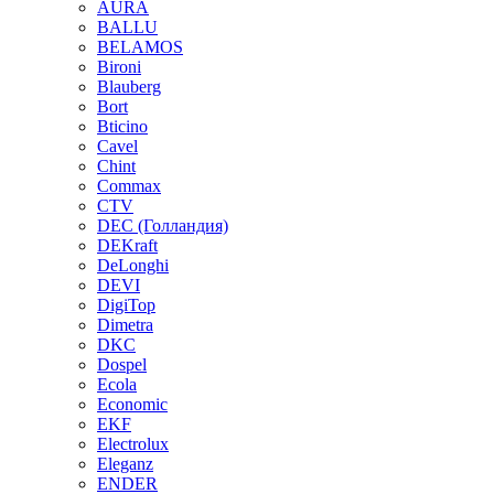
AURA
BALLU
BELAMOS
Bironi
Blauberg
Bort
Bticino
Cavel
Chint
Commax
CTV
DEC (Голландия)
DEKraft
DeLonghi
DEVI
DigiTop
Dimetra
DKC
Dospel
Ecola
Economic
EKF
Electrolux
Eleganz
ENDER