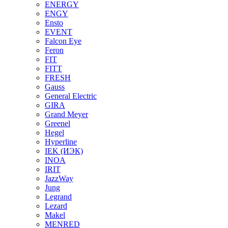
ENERGY
ENGY
Ensto
EVENT
Falcon Eye
Feron
FIT
FITT
FRESH
Gauss
General Electric
GIRA
Grand Meyer
Greenel
Hegel
Hyperline
IEK (ИЭК)
INOA
IRIT
JazzWay
Jung
Legrand
Lezard
Makel
MENRED