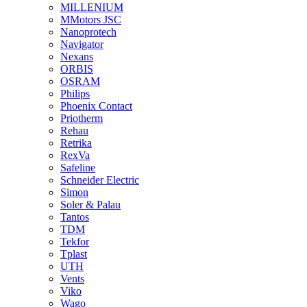
MILLENIUM
MMotors JSC
Nanoprotech
Navigator
Nexans
ORBIS
OSRAM
Philips
Phoenix Contact
Priotherm
Rehau
Retrika
RexVa
Safeline
Schneider Electric
Simon
Soler & Palau
Tantos
TDM
Tekfor
Tplast
UTH
Vents
Viko
Wago