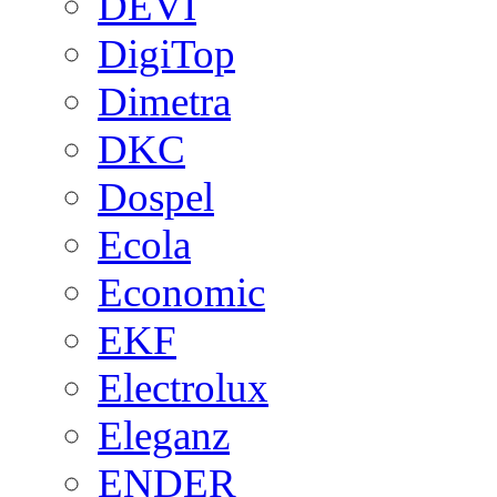
DEVI
DigiTop
Dimetra
DKC
Dospel
Ecola
Economic
EKF
Electrolux
Eleganz
ENDER