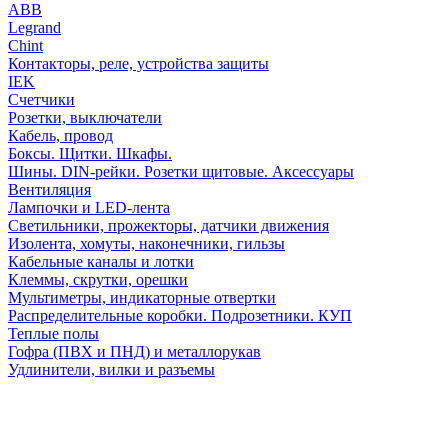
АВВ
Legrand
Chint
Контакторы, реле, устройства защиты
IEK
Счетчики
Розетки, выключатели
Кабель, провод
Боксы. Щитки. Шкафы.
Шины. DIN-рейки. Розетки щитовые. Аксессуары
Вентиляция
Лампочки и LED-лента
Светильники, прожекторы, датчики движения
Изолента, хомуты, наконечники, гильзы
Кабельные каналы и лотки
Клеммы, скрутки, орешки
Мультиметры, индикаторные отвертки
Распределительные коробки. Подрозетники. КУП
Теплые полы
Гофра (ПВХ и ПНД) и металлорукав
Удлинители, вилки и разъемы