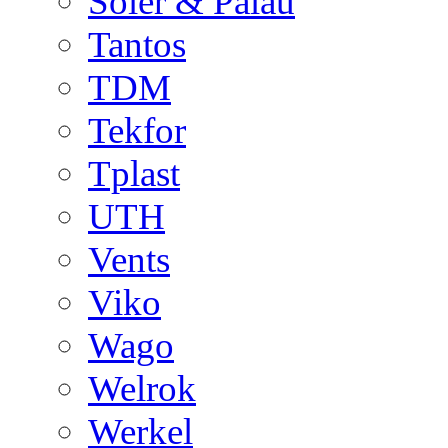
Soler & Palau
Tantos
TDM
Tekfor
Tplast
UTH
Vents
Viko
Wago
Welrok
Werkel