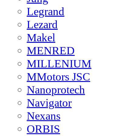
Legrand
Lezard
Makel
MENRED
MILLENIUM
MMotors JSC
Nanoprotech
Navigator
Nexans
ORBIS