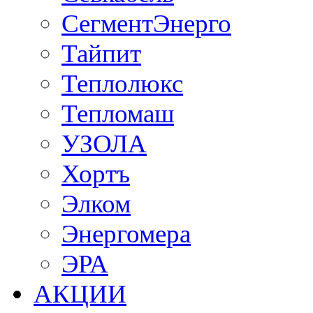
СегментЭнерго
Тайпит
Теплолюкс
Тепломаш
УЗОЛА
Хортъ
Элком
Энергомера
ЭРА
АКЦИИ