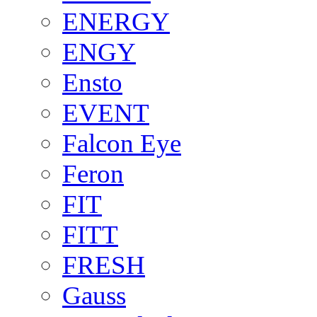
ENERGY
ENGY
Ensto
EVENT
Falcon Eye
Feron
FIT
FITT
FRESH
Gauss