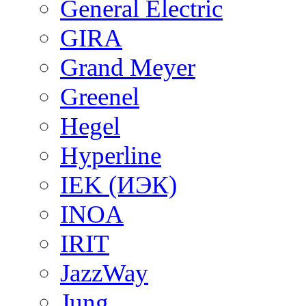
General Electric
GIRA
Grand Meyer
Greenel
Hegel
Hyperline
IEK (ИЭК)
INOA
IRIT
JazzWay
Jung