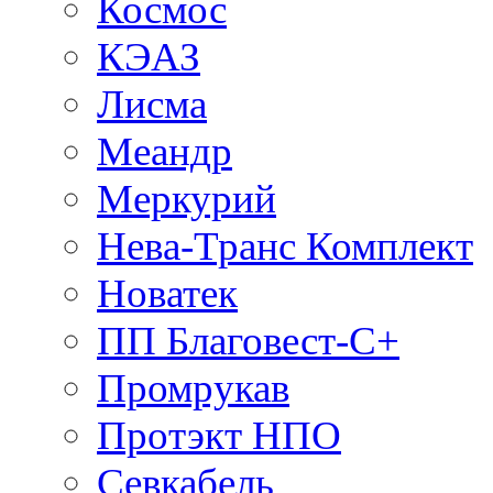
Космос
КЭАЗ
Лисма
Меандр
Меркурий
Нева-Транс Комплект
Новатек
ПП Благовест-С+
Промрукав
Протэкт НПО
Севкабель