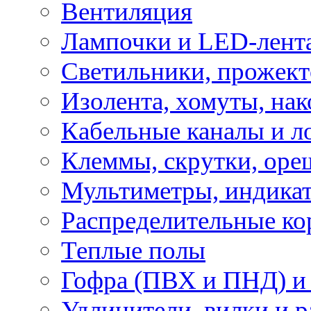
Вентиляция
Лампочки и LED-лент
Светильники, прожект
Изолента, хомуты, нак
Кабельные каналы и л
Клеммы, скрутки, оре
Мультиметры, индикат
Распределительные ко
Теплые полы
Гофра (ПВХ и ПНД) и 
Удлинители, вилки и 