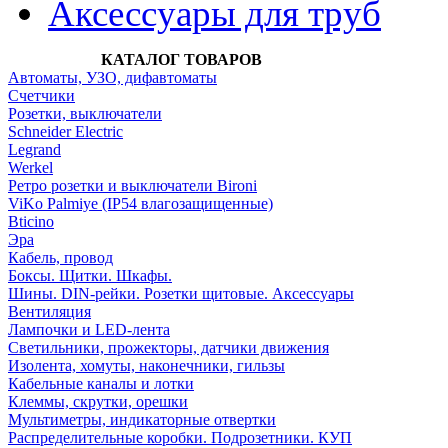
Аксессуары для труб
КАТАЛОГ ТОВАРОВ
Автоматы, УЗО, дифавтоматы
Счетчики
Розетки, выключатели
Schneider Electric
Legrand
Werkel
Ретро розетки и выключатели Bironi
ViKo Palmiye (IP54 влагозащищенные)
Bticino
Эра
Кабель, провод
Боксы. Щитки. Шкафы.
Шины. DIN-рейки. Розетки щитовые. Аксессуары
Вентиляция
Лампочки и LED-лента
Светильники, прожекторы, датчики движения
Изолента, хомуты, наконечники, гильзы
Кабельные каналы и лотки
Клеммы, скрутки, орешки
Мультиметры, индикаторные отвертки
Распределительные коробки. Подрозетники. КУП