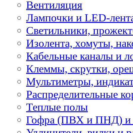
Вентиляция
Лампочки и LED-лент
Светильники, прожект
Изолента, хомуты, нак
Кабельные каналы и л
Клеммы, скрутки, оре
Мультиметры, индикат
Распределительные ко
Теплые полы
Гофра (ПВХ и ПНД) и 
Удлинители, вилки и 