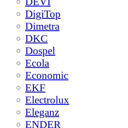
DEVI
DigiTop
Dimetra
DKC
Dospel
Ecola
Economic
EKF
Electrolux
Eleganz
ENDER