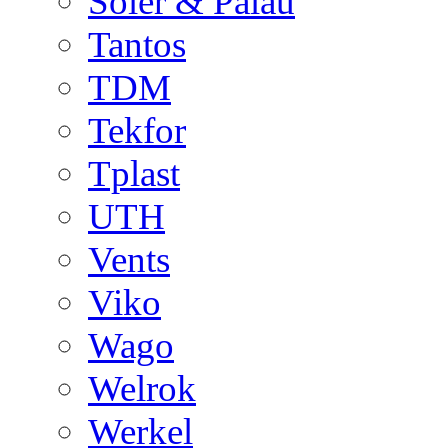
Soler & Palau
Tantos
TDM
Tekfor
Tplast
UTH
Vents
Viko
Wago
Welrok
Werkel