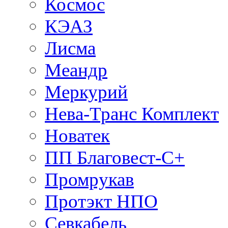
Космос
КЭАЗ
Лисма
Меандр
Меркурий
Нева-Транс Комплект
Новатек
ПП Благовест-С+
Промрукав
Протэкт НПО
Севкабель