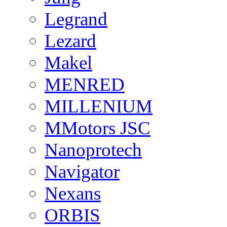
Legrand
Lezard
Makel
MENRED
MILLENIUM
MMotors JSC
Nanoprotech
Navigator
Nexans
ORBIS