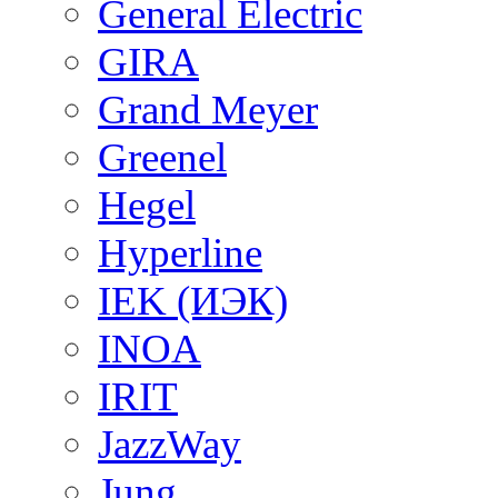
General Electric
GIRA
Grand Meyer
Greenel
Hegel
Hyperline
IEK (ИЭК)
INOA
IRIT
JazzWay
Jung