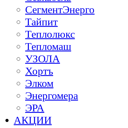
СегментЭнерго
Тайпит
Теплолюкс
Тепломаш
УЗОЛА
Хортъ
Элком
Энергомера
ЭРА
АКЦИИ