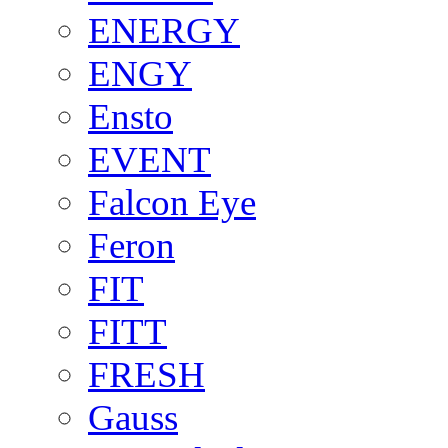
ENERGY
ENGY
Ensto
EVENT
Falcon Eye
Feron
FIT
FITT
FRESH
Gauss