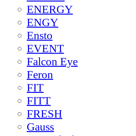
ENERGY
ENGY
Ensto
EVENT
Falcon Eye
Feron
FIT
FITT
FRESH
Gauss