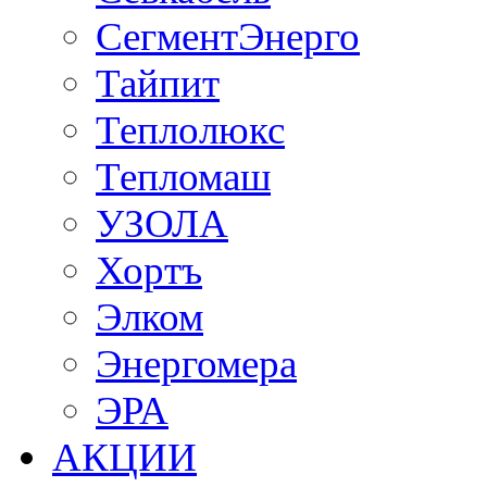
СегментЭнерго
Тайпит
Теплолюкс
Тепломаш
УЗОЛА
Хортъ
Элком
Энергомера
ЭРА
АКЦИИ