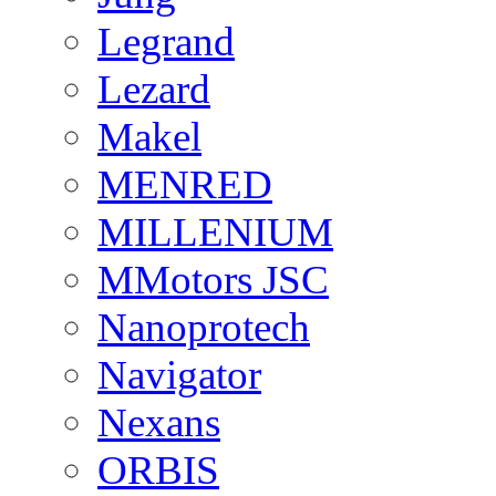
Legrand
Lezard
Makel
MENRED
MILLENIUM
MMotors JSC
Nanoprotech
Navigator
Nexans
ORBIS