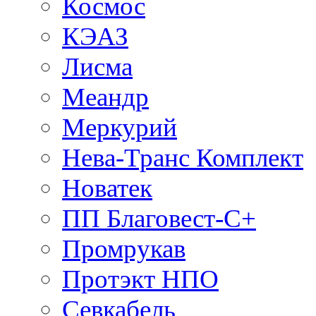
Космос
КЭАЗ
Лисма
Меандр
Меркурий
Нева-Транс Комплект
Новатек
ПП Благовест-С+
Промрукав
Протэкт НПО
Севкабель