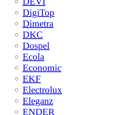
DEVI
DigiTop
Dimetra
DKC
Dospel
Ecola
Economic
EKF
Electrolux
Eleganz
ENDER