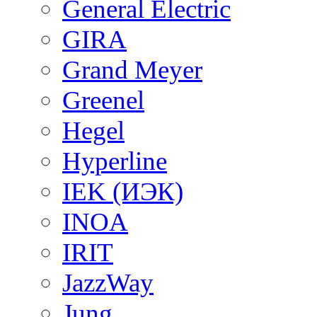
General Electric
GIRA
Grand Meyer
Greenel
Hegel
Hyperline
IEK (ИЭК)
INOA
IRIT
JazzWay
Jung