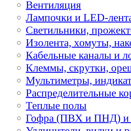
Вентиляция
Лампочки и LED-лент
Светильники, прожект
Изолента, хомуты, нак
Кабельные каналы и л
Клеммы, скрутки, оре
Мультиметры, индикат
Распределительные ко
Теплые полы
Гофра (ПВХ и ПНД) и 
Удлинители, вилки и 