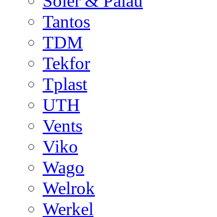
Soler & Palau
Tantos
TDM
Tekfor
Tplast
UTH
Vents
Viko
Wago
Welrok
Werkel