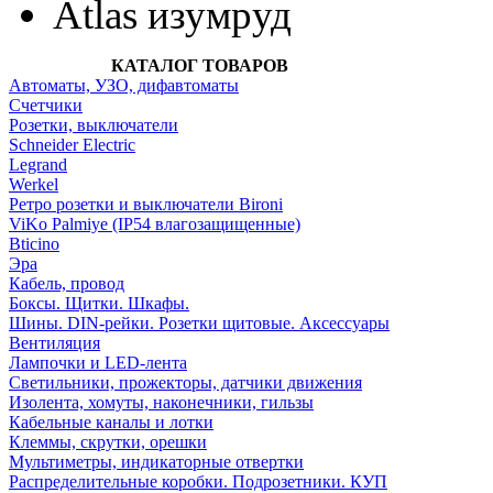
Atlas изумруд
КАТАЛОГ ТОВАРОВ
Автоматы, УЗО, дифавтоматы
Счетчики
Розетки, выключатели
Schneider Electric
Legrand
Werkel
Ретро розетки и выключатели Bironi
ViKo Palmiye (IP54 влагозащищенные)
Bticino
Эра
Кабель, провод
Боксы. Щитки. Шкафы.
Шины. DIN-рейки. Розетки щитовые. Аксессуары
Вентиляция
Лампочки и LED-лента
Светильники, прожекторы, датчики движения
Изолента, хомуты, наконечники, гильзы
Кабельные каналы и лотки
Клеммы, скрутки, орешки
Мультиметры, индикаторные отвертки
Распределительные коробки. Подрозетники. КУП