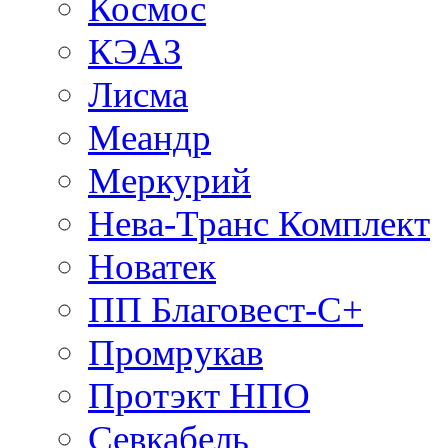
Космос
КЭАЗ
Лисма
Меандр
Меркурий
Нева-Транс Комплект
Новатек
ПП Благовест-С+
Промрукав
Протэкт НПО
Севкабель