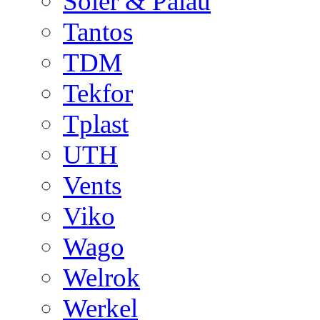
Soler & Palau
Tantos
TDM
Tekfor
Tplast
UTH
Vents
Viko
Wago
Welrok
Werkel