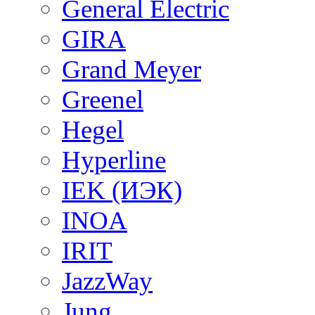
General Electric
GIRA
Grand Meyer
Greenel
Hegel
Hyperline
IEK (ИЭК)
INOA
IRIT
JazzWay
Jung