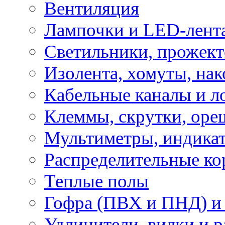
Вентиляция
Лампочки и LED-лент
Светильники, прожект
Изолента, хомуты, нак
Кабельные каналы и л
Клеммы, скрутки, оре
Мультиметры, индикат
Распределительные ко
Теплые полы
Гофра (ПВХ и ПНД) и 
Удлинители, вилки и 