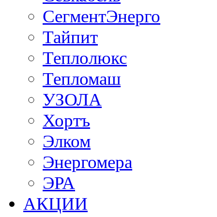
СегментЭнерго
Тайпит
Теплолюкс
Тепломаш
УЗОЛА
Хортъ
Элком
Энергомера
ЭРА
АКЦИИ