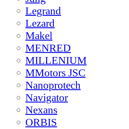
Legrand
Lezard
Makel
MENRED
MILLENIUM
MMotors JSC
Nanoprotech
Navigator
Nexans
ORBIS