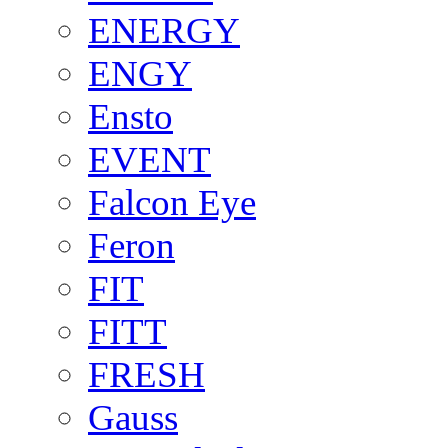
ENERGY
ENGY
Ensto
EVENT
Falcon Eye
Feron
FIT
FITT
FRESH
Gauss