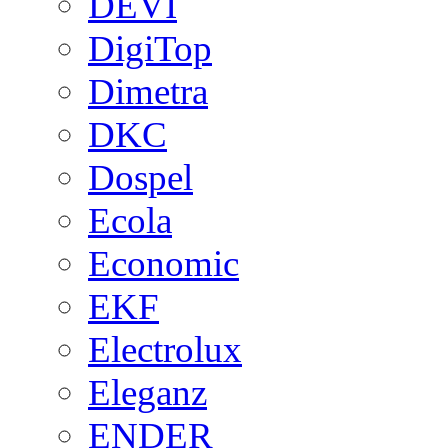
DEVI
DigiTop
Dimetra
DKC
Dospel
Ecola
Economic
EKF
Electrolux
Eleganz
ENDER