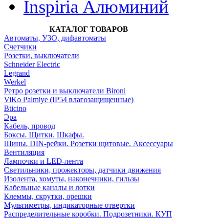
Inspiria Алюминий
КАТАЛОГ ТОВАРОВ
Автоматы, УЗО, дифавтоматы
Счетчики
Розетки, выключатели
Schneider Electric
Legrand
Werkel
Ретро розетки и выключатели Bironi
ViKo Palmiye (IP54 влагозащищенные)
Bticino
Эра
Кабель, провод
Боксы. Щитки. Шкафы.
Шины. DIN-рейки. Розетки щитовые. Аксессуары
Вентиляция
Лампочки и LED-лента
Светильники, прожекторы, датчики движения
Изолента, хомуты, наконечники, гильзы
Кабельные каналы и лотки
Клеммы, скрутки, орешки
Мультиметры, индикаторные отвертки
Распределительные коробки. Подрозетники. КУП