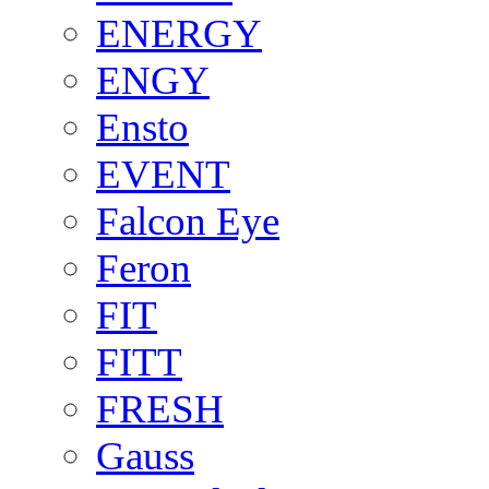
ENERGY
ENGY
Ensto
EVENT
Falcon Eye
Feron
FIT
FITT
FRESH
Gauss