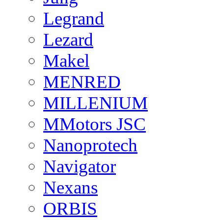
Legrand
Lezard
Makel
MENRED
MILLENIUM
MMotors JSC
Nanoprotech
Navigator
Nexans
ORBIS