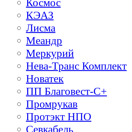
Космос
КЭАЗ
Лисма
Меандр
Меркурий
Нева-Транс Комплект
Новатек
ПП Благовест-С+
Промрукав
Протэкт НПО
Севкабель