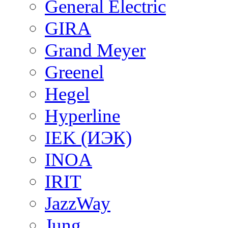
General Electric
GIRA
Grand Meyer
Greenel
Hegel
Hyperline
IEK (ИЭК)
INOA
IRIT
JazzWay
Jung