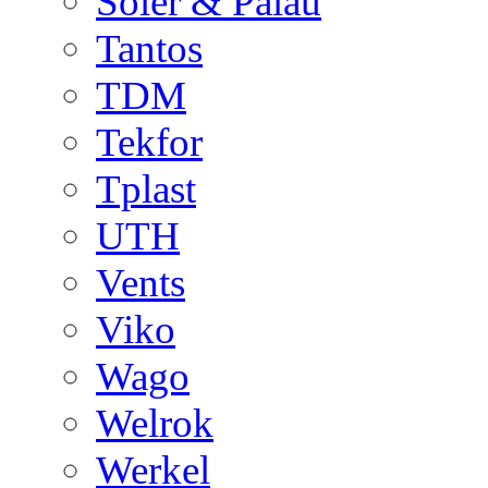
Soler & Palau
Tantos
TDM
Tekfor
Tplast
UTH
Vents
Viko
Wago
Welrok
Werkel