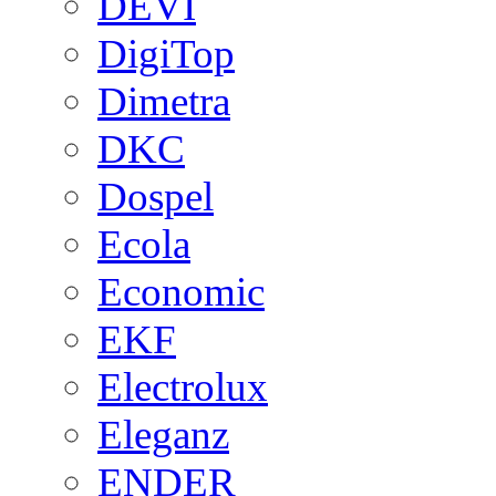
DEVI
DigiTop
Dimetra
DKC
Dospel
Ecola
Economic
EKF
Electrolux
Eleganz
ENDER