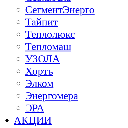
СегментЭнерго
Тайпит
Теплолюкс
Тепломаш
УЗОЛА
Хортъ
Элком
Энергомера
ЭРА
АКЦИИ