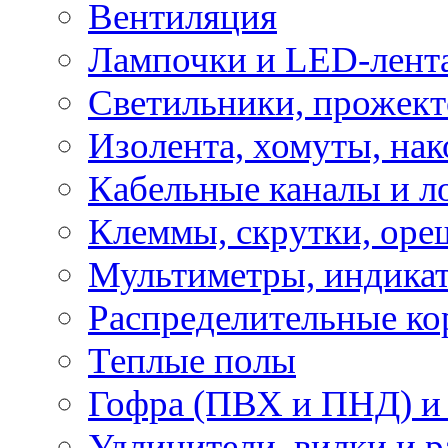
Вентиляция
Лампочки и LED-лент
Светильники, прожект
Изолента, хомуты, нак
Кабельные каналы и л
Клеммы, скрутки, оре
Мультиметры, индикат
Распределительные ко
Теплые полы
Гофра (ПВХ и ПНД) и 
Удлинители, вилки и 