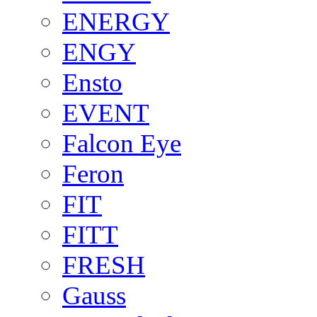
ENERGY
ENGY
Ensto
EVENT
Falcon Eye
Feron
FIT
FITT
FRESH
Gauss