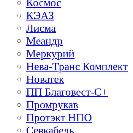
Космос
КЭАЗ
Лисма
Меандр
Меркурий
Нева-Транс Комплект
Новатек
ПП Благовест-С+
Промрукав
Протэкт НПО
Севкабель