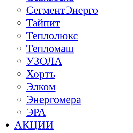
СегментЭнерго
Тайпит
Теплолюкс
Тепломаш
УЗОЛА
Хортъ
Элком
Энергомера
ЭРА
АКЦИИ