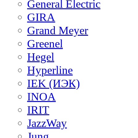
General Electric
GIRA
Grand Meyer
Greenel
Hegel
Hyperline
IEK (ИЭК)
INOA
IRIT
JazzWay
Jung