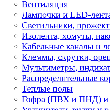
Вентиляция
Лампочки и LED-лент
Светильники, прожект
Изолента, хомуты, нак
Кабельные каналы и л
Клеммы, скрутки, оре
Мультиметры, индикат
Распределительные ко
Теплые полы
Гофра (ПВХ и ПНД) и 
Удлинители, вилки и 