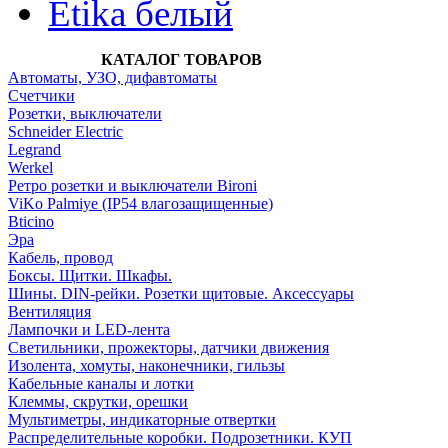
Etika белый
КАТАЛОГ ТОВАРОВ
Автоматы, УЗО, дифавтоматы
Счетчики
Розетки, выключатели
Schneider Electric
Legrand
Werkel
Ретро розетки и выключатели Bironi
ViKo Palmiye (IP54 влагозащищенные)
Bticino
Эра
Кабель, провод
Боксы. Щитки. Шкафы.
Шины. DIN-рейки. Розетки щитовые. Аксессуары
Вентиляция
Лампочки и LED-лента
Светильники, прожекторы, датчики движения
Изолента, хомуты, наконечники, гильзы
Кабельные каналы и лотки
Клеммы, скрутки, орешки
Мультиметры, индикаторные отвертки
Распределительные коробки. Подрозетники. КУП