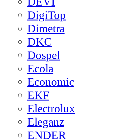
DEVI
DigiTop
Dimetra
DKC
Dospel
Ecola
Economic
EKF
Electrolux
Eleganz
ENDER