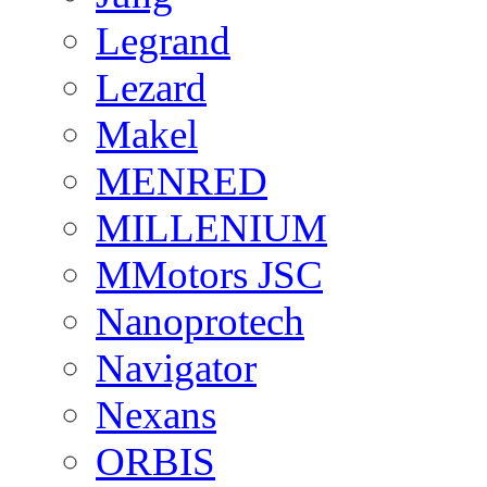
Legrand
Lezard
Makel
MENRED
MILLENIUM
MMotors JSC
Nanoprotech
Navigator
Nexans
ORBIS