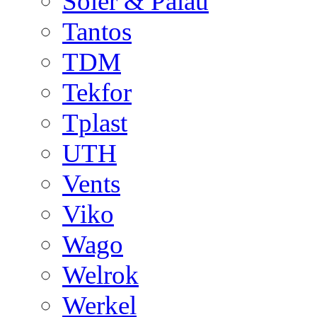
Soler & Palau
Tantos
TDM
Tekfor
Tplast
UTH
Vents
Viko
Wago
Welrok
Werkel