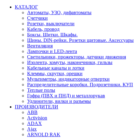
КАТАЛОГ
Автоматы, УЗО, дифавтоматы
Счетчики
Розетки, выключатели
Кабель, провод
Боксы. Щитки. Шкафы.
Шины. DIN-рейки. Розетки щитовые. Аксессуары
Вентиляция
Лампочки и LED-лента
Светильники, прожекторы, датчики движения
Изолента, хомуты, наконечники, гильзы
Кабельные каналы и лотки
Клеммы, скрутки, орешки
Мультиметры, индикаторные отвертки
Распределительные коробки. Подрозетники. КУП
Теплые полы
Гофра (ПВХ и ПНД) и металлорукав
Удлинители, вилки и разъемы
ПРОИЗВОДИТЕЛИ
ABB
Activision
ADAX
Ajax
ARNOLD RAK