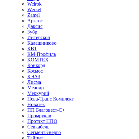
Welrok
Werkel
Zamel
Арктос
Даксис
Зубр
Интерскол
Калашниково
КВТ
КМ-Профиль
КОМТЕХ
Конкорд
Космос
КЭАЗ
Лисма
Меандр
Меркурий
Нева-Транс Комплект
Новатек
ПП Благовест-С+
Промрукав
Протэкт НПО
Севкабель
СегментЭнерго
Тайпит