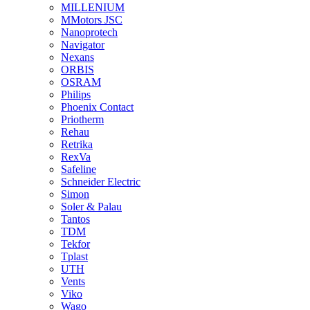
MILLENIUM
MMotors JSC
Nanoprotech
Navigator
Nexans
ORBIS
OSRAM
Philips
Phoenix Contact
Priotherm
Rehau
Retrika
RexVa
Safeline
Schneider Electric
Simon
Soler & Palau
Tantos
TDM
Tekfor
Tplast
UTH
Vents
Viko
Wago