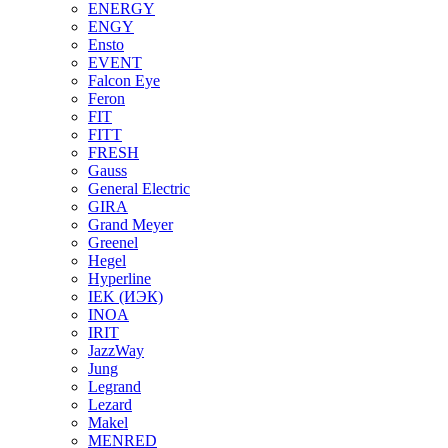
ENERGY
ENGY
Ensto
EVENT
Falcon Eye
Feron
FIT
FITT
FRESH
Gauss
General Electric
GIRA
Grand Meyer
Greenel
Hegel
Hyperline
IEK (ИЭК)
INOA
IRIT
JazzWay
Jung
Legrand
Lezard
Makel
MENRED