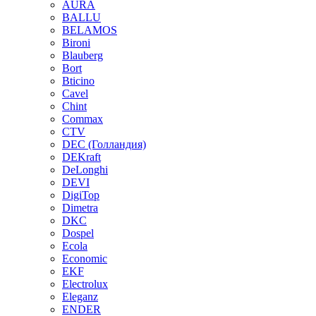
AURA
BALLU
BELAMOS
Bironi
Blauberg
Bort
Bticino
Cavel
Chint
Commax
CTV
DEC (Голландия)
DEKraft
DeLonghi
DEVI
DigiTop
Dimetra
DKC
Dospel
Ecola
Economic
EKF
Electrolux
Eleganz
ENDER