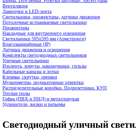
Шины. DIN-рейки. Розетки щитовые. Аксессуары
Вентиляция
Лампочки и LED-лента
Светильники, прожекторы, датчики движения
Потолочные встраиваемые светильники
Прожекторы
Накладные для внутреннего освещения
Светильники 595х595 мм (Армстронги)
Влагозащищённые (IP)
Датчики движения и освещения
Комплекты светодиодных светильников
Уличные светильники
Изолента, хомуты, наконечники, гильзы
Кабельные каналы и лотки
Клеммы, скрутки, орешки
Мультиметры, индикаторные отвертки
Распределительные коробки. Подрозетники. КУП
Теплые полы
Гофра (ПВХ и ПНД) и металлорукав
Удлинители, вилки и разъемы
Светодиодный уличный светиль